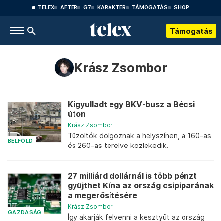
TELEX
AFTER
G7
KARAKTER
TÁMOGATÁS
SHOP
Támogatás
Krász Zsombor
Kigyulladt egy BKV-busz a Bécsi
úton
Krász Zsombor
Tűzoltók dolgoznak a helyszínen, a 160-as
BELFÖLD
és 260-as terelve közlekedik.
27 milliárd dollárnál is több pénzt
gyűjthet Kína az ország csipiparának
a megerősítésére
Krász Zsombor
GAZDASÁG
Így akarják felvenni a kesztyűt az ország