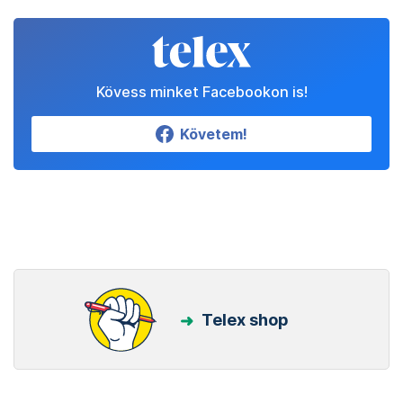
Kövess minket Facebookon is!
Követem!
Telex shop