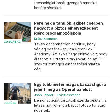
technológiai iparát gyengítő amerikai
korlátozásokkal.
Perelnek a tanulók, akiket cserben
hagyott a biztos elhelyezkedést
ígérő programozóiskola
Krász Zsombor
GAZDASÁG
Tavaly decemberben derült ki, hogy
végleg bezárja kapuit a Green Fox
Academy. Az iskola nagy előnye volt, hogy
álláshoz is juttatta a tanulókat, de az IT-
szektor tömeges elbocsátásai miatt a
cég...
Egy több méter magas kaszásfigura
jelent meg az Operaház előtt
Joób Sándor
–
Krász Zsombor
Demonstrációt tartottak szerda délután, a
BELFÖLD
létszámot főként a bábut fotózó turisták
növelték.