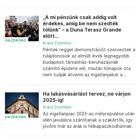
„A mi pénzünk csak addig volt
érdekes, amíg be nem szedték
tőlünk” – a Duna Terasz Grande
előtt...
GAZDASÁG
Krász Zsombor
Péntek reggel demonstrációt szerveztek a
tulajdonosok az elmúlt évek legnagyobb
budapesti társasház-beruházásnak
számító épülete elé, miután hónapok óta
nem tudják átvenni az ingatlanjaikat a...
Ha lakásvásárlást tervez, ne várjon
2025-ig!
Krász Zsombor
Az ingatlanpiac 2023-as mélyrepülése után
GAZDASÁG
idén javulásra számítanak a szakértők, így
jövőre már az árak is felkapaszkodhatnak.