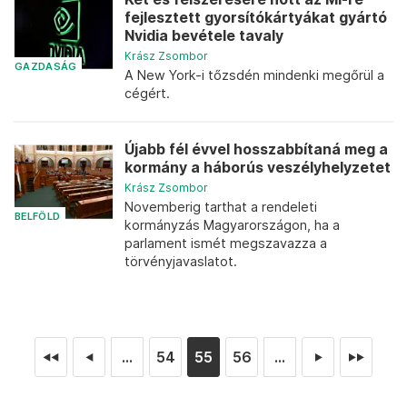
fejlesztett gyorsítókártyákat gyártó
Nvidia bevétele tavaly
Krász Zsombor
GAZDASÁG
A New York-i tőzsdén mindenki megőrül a
cégért.
Újabb fél évvel hosszabbítaná meg a
kormány a háborús veszélyhelyzetet
Krász Zsombor
Novemberig tarthat a rendeleti
BELFÖLD
kormányzás Magyarországon, ha a
parlament ismét megszavazza a
törvényjavaslatot.
...
54
55
56
...
◄◄
◄
►
►►