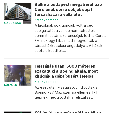
Balhé a budapesti megaberuházó
Cordiánál: sorra dobják saját
társasházai a vállalatot
Krász Zsombor
GAZDASÁG
A lakóknak sok gondjuk volt a cég
szolgáltatásaival, de nem tehettek
semmit, aztán szerencséjük lett: a Cordia
FM-nek egy hiba miatt megvonták a
társasházkezelési engedélyét. A házak
azóta elkezdték...
Felszállás után, 5000 méteren
szakadt ki a Boeing ajtaja, most
kirúgják a géptípusért felelős...
Krász Zsombor
KÜLFÖLD
Az eset után vizsgálatot indítottak a
Boeing 737 Max szériája ellen és 171
gépnek megtiltották a felszállást.
Két és félszeresére nőtt az MI-re