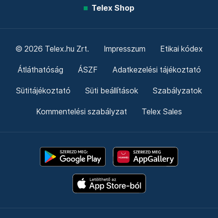
Telex Shop
© 2026 Telex.hu Zrt.
Impresszum
Etikai kódex
Átláthatóság
ÁSZF
Adatkezelési tájékoztató
Sütitájékoztató
Süti beállítások
Szabályzatok
Kommentelési szabályzat
Telex Sales