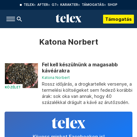
TELEX
AFTER
G7
KARAKTER
TÁMOGATÁS
SHOP
Támogatás
Katona Norbert
Fel kell készülnünk a magasabb
kávéárakra
Katona Norbert
Rossz időjárás, a drogkartellek versenye, a
KÖZÉLET
termelési költségeket sem fedező korábbi
árak: sok oka van annak, hogy 40
százalékkal drágult a kávé az árutőzsdén.
Kövess minket Facebookon is!