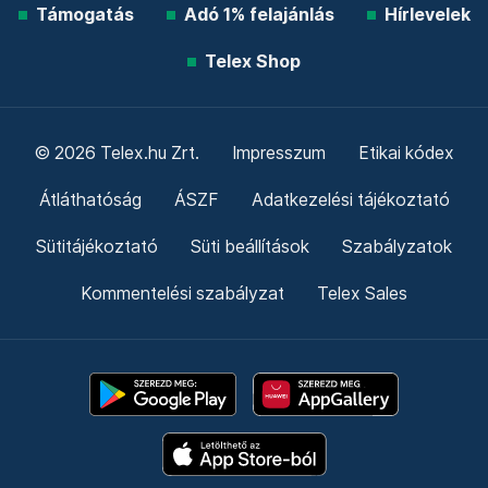
Támogatás
Adó 1% felajánlás
Hírlevelek
Telex Shop
© 2026 Telex.hu Zrt.
Impresszum
Etikai kódex
Átláthatóság
ÁSZF
Adatkezelési tájékoztató
Sütitájékoztató
Süti beállítások
Szabályzatok
Kommentelési szabályzat
Telex Sales