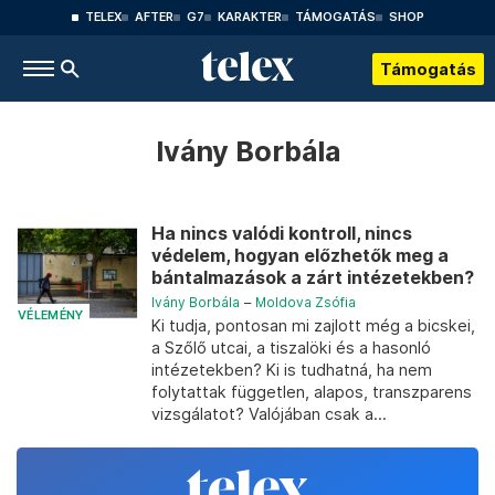
TELEX
AFTER
G7
KARAKTER
TÁMOGATÁS
SHOP
Támogatás
Ivány Borbála
Ha nincs valódi kontroll, nincs
védelem, hogyan előzhetők meg a
bántalmazások a zárt intézetekben?
Ivány Borbála
–
Moldova Zsófia
VÉLEMÉNY
Ki tudja, pontosan mi zajlott még a bicskei,
a Szőlő utcai, a tiszalöki és a hasonló
intézetekben? Ki is tudhatná, ha nem
folytattak független, alapos, transzparens
vizsgálatot? Valójában csak a...