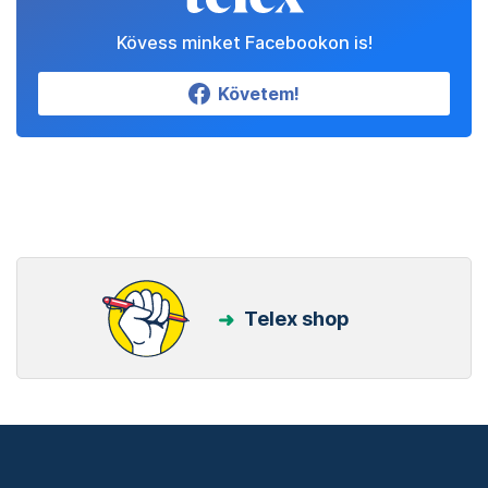
Kövess minket Facebookon is!
Követem!
Telex shop