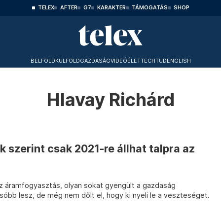
TELEX
AFTER
G7
KARAKTER
TÁMOGATÁS
SHOP
BELFÖLD
KÜLFÖLD
GAZDASÁG
VIDEÓ
ÉLET
TECHTUD
ENGLISH
Hlavay Richárd
szerint csak 2021-re állhat talpra az
az áramfogyasztás, olyan sokat gyengült a gazdaság
csóbb lesz, de még nem dőlt el, hogy ki nyeli le a veszteséget.