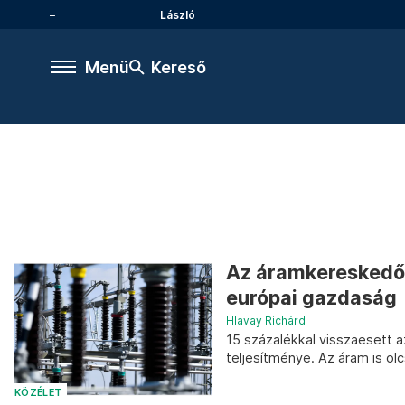
László
Menü
Kereső
Az áramkereskedők 
európai gazdaság
Hlavay Richárd
15 százalékkal visszaesett 
teljesítménye. Az áram is ol
KÖZÉLET