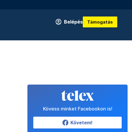
Belépés
Támogatás
Kövess minket Facebookon is!
Követem!