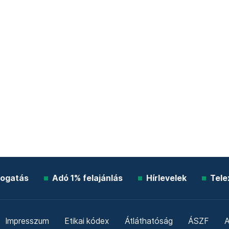
ogatás
Adó 1% felajánlás
Hírlevelek
Tele
Impresszum
Etikai kódex
Átláthatóság
ÁSZF
A