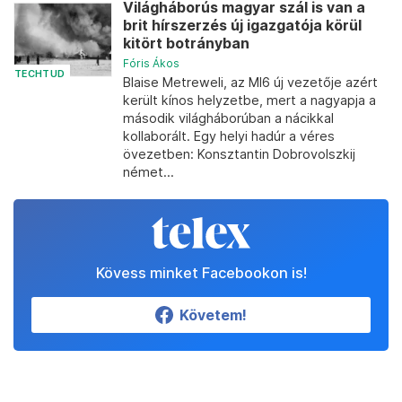
Világháborús magyar szál is van a
brit hírszerzés új igazgatója körül
kitört botrányban
Fóris Ákos
TECHTUD
Blaise Metreweli, az MI6 új vezetője azért
került kínos helyzetbe, mert a nagyapja a
második világháborúban a nácikkal
kollaborált. Egy helyi hadúr a véres
övezetben: Konsztantin Dobrovolszkij
német...
Kövess minket Facebookon is!
Követem!