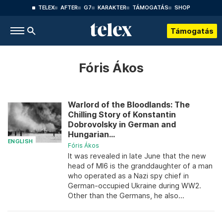
TELEX
AFTER
G7
KARAKTER
TÁMOGATÁS
SHOP
Támogatás
Fóris Ákos
Warlord of the Bloodlands: The
Chilling Story of Konstantin
Dobrovolsky in German and
Hungarian...
ENGLISH
Fóris Ákos
It was revealed in late June that the new
head of MI6 is the granddaughter of a man
who operated as a Nazi spy chief in
German-occupied Ukraine during WW2.
Other than the Germans, he also...