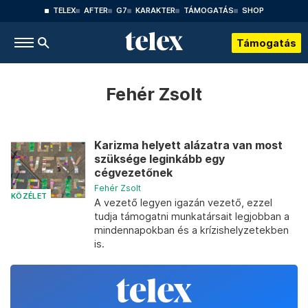
TELEX
AFTER
G7
KARAKTER
TÁMOGATÁS
SHOP
Támogatás
Fehér Zsolt
Karizma helyett alázatra van most
szüksége leginkább egy
cégvezetőnek
Fehér Zsolt
KÖZÉLET
A vezető legyen igazán vezető, ezzel
tudja támogatni munkatársait legjobban a
mindennapokban és a krízishelyzetekben
is.