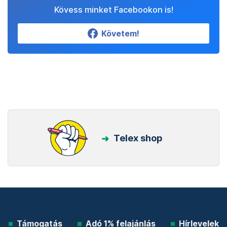
Kövess minket Facebookon is!
Követem!
Telex shop
Támogatás
Adó 1% felajánlás
Hírlevelek