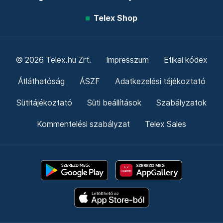
Telex Shop
© 2026 Telex.hu Zrt.
Impresszum
Etikai kódex
Átláthatóság
ÁSZF
Adatkezelési tájékoztató
Sütitájékoztató
Süti beállítások
Szabályzatok
Kommentelési szabályzat
Telex Sales