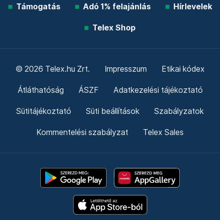
Támogatás
Adó 1% felajánlás
Hírlevelek
Telex Shop
© 2026 Telex.hu Zrt.
Impresszum
Etikai kódex
Átláthatóság
ÁSZF
Adatkezelési tájékoztató
Sütitájékoztató
Süti beállítások
Szabályzatok
Kommentelési szabályzat
Telex Sales