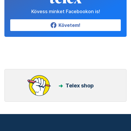
Kövess minket Facebookon is!
Követem!
Telex shop