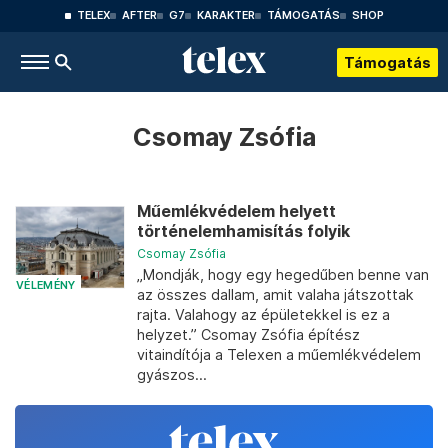
TELEX
AFTER
G7
KARAKTER
TÁMOGATÁS
SHOP
Támogatás
Csomay Zsófia
Műemlékvédelem helyett
történelemhamisítás folyik
Csomay Zsófia
„Mondják, hogy egy hegedűben benne van
VÉLEMÉNY
az összes dallam, amit valaha játszottak
rajta. Valahogy az épületekkel is ez a
helyzet.” Csomay Zsófia építész
vitaindítója a Telexen a műemlékvédelem
gyászos...