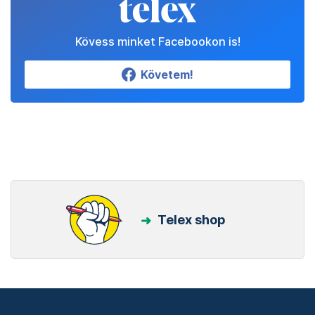
Kövess minket Facebookon is!
Követem!
Telex shop