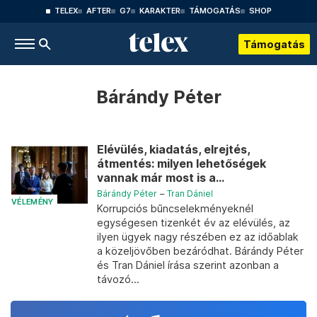
TELEX
AFTER
G7
KARAKTER
TÁMOGATÁS
SHOP
Támogatás
Bárándy Péter
Elévülés, kiadatás, elrejtés,
átmentés: milyen lehetőségek
vannak már most is a...
Bárándy Péter
–
Tran Dániel
VÉLEMÉNY
Korrupciós bűncselekményeknél
egységesen tizenkét év az elévülés, az
ilyen ügyek nagy részében ez az időablak
a közeljövőben bezáródhat. Bárándy Péter
és Tran Dániel írása szerint azonban a
távozó...