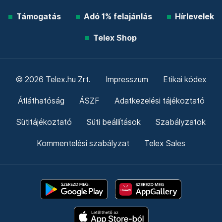
Támogatás
Adó 1% felajánlás
Hírlevelek
Telex Shop
© 2026 Telex.hu Zrt.
Impresszum
Etikai kódex
Átláthatóság
ÁSZF
Adatkezelési tájékoztató
Sütitájékoztató
Süti beállítások
Szabályzatok
Kommentelési szabályzat
Telex Sales