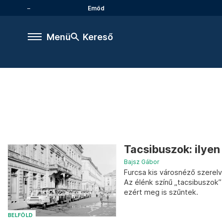
Emőd
Menü
Kereső
Tacsibuszok: ilyen
Bajsz Gábor
Furcsa kis városnéző szerel
Az élénk színű „tacsibuszok
ezért meg is szűntek.
BELFÖLD