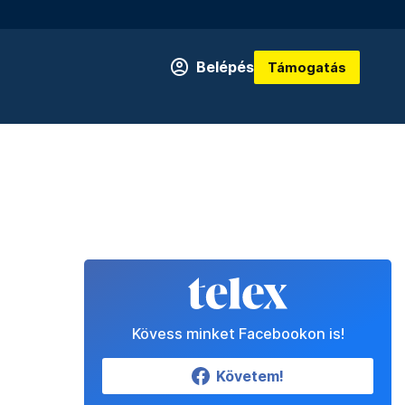
Belépés
Támogatás
Kövess minket Facebookon is!
Követem!