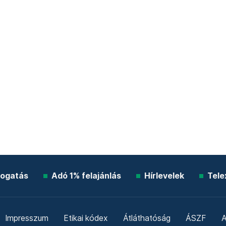
ogatás
Adó 1% felajánlás
Hírlevelek
Tele
Impresszum
Etikai kódex
Átláthatóság
ÁSZF
A