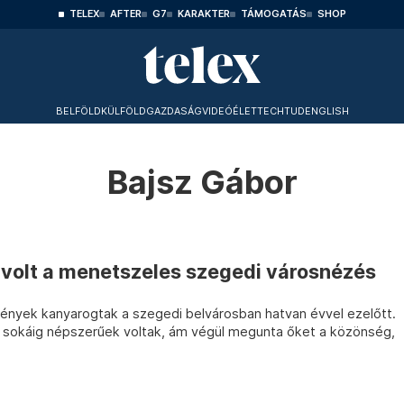
TELEX
AFTER
G7
KARAKTER
TÁMOGATÁS
SHOP
BELFÖLD
KÜLFÖLD
GAZDASÁG
VIDEÓ
ÉLET
TECHTUD
ENGLISH
Bajsz Gábor
 volt a menetszeles szegedi városnézés
vények kanyarogtak a szegedi belvárosban hatvan évvel ezelőtt.
” sokáig népszerűek voltak, ám végül megunta őket a közönség,