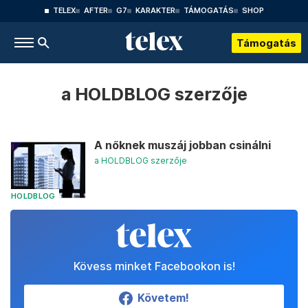
TELEX
AFTER
G7
KARAKTER
TÁMOGATÁS
SHOP
Támogatás
a HOLDBLOG szerzője
A nőknek muszáj jobban csinálni
a HOLDBLOG szerzője
HOLDBLOG
Kövess minket Facebookon is!
Követem!