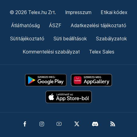
© 2026 Telex.hu Zrt.
Impresszum
Etikai kódex
Átláthatóság
ÁSZF
Adatkezelési tájékoztató
Sütitájékoztató
Süti beállítások
Szabályzatok
Kommentelési szabályzat
Telex Sales