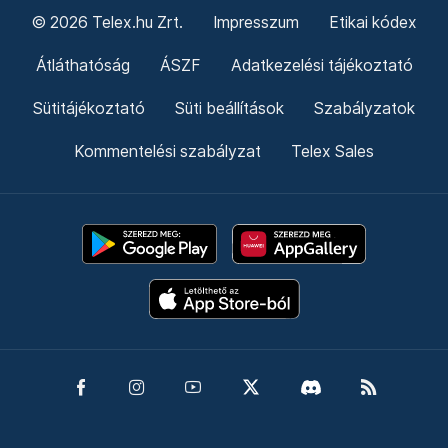
© 2026 Telex.hu Zrt.
Impresszum
Etikai kódex
Átláthatóság
ÁSZF
Adatkezelési tájékoztató
Sütitájékoztató
Süti beállítások
Szabályzatok
Kommentelési szabályzat
Telex Sales