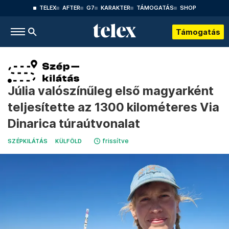
TELEX
AFTER
G7
KARAKTER
TÁMOGATÁS
SHOP
Támogatás
Júlia valószínűleg első magyarként
teljesítette az 1300 kilométeres Via
Dinarica túraútvonalat
frissítve
SZÉPKILÁTÁS
KÜLFÖLD