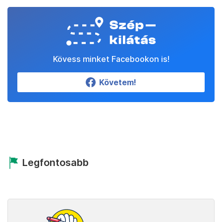
Kövess minket Facebookon is!
Követem!
Legfontosabb