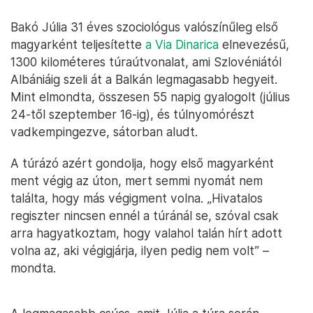
Bakó Júlia 31 éves szociológus valószínűleg első
magyarként teljesítette
a Via Dinarica
elnevezésű,
1300 kilométeres túraútvonalat, ami Szlovéniától
Albániáig szeli át a Balkán legmagasabb hegyeit.
Mint elmondta, összesen 55 napig gyalogolt (július
24-től szeptember 16-ig), és túlnyomórészt
vadkempingezve, sátorban aludt.
A túrázó azért gondolja, hogy első magyarként
ment végig az úton, mert semmi nyomát nem
találta, hogy más végigment volna. „Hivatalos
regiszter nincsen ennél a túránál se, szóval csak
arra hagyatkoztam, hogy valahol talán hírt adott
volna az, aki végigjárja, ilyen pedig nem volt” –
mondta.