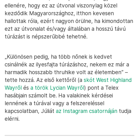
ellenére, hogy ez az útvonal viszonylag közel
kezdődik Magyarországhoz, itthon kevesen
hallottak róla, ezért nagyon örülne, ha kimondottan
ezt az útvonalat és/vagy általában a hosszú távú
túrázást is népszerűbbé tehetné.
„Különösen pedig, ha több nőnek is kedvet
csinálnék az ilyesfajta túrázáshoz, nekem ez már a
harmadik hosszabb thruhike volt az életemben” –
tette hozzá. Az első kettőről (a
skót West Highland
Wayről
és
a török Lycian Wayről
) pont a Telex
hasábjain számolt be. Ha valakinek kérdései
lennének a túrával vagy a felszereléssel
kapcsolatban, Júliát
az Instagram csatornáján
tudja
elérni.