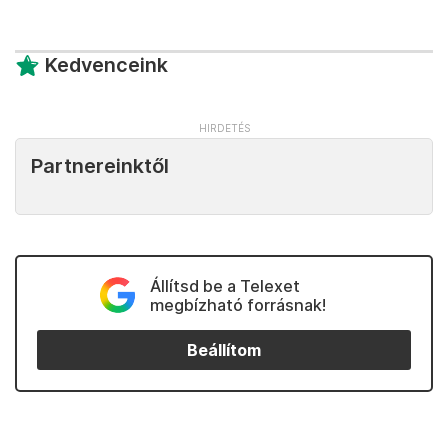
Kedvenceink
Partnereinktől
Állítsd be a Telexet
megbízható forrásnak!
Beállítom