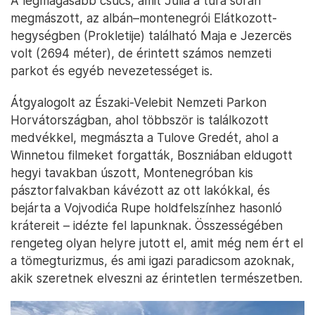
A legmagasabb csúcs, amit Júlia a túra során
megmászott, az albán–montenegrói Elátkozott-
hegységben (Prokletije) található Maja e Jezercës
volt (2694 méter), de érintett számos nemzeti
parkot és egyéb nevezetességet is.
Átgyalogolt az Északi-Velebit Nemzeti Parkon
Horvátországban, ahol többször is találkozott
medvékkel, megmászta a Tulove Gredét, ahol a
Winnetou filmeket forgatták, Boszniában eldugott
hegyi tavakban úszott, Montenegróban kis
pásztorfalvakban kávézott az ott lakókkal, és
bejárta a Vojvodića Rupe holdfelszínhez hasonló
krátereit – idézte fel lapunknak. Összességében
rengeteg olyan helyre jutott el, amit még nem ért el
a tömegturizmus, és ami igazi paradicsom azoknak,
akik szeretnek elveszni az érintetlen természetben.