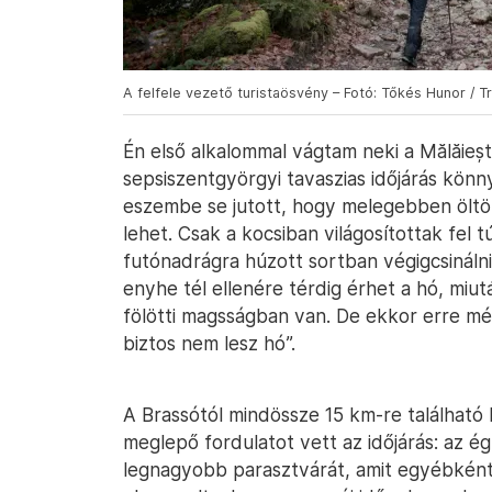
A felfele vezető turistaösvény – Fotó: Tőkés Hunor / T
Én első alkalommal vágtam neki a Mălăieș
sepsiszentgyörgyi tavaszias időjárás könn
eszembe se jutott, hogy melegebben öltö
lehet. Csak a kocsiban világosítottak fel 
futónadrágra húzott sortban végigcsináln
enyhe tél ellenére térdig érhet a hó, mi
fölötti magsságban van. De ekkor erre mé
biztos nem lesz hó”.
A Brassótól mindössze 15 km-re találhat
meglepő fordulatot vett az időjárás: az ég
legnagyobb parasztvárát, amit egyébként 