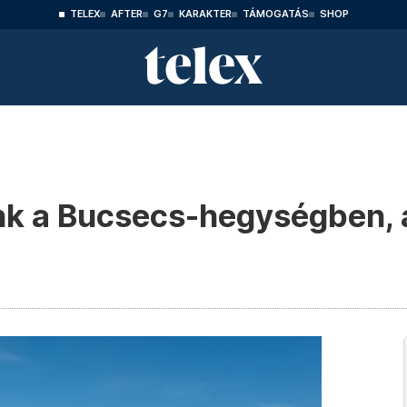
TELEX
AFTER
G7
KARAKTER
TÁMOGATÁS
SHOP
unk a Bucsecs-hegységben, 