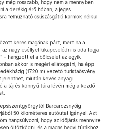
agy még rosszabb, hogy nem a mennyben
ni a derékig érő hóban, a jeges
ra felhúzható csúszásgátló karmok nélkül
között keres magának párt, mert ha a
z nagy eséllyel kikapcsolódni is oda fogja
!” – hangzott el a bölcselet az egyik
nban akkor is megéri ellátogatni, ha épp
nedékházig (1720 m) vezető turistaösvény
 jelenthet, miután kevés anyagi
öző a táj és könnyű túra lévén még a kezdő
st.
Sepsiszentgyörgytől Barcarozsnyóig
jából 50 kilométeres autóutat igényel. Azt
öm hangsúlyozni, hogy az időjárás mennyire
sen öltözködni, és a magas hegyi túrákhoz