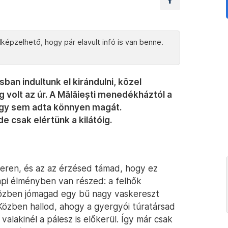
képzelhető, hogy pár elavult infó is van benne.
ban indultunk el kirándulni, közel
 volt az úr. A Mălăiești menedékháztól a
hegy sem adta könnyen magát.
 csak elértünk a kilátóig.
éteren, és az az érzésed támad, hogy ez
i élményben van részed: a felhők
iközben jómagad egy bű nagy vaskereszt
Közben hallod, ahogy a gyergyói túratársad
valakinél a pálesz is előkerül. Így már csak