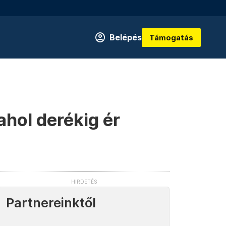
Belépés
Támogatás
ahol derékig ér
Partnereinktől