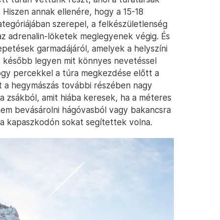
 Hiszen annak ellenére, hogy a 15-18
tegóriájában szerepel, a felkészületlenség
 az adrenalin-löketek meglegyenek végig. És
petések garmadájáról, amelyek a helyszíni
gy később legyen mit könnyes nevetéssel
gy percekkel a túra megkezdése előtt a
t a hegymászás további részében nagy
 a zsákból, amit hiába keresek, ha a méteres
t nem bevásárolni hágóvasból vagy bakancsra
a kapaszkodón sokat segítettek volna.