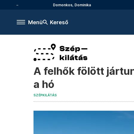
Domonkos, Dominika
Menü
Kereső
A felhők fölött járt
a hó
SZÉPKILÁTÁS