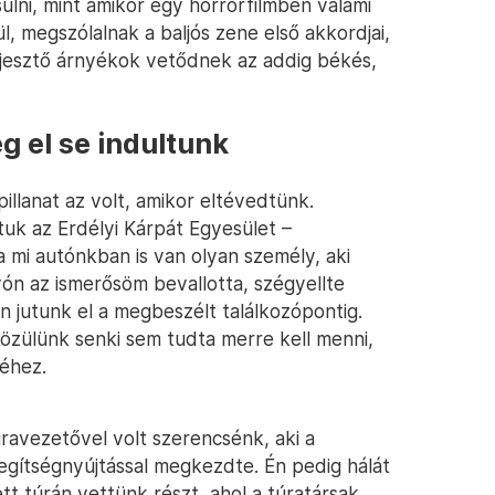
ülni, mint amikor egy horrorfilmben valami
l, megszólalnak a baljós zene első akkordjai,
ijesztő árnyékok vetődnek az addig békés,
g el se indultunk
llanat az volt, amikor eltévedtünk.
tuk az Erdélyi Kárpát Egyesület –
 mi autónkban is van olyan személy, aki
yón az ismerősöm bevallotta, szégyellte
n jutunk el a megbeszélt találkozópontig.
közülünk senki sem tudta merre kell menni,
éhez.
ravezetővel volt szerencsénk, aki a
egítségnyújtással megkezdte. Én pedig hálát
t túrán vettünk részt, ahol a túratársak