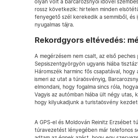
olyan volt a barcarozsnyói idővel szembes
rossz következik: hirtelen minden elsötétü
fenyegető szél kerekedik a semmiből, és 
nyugalmas tájra.
Rekordgyors eltévedés: mé
A megérzésem nem csalt, az első peches pi
Sepsiszentgyörgyön ugyanis hiába tisztáz
Háromszék harminc fős csapatával, hogy a
ismeri az utat a túraösvényig, Barcarozsn
elmondani, hogy fogalma sincs róla, hogya
Vagyis az autómban hiába ült négy utas, 
hogy kilyukadjunk a turistaösvény kezdet
A GPS-el és Moldován Reinitz Erzsébet tú
túravezetést lényegében már telefonos s
adtam az égnek azért, hogy egy szervezet