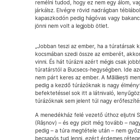
remélni tudod, hogy ez nem egy álom, v
járkálsz. Elvégre rövid nadrágban téblábol
kapaszkodón pedig hágóvas vagy bakancs
jönni nem volt a legjobb ötlet.
„Jobban teszi az ember, ha a túratársak 
kocsmában szedi össze az emberét, akkor a
vinni. És hát túrázni azért mégis csak jobb
túratárstól a Bucsecs-hegységben. Ide azo
nem párt keres az ember. A Mălăiești me
pedig a kezdő túrázóknak is nagy élményt
befektetéssel sok itt a látnivaló, lenyűg
túrázóknak sem jelent túl nagy erőfeszíté
A menedékház felé vezető úthoz eljutni 
(Râșnov) – és egy picit még tovább – nagy
pedig – a túra megtétele után – nem győz
becsapós tud lenni, ezért érdemes rétege