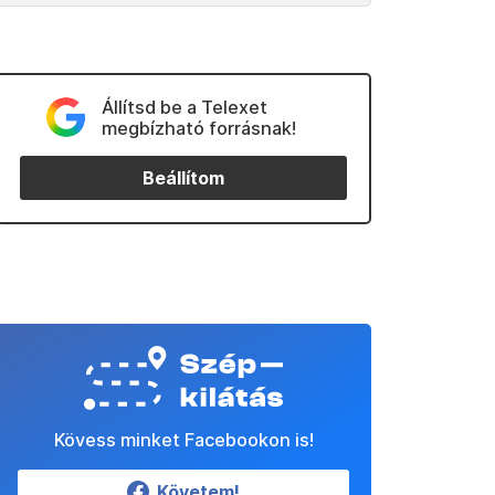
Állítsd be a Telexet
megbízható forrásnak!
Beállítom
Kövess minket Facebookon is!
Követem!