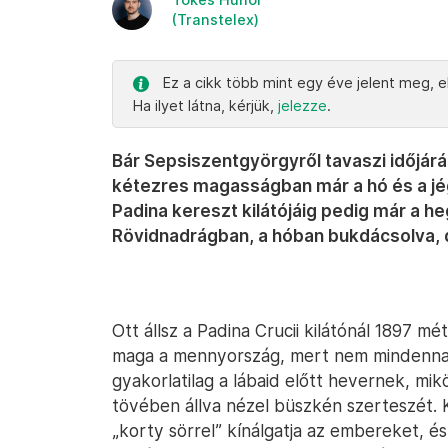
(Transtelex)
Ez a cikk több mint egy éve jelent meg, el
Ha ilyet látna, kérjük,
jelezze
.
Bár Sepsiszentgyörgyről tavaszi időjárás
kétezres magasságban már a hó és a jég
Padina kereszt kilátójáig pedig már a 
Rövidnadrágban, a hóban bukdácsolva, de
Ott állsz a Padina Crucii kilátónál 1897 m
maga a mennyország, mert nem mindennap
gyakorlatilag a lábaid előtt hevernek, m
tövében állva nézel büszkén szerteszét. 
„korty sörrel” kínálgatja az embereket, és 