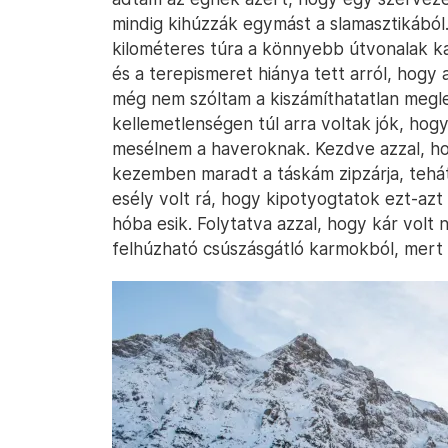
mindig kihúzzák egymást a slamasztikából.
kilométeres túra a könnyebb útvonalak ka
és a terepismeret hiánya tett arról, hogy
még nem szóltam a kiszámíthatatlan megle
kellemetlenségen túl arra voltak jók, ho
mesélnem a haveroknak. Kezdve azzal, ho
kezemben maradt a táskám zipzárja, tehá
esély volt rá, hogy kipotyogtatok ezt-azt
hóba esik. Folytatva azzal, hogy kár vol
felhúzható csúszásgátló karmokból, mert 