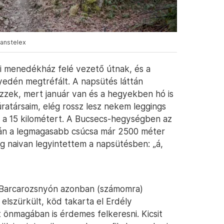
ranstelex
ti menedékház felé vezető útnak, és a
yedén megtréfált. A napsütés láttán
zzek, mert január van és a hegyekben hó is
túratársaim, elég rossz lesz nekem leggings
i a 15 kilométert. A Bucsecs-hegységben az
után a legmagasabb csúcsa már 2500 méter
g naivan legyintettem a napsütésben: „á,
ó Barcarozsnyón azonban (számomra)
 elszürkült, köd takarta el Erdély
önmagában is érdemes felkeresni. Kicsit