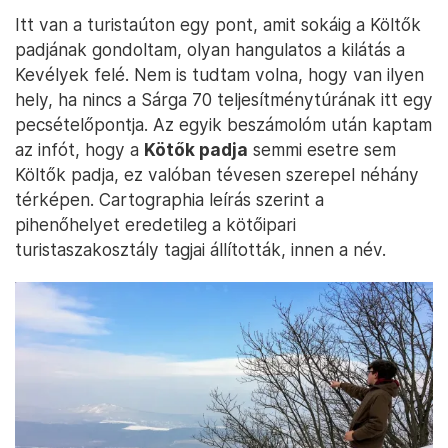
Itt van a turistaúton egy pont, amit sokáig a Költők
padjának gondoltam, olyan hangulatos a kilátás a
Kevélyek felé. Nem is tudtam volna, hogy van ilyen
hely, ha nincs a Sárga 70 teljesítménytúrának itt egy
pecsételőpontja. Az egyik beszámolóm után kaptam
az infót, hogy a
Kötők padja
semmi esetre sem
Költők padja, ez valóban tévesen szerepel néhány
térképen. Cartographia leírás szerint a
pihenőhelyet eredetileg a kötőipari
turistaszakosztály tagjai állították, innen a név.