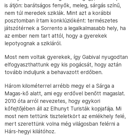
is átjön: barátságos fenyők, meleg, sárgás színű,
nem túl meredek sziklák. Mint azt a korábbi
posztomban írtam konklúzióként: természetes
játszótérnek a Sorrento a legalkalmasabb hely, ha
az ember nem tart attól, hogy a gyerekek
lepotyognak a szikláról.
Most nem voltak gyerekek, így Gabival nyugodtan
elfogyaszthattunk egy kis pogácsát, hogy aztán
tovább induljunk a behavazott erdőben.
Három kilométerrel arrébb megy el a Sárga a
Magas-kő alatt, ami egy erdővel benőtt magaslat.
2010 óta arról nevezetes, hogy egykori
kőfejtőjében áll az Elhunyt Turisták kopjafája. Mi
most nem tettünk tiszteletkört az emlékhely felé,
mert szerettünk volna még világosban felérni a
Hárs-hegyi kilátóhoz.