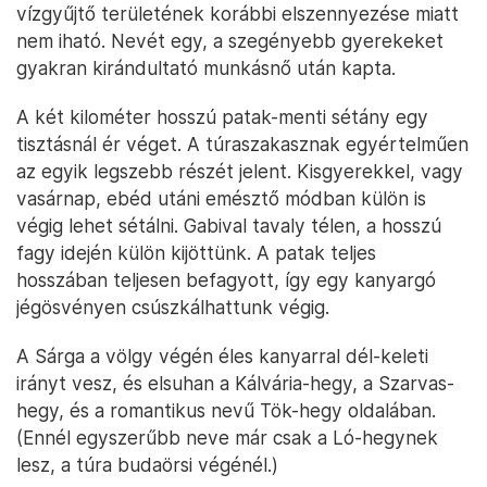
vízgyűjtő területének korábbi elszennyezése miatt
nem iható. Nevét egy, a szegényebb gyerekeket
gyakran kirándultató munkásnő után kapta.
A két kilométer hosszú patak-menti sétány egy
tisztásnál ér véget. A túraszakasznak egyértelműen
az egyik legszebb részét jelent. Kisgyerekkel, vagy
vasárnap, ebéd utáni emésztő módban külön is
végig lehet sétálni. Gabival tavaly télen, a hosszú
fagy idején külön kijöttünk. A patak teljes
hosszában teljesen befagyott, így egy kanyargó
jégösvényen csúszkálhattunk végig.
A Sárga a völgy végén éles kanyarral dél-keleti
irányt vesz, és elsuhan a Kálvária-hegy, a Szarvas-
hegy, és a romantikus nevű Tök-hegy oldalában.
(Ennél egyszerűbb neve már csak a Ló-hegynek
lesz, a túra budaörsi végénél.)