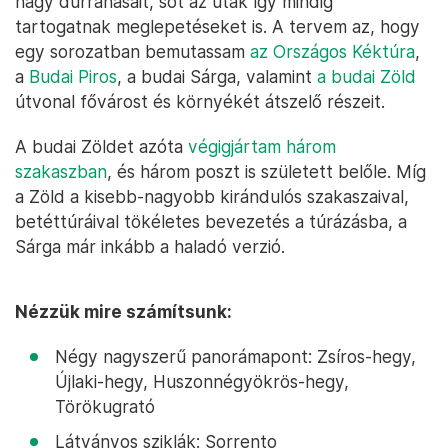
nagy durranásait, sőt az utak így mindig
tartogatnak meglepetéseket is. A tervem az, hogy
egy sorozatban bemutassam
az Országos Kéktúra
,
a
Budai Piros
, a budai Sárga, valamint
a budai Zöld
útvonal fővárost és környékét átszelő részeit.
A budai Zöldet azóta
végigjártam három
szakaszban
, és három poszt is született belőle. Míg
a Zöld a kisebb-nagyobb kirándulós szakaszaival,
betéttúráival tökéletes bevezetés a túrázásba, a
Sárga már inkább a haladó verzió.
Nézzük mire számítsunk:
Négy nagyszerű panorámapont: Zsíros-hegy,
Újlaki-hegy, Huszonnégyökrös-hegy,
Törökugrató
Látványos sziklák: Sorrento