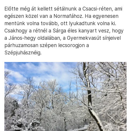
Előtte még át kellett sétálnunk a Csacsi-réten, ami
egészen közel van a Normafához. Ha egyenesen
mentünk volna tovább, ott lyukadtunk volna ki.
Csakhogy a rétnél a Sárga éles kanyart vesz, hogy
a János-hegy oldalában, a Gyermekvasút sínjeivel
párhuzamosan szépen lecsorogjon a
Szépjuhásznéig.