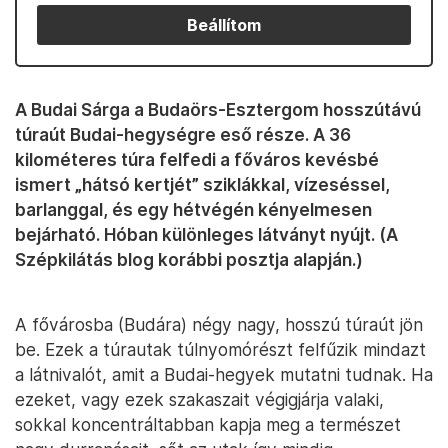
Beállítom
A Budai Sárga a Budaörs-Esztergom hosszútávú
túraút Budai-hegységre eső része. A 36
kilométeres túra felfedi a főváros kevésbé
ismert „hátsó kertjét” sziklákkal, vízeséssel,
barlanggal, és egy hétvégén kényelmesen
bejárható. Hóban különleges látványt nyújt. (A
Szépkilátás blog korábbi posztja alapján.)
A fővárosba (Budára) négy nagy, hosszú túraút jön
be. Ezek a túrautak túlnyomórészt felfűzik mindazt
a látnivalót, amit a Budai-hegyek mutatni tudnak. Ha
ezeket, vagy ezek szakaszait végigjárja valaki,
sokkal koncentráltabban kapja meg a természet