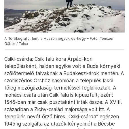
A Törökugrató, lent: a Huszonnégyökrös-hegy – Fotó: Tenczer
Gábor / Telex
Csiki-csárda: Csik falu kora Árpád-kori
településként, hajdan egyike volt a Buda környéki
szőlőtermelő falvaknak a Budakeszi-árok mentén. A
szomszédos Örshöz hasonlóan a település lakói
főleg mezőgazdasági termeléssel foglalkoztak. A
mohácsi csata után Csik falu is kipusztult, ezért
1546-ban már csak pusztaként írták össze. A XVIII.
században a Zichy-család majorsága volt itt. A
település nevét őrző híres „Csiki-csárda” egészen
1945-ig szolgálta az utazók kényelmét a Bécsbe