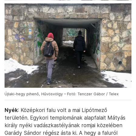
Újlaki-hegy pihenő, Hűvösvölgy – Fotó: Tenczer Gábor / Telex
Nyék
: Középkori falu volt a mai Lipótmező
területén. Egykori templomának alapfalait Mátyás
király nyéki vadászkastélyának romjai közelében
Garády Sándor régész ásta ki. A hegy a faluról