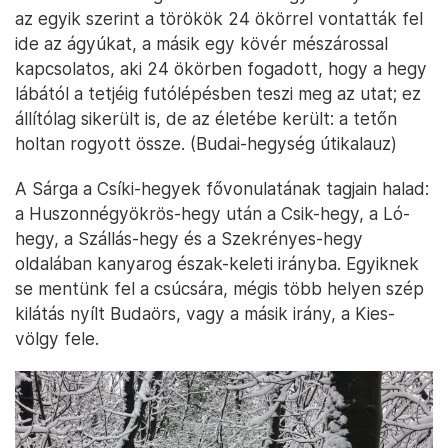
az egyik szerint a törökök 24 ökörrel vontatták fel
ide az ágyúkat, a másik egy kövér mészárossal
kapcsolatos, aki 24 ökörben fogadott, hogy a hegy
lábától a tetjéig futólépésben teszi meg az utat; ez
állítólag sikerült is, de az életébe került: a tetőn
holtan rogyott össze. (Budai-hegység útikalauz)
A Sárga a Csíki-hegyek fővonulatának tagjain halad:
a Huszonnégyökrös-hegy után a Csik-hegy, a Ló-
hegy, a Szállás-hegy és a Szekrényes-hegy
oldalában kanyarog észak-keleti irányba. Egyiknek
se mentünk fel a csúcsára, mégis több helyen szép
kilátás nyílt Budaörs, vagy a másik irány, a Kies-
völgy fele.