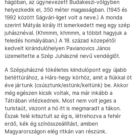
hágóban, az úgynevezett Budakeszi-völgyben
helyezkedik el, 350 méter magasságban. (1945 és
1992 között Ságvári-liget volt a neve.) A monda
szerint Mátyás király itt ismerkedett meg egy szép
juhásznéval. (Khmmm, khmmm, a többit hagyjuk a
feledés homályában.) A 18. század közepétől
kedvelt kirándulóhelyen Pavianovics János
üzemeltette a Szép Juhászné nevű vendéglőt.
A Szépjuhászné tökéletes kiindulópont egy újabb
betéttúrához, a Hárs-hegy körhöz, amit a fiúkkal öt
éve jártunk (csúsztunk/estünk/keltünk) be. Akkor
még egészen kicsik voltak, ma már inkább a
Tátrában vitézkednek. Most nem volt jeges a
turistaút, viszont a hó itt is megmaradt a fákon.
Észak felé kitisztult az ég is, létrehozva a fehér
erdő, kék ég színösszeállítást, amiben
Magyarországon elég ritkán van részünk.