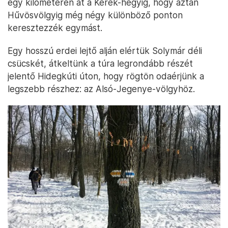
egy kilométeren át a Kerek-hegyig, hogy aztán
Hűvösvölgyig még négy különböző ponton
keresztezzék egymást.
Egy hosszú erdei lejtő alján elértük Solymár déli
csücskét, átkeltünk a túra legrondább részét
jelentő Hidegkúti úton, hogy rögtön odaérjünk a
legszebb részhez: az Alsó-Jegenye-völgyhöz.