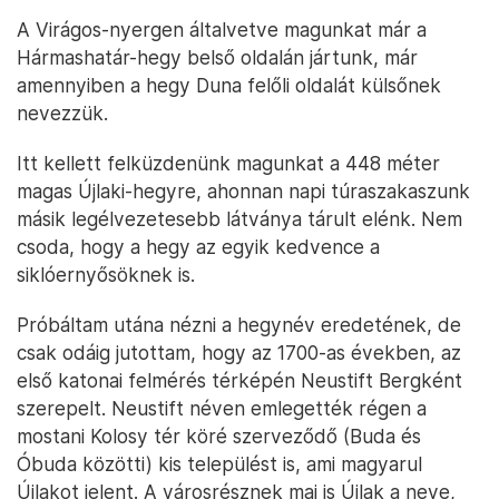
A Virágos-nyergen általvetve magunkat már a
Hármashatár-hegy belső oldalán jártunk, már
amennyiben a hegy Duna felőli oldalát külsőnek
nevezzük.
Itt kellett felküzdenünk magunkat a 448 méter
magas Újlaki-hegyre, ahonnan napi túraszakaszunk
másik legélvezetesebb látványa tárult elénk. Nem
csoda, hogy a hegy az egyik kedvence a
siklóernyősöknek is.
Próbáltam utána nézni a hegynév eredetének, de
csak odáig jutottam, hogy az 1700-as években, az
első katonai felmérés térképén Neustift Bergként
szerepelt. Neustift néven emlegették régen a
mostani Kolosy tér köré szerveződő (Buda és
Óbuda közötti) kis települést is, ami magyarul
Újlakot jelent. A városrésznek mai is Újlak a neve,