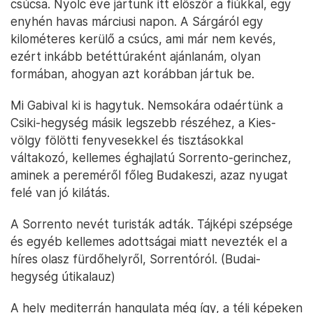
csúcsa. Nyolc éve jártunk itt először a fiúkkal, egy
enyhén havas márciusi napon. A Sárgáról egy
kilométeres kerülő a csúcs, ami már nem kevés,
ezért inkább betéttúraként ajánlanám, olyan
formában, ahogyan azt korábban jártuk be.
Mi Gabival ki is hagytuk. Nemsokára odaértünk a
Csiki-hegység másik legszebb részéhez, a Kies-
völgy fölötti fenyvesekkel és tisztásokkal
váltakozó, kellemes éghajlatú Sorrento-gerinchez,
aminek a pereméről főleg Budakeszi, azaz nyugat
felé van jó kilátás.
A Sorrento nevét turisták adták. Tájképi szépsége
és egyéb kellemes adottságai miatt nevezték el a
híres olasz fürdőhelyről, Sorrentóról. (Budai-
hegység útikalauz)
A hely mediterrán hangulata még így, a téli képeken