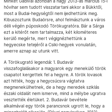
Minket Gabival azonban a nagy 2013-as március 15-i
hóvihar sem tudott visszatartani akkor a Bükktől,
most a Budai-hegységtől nem ijedhettünk meg.
Kibuszoztunk Budaörsre, ahol felmásztunk a város
déli végén púposkodó Törökugratóra. Bár a Sárga
ezt a kitérőt nem tartalmazza, két kilométeres
kerülő megérte, mert végignézhettünk a
hegyecske tetejéről a Csiki-hegyek vonulatán,
amerre aznap az utunk vitt.
A Törökugrató legendái: 1. Budavár
visszafoglalásakor a magyarok egy menekülő török
csapatot kergettek fel a hegyre. A török lovasok
azt hitték, hogy a hegycsúcsra vágtatva
megmenekülhetnek, de a hegy meredek sziklás
északi oldalát nem ismerve, mind a mélybe ugratva
vesztették életüket. 2. Budavár bevétele
alkalmával egy török parancsnok ugrott le, hogy a