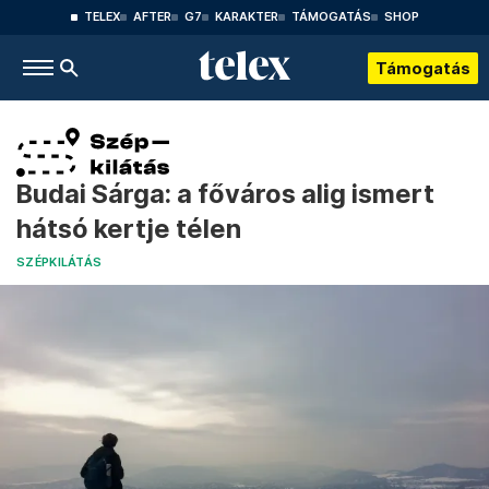
TELEX
AFTER
G7
KARAKTER
TÁMOGATÁS
SHOP
Támogatás
Budai Sárga: a főváros alig ismert
hátsó kertje télen
SZÉPKILÁTÁS