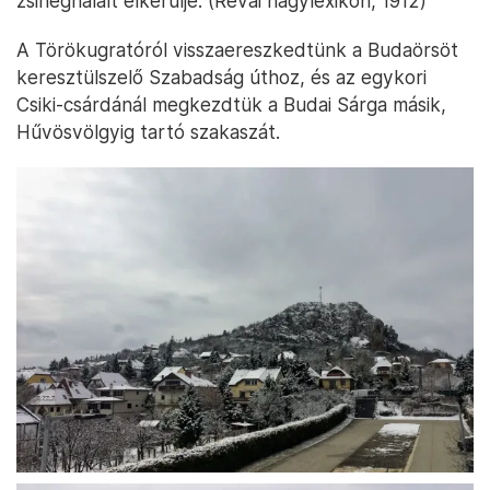
zsineghalált elkerülje. (Révai nagylexikon, 1912)
A Törökugratóról visszaereszkedtünk a Budaörsöt
keresztülszelő Szabadság úthoz, és az egykori
Csiki-csárdánál megkezdtük a Budai Sárga másik,
Hűvösvölgyig tartó szakaszát.