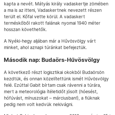
kapta a nevét. Mátyás király vadaskertje zömében
a ma is az itteni, Vadaskertnek nevezett részen
terült el. Kőfal vette körül. A vadaskert
terméskőből rakott falának nyomai 1940 méter
hosszan követhetők.
A Nyéki-hegy aljában már a Hűvösvölgy várt
minket, ahol aznapi túránkat befejeztük.
Második nap: Budaörs-Hűvösvölgy
A következő részt logisztikai okokból Budaörsön
kezdtük, és onnan közelítettünk ismét Hűvösvölgy
felé. Ezúttal Gabit bírtam csak rávenni a túrára,
mert a meteorológia ítéletidőt jósolt (hóesést,
hófúvást, mínuszokat – márciusban!), a fiúknak
pedig nem volt kedvük nekivágni.