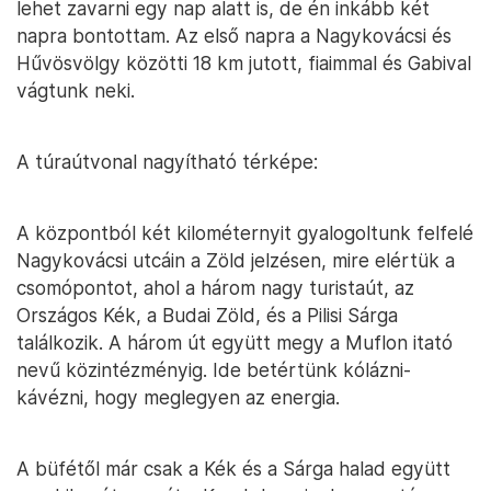
lehet zavarni egy nap alatt is, de én inkább két
napra bontottam. Az első napra a Nagykovácsi és
Hűvösvölgy közötti 18 km jutott, fiaimmal és Gabival
vágtunk neki.
A túraútvonal nagyítható térképe:
A központból két kilométernyit gyalogoltunk felfelé
Nagykovácsi utcáin a Zöld jelzésen, mire elértük a
csomópontot, ahol a három nagy turistaút, az
Országos Kék, a Budai Zöld, és a Pilisi Sárga
találkozik. A három út együtt megy a Muflon itató
nevű közintézményig. Ide betértünk kólázni-
kávézni, hogy meglegyen az energia.
A büfétől már csak a Kék és a Sárga halad együtt