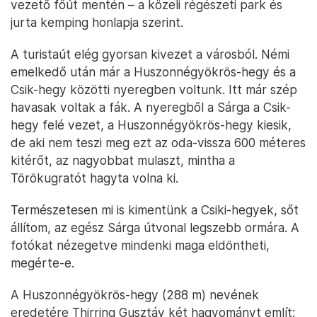
vezető főút mentén – a közeli régészeti park és
jurta kemping honlapja szerint.
A turistaút elég gyorsan kivezet a városból. Némi
emelkedő után már a Huszonnégyökrös-hegy és a
Csik-hegy közötti nyeregben voltunk. Itt már szép
havasak voltak a fák. A nyeregből a Sárga a Csik-
hegy felé vezet, a Huszonnégyökrös-hegy kiesik,
de aki nem teszi meg ezt az oda-vissza 600 méteres
kitérőt, az nagyobbat mulaszt, mintha a
Törökugratót hagyta volna ki.
Természetesen mi is kimentünk a Csiki-hegyek, sőt
állítom, az egész Sárga útvonal legszebb ormára. A
fotókat nézegetve mindenki maga eldöntheti,
megérte-e.
A Huszonnégyökrös-hegy (288 m) nevének
eredetére Thirring Gusztáv két hagyományt említ: