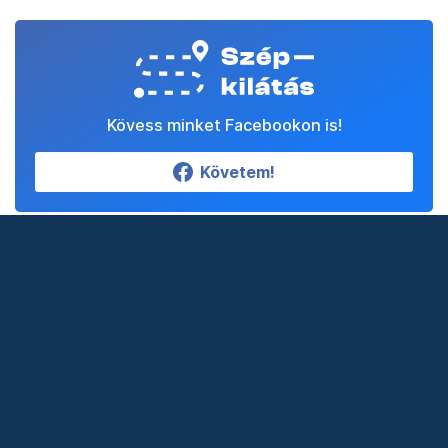
Kövess minket Facebookon is!
Követem!
Legfontosabb