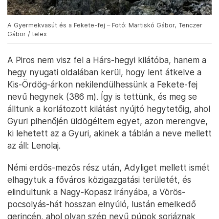
A Gyermekvasút és a Fekete-fej – Fotó: Martiskó Gábor, Tenczer
Gábor / telex
A Piros nem visz fel a Hárs-hegyi kilátóba, hanem a
hegy nyugati oldalában kerül, hogy lent átkelve a
Kis-Ördög-árkon nekilendülhessünk a Fekete-fej
nevű hegynek (386 m). Így is tettünk, és meg se
álltunk a korlátozott kilátást nyújtó hegytetőig, ahol
Gyuri pihenőjén üldögéltem egyet, azon merengve,
ki lehetett az a Gyuri, akinek a táblán a neve mellett
az áll: Lenolaj.
Némi erdős-mezős rész után, Adyliget mellett ismét
elhagytuk a főváros közigazgatási területét, és
elindultunk a Nagy-Kopasz irányába, a Vörös-
pocsolyás-hát hosszan elnyúló, lustán emelkedő
gerincén, ahol olyan szép nevű púpok sorjáznak