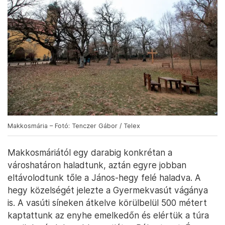
Makkosmária – Fotó: Tenczer Gábor / Telex
Makkosmáriától egy darabig konkrétan a
városhatáron haladtunk, aztán egyre jobban
eltávolodtunk tőle a János-hegy felé haladva. A
hegy közelségét jelezte a Gyermekvasút vágánya
is. A vasúti síneken átkelve körülbelül 500 métert
kaptattunk az enyhe emelkedőn és elértük a túra