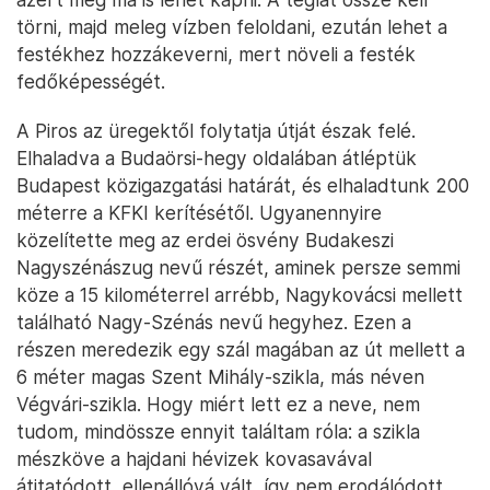
törni, majd meleg vízben feloldani, ezután lehet a
festékhez hozzákeverni, mert növeli a festék
fedőképességét.
A Piros az üregektől folytatja útját észak felé.
Elhaladva a Budaörsi-hegy oldalában átléptük
Budapest közigazgatási határát, és elhaladtunk 200
méterre a KFKI kerítésétől. Ugyanennyire
közelítette meg az erdei ösvény Budakeszi
Nagyszénászug nevű részét, aminek persze semmi
köze a 15 kilométerrel arrébb, Nagykovácsi mellett
található Nagy-Szénás nevű hegyhez. Ezen a
részen meredezik egy szál magában az út mellett a
6 méter magas Szent Mihály-szikla, más néven
Végvári-szikla. Hogy miért lett ez a neve, nem
tudom, mindössze ennyit találtam róla: a szikla
mészköve a hajdani hévizek kovasavával
átitatódott, ellenállóvá vált, így nem erodálódott,