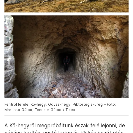
Fentről lefelé: Kő-hegy, Odvas-hegy, Piktortégla-üreg – Fotó:
Martiskó Gábor, Tenczer Gábor / Telex
A Kő-hegyről megpróbáltunk észak felé lejönni, de
néhány kerítés, ugató kutya és tüskés bozót után