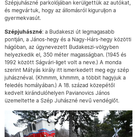
Szépjuhászné parkolójában kerülgettük az autókat,
és megvártuk, hogy az állomásról kiguruljon a
gyermekvasút.
Szépjuhászné
: a Budakeszi út legmagasabb
pontján, a János-hegy és a Nagy-Hárs-hegy közötti
hágóban, az úgynevezett Budakeszi-völgyben
helyezkedik el, 350 méter magasságban. (1945 és
1992 között Ságvári-liget volt a neve.) A monda
szerint Mátyás király itt ismerkedett meg egy szép
juhásznéval. (Khmmm, khmmm, a többit hagyjuk a
feledés homályában.) A 18. század közepétől
kedvelt kirándulóhelyen Pavianovics János
üzemeltette a Szép Juhászné nevű vendéglőt.