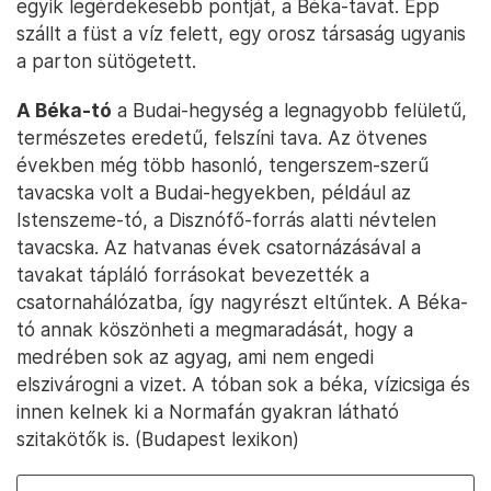
egyik legérdekesebb pontját, a Béka-tavat. Épp
szállt a füst a víz felett, egy orosz társaság ugyanis
a parton sütögetett.
A Béka-tó
a Budai-hegység a legnagyobb felületű,
természetes eredetű, felszíni tava. Az ötvenes
években még több hasonló, tengerszem-szerű
tavacska volt a Budai-hegyekben, például az
Istenszeme-tó, a Disznófő-forrás alatti névtelen
tavacska. Az hatvanas évek csatornázásával a
tavakat tápláló forrásokat bevezették a
csatornahálózatba, így nagyrészt eltűntek. A Béka-
tó annak köszönheti a megmaradását, hogy a
medrében sok az agyag, ami nem engedi
elszivárogni a vizet. A tóban sok a béka, vízicsiga és
innen kelnek ki a Normafán gyakran látható
szitakötők is. (Budapest lexikon)