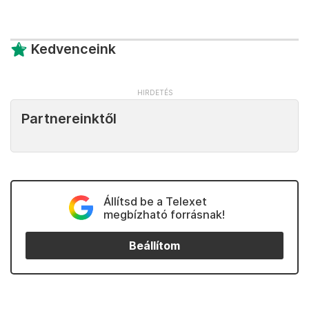
Kedvenceink
Partnereinktől
Állítsd be a Telexet
megbízható forrásnak!
Beállítom