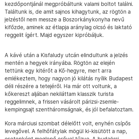
kezdőpontjánál megpróbáltunk valami boltot találni.
Találtunk is, de amit sajnos kihagytunk, az rögtön a
jelzéstől nem messze a Boszorkánykonyha nevű
kifőzde, aminek az étlapja aránylag olcsó és laktató
reggelit ígért. Majd egyszer kipróbáljuk.
A kávé után a Kisfaludy utcán elindultunk a jelzés
mentén a hegyek irányába. Rögtön az elején
tettünk egy kitérőt a Kő-hegyre, mert arra
emlékeztem, hogy nagyon jó kilátás nyílik Budapest
déli részére a tetejéről. Ha már ott voltunk, a
kőkereszt aljában nekiláttam klasszik turista
reggelimnek, a frissen vásárolt párizsi-zsemle-
kempingsajt szentháromságnak, és jól befalatoztam.
Kora márciusi szombat délelőtt volt, enyhén csípős
levegővel. A felhőfátylak mögül ki-kisütött a nap,
esetenként meglepő erővel tűzve. A budaörsi