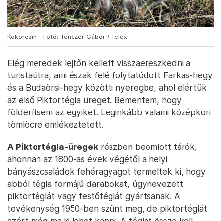
Kökörcsin – Fotó: Tenczer Gábor / Telex
Elég meredek lejtőn kellett visszaereszkedni a
turistaútra, ami észak felé folytatódott Farkas-hegy
és a Budaörsi-hegy közötti nyeregbe, ahol elértük
az első Piktortégla üreget. Bementem, hogy
földerítsem az egyiket. Leginkább valami középkori
tömlöcre emlékeztetett.
A Piktortégla-üregek
részben beomlott tárók,
ahonnan az 1800-as évek végétől a helyi
bányászcsaládok fehéragyagot termeltek ki, hogy
abból tégla formájú darabokat, úgynevezett
piktortéglát vagy festőtéglát gyártsanak. A
tevékenység 1950-ben szűnt meg, de piktortéglát
azért még ma is lehet kapni. A téglát össze kell