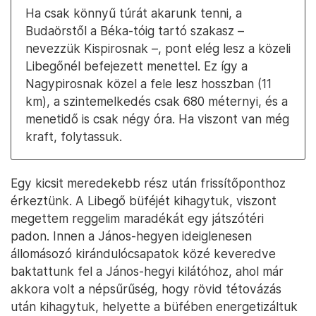
Ha csak könnyű túrát akarunk tenni, a
Budaörstől a Béka-tóig tartó szakasz –
nevezzük Kispirosnak –, pont elég lesz a közeli
Libegőnél befejezett menettel. Ez így a
Nagypirosnak közel a fele lesz hosszban (11
km), a szintemelkedés csak 680 méternyi, és a
menetidő is csak négy óra. Ha viszont van még
kraft, folytassuk.
Egy kicsit meredekebb rész után frissítőponthoz
érkeztünk. A Libegő büféjét kihagytuk, viszont
megettem reggelim maradékát egy játszótéri
padon. Innen a János-hegyen ideiglenesen
állomásozó kirándulócsapatok közé keveredve
baktattunk fel a János-hegyi kilátóhoz, ahol már
akkora volt a népsűrűség, hogy rövid tétovázás
után kihagytuk, helyette a büfében energetizáltuk