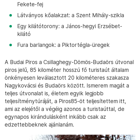
Fekete-fej
Látványos kőalakzat: a Szent Mihály-szikla
Egy kilátótorony: a János-hegyi Erzsébet-
kilátó
Fura barlangok: a Piktortégla-üregek
A Budai Piros a Csillaghegy-Dömös-Budaörs útvonal
piros jelű, 85 kilométer hosszú fő turistaút általam
önkényesen leválasztott 20 kilométeres szakasza
Nagykovácsi és Budaörs között. Ismerem magát a
teljes útvonalat is, életem egyik legjobb
teljesítménytúráját, a Piros85-öt teljesítettem itt,
ami az elejétől a végéig azonos a turistaúttal, de
egynapos kirándulásként inkább csak az
edzettebbeknek ajánlanám.