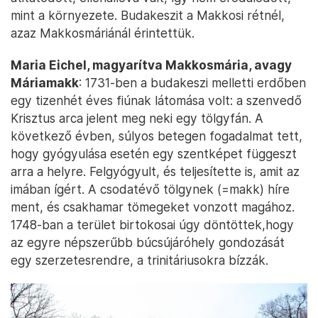
mint a környezete. Budakeszit a Makkosi rétnél,
azaz Makkosmáriánál érintettük.
Maria Eichel, magyarítva Makkosmária, avagy
Máriamakk
: 1731-ben a budakeszi melletti erdőben
egy tizenhét éves fiúnak látomása volt: a szenvedő
Krisztus arca jelent meg neki egy tölgyfán. A
következő évben, súlyos betegen fogadalmat tett,
hogy gyógyulása esetén egy szentképet függeszt
arra a helyre. Felgyógyult, és teljesítette is, amit az
imában ígért. A csodatévő tölgynek (=makk) híre
ment, és csakhamar tömegeket vonzott magához.
1748-ban a terület birtokosai úgy döntöttek,hogy
az egyre népszerűbb búcsújáróhely gondozását
egy szerzetesrendre, a trinitáriusokra bízzák.