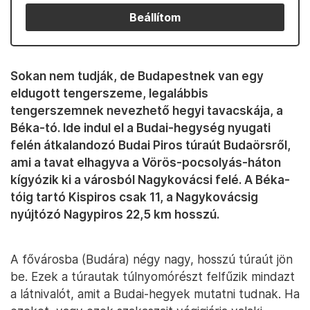
Beállítom
Sokan nem tudják, de Budapestnek van egy
eldugott tengerszeme, legalábbis
tengerszemnek nevezhető hegyi tavacskája, a
Béka-tó. Ide indul el a Budai-hegység nyugati
felén átkalandozó Budai Piros túraút Budaörsről,
ami a tavat elhagyva a Vörös-pocsolyás-háton
kígyózik ki a városból Nagykovácsi felé. A Béka-
tóig tartó Kispiros csak 11, a Nagykovácsig
nyújtózó Nagypiros 22,5 km hosszú.
A fővárosba (Budára) négy nagy, hosszú túraút jön
be. Ezek a túrautak túlnyomórészt felfűzik mindazt
a látnivalót, amit a Budai-hegyek mutatni tudnak. Ha