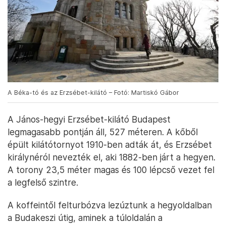
A Béka-tó és az Erzsébet-kilátó – Fotó: Martiskó Gábor
A János-hegyi Erzsébet-kilátó Budapest
legmagasabb pontján áll, 527 méteren. A kőből
épült kilátótornyot 1910-ben adták át, és Erzsébet
királynéról nevezték el, aki 1882-ben járt a hegyen.
A torony 23,5 méter magas és 100 lépcső vezet fel
a legfelső szintre.
A koffeintől felturbózva lezúztunk a hegyoldalban
a Budakeszi útig, aminek a túloldalán a