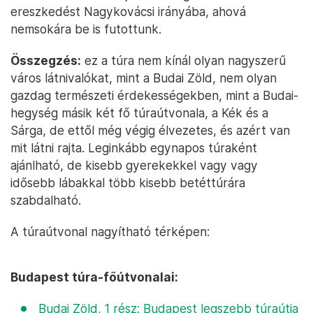
ereszkedést Nagykovácsi irányába, ahová
nemsokára be is futottunk.
Összegzés:
ez a túra nem kínál olyan nagyszerű
város látnivalókat, mint a Budai Zöld, nem olyan
gazdag természeti érdekességekben, mint a Budai-
hegység másik két fő túraútvonala, a Kék és a
Sárga, de ettől még végig élvezetes, és azért van
mit látni rajta. Leginkább egynapos túraként
ajánlható, de kisebb gyerekekkel vagy vagy
idősebb lábakkal több kisebb betéttúrára
szabdalható.
A túraútvonal nagyítható térképen:
Budapest túra-főútvonalai:
Budai Zöld, 1 rész: Budapest legszebb túraútja