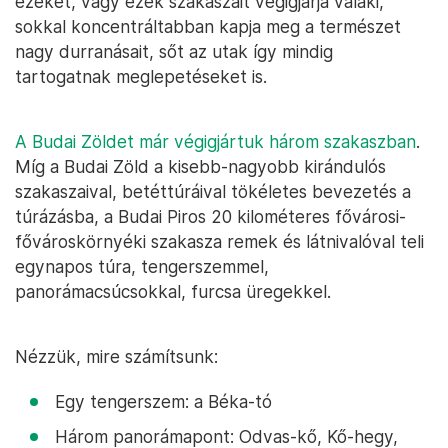
ezeket, vagy ezek szakaszait végigjárja valaki,
sokkal koncentráltabban kapja meg a természet
nagy durranásait, sőt az utak így mindig
tartogatnak meglepetéseket is.
A Budai Zöldet már végigjártuk három szakaszban
.
Míg a Budai Zöld a kisebb-nagyobb kirándulós
szakaszaival, betéttúráival tökéletes bevezetés a
túrázásba, a Budai Piros 20 kilométeres fővárosi-
fővároskörnyéki szakasza remek és látnivalóval teli
egynapos túra, tengerszemmel,
panorámacsúcsokkal, furcsa üregekkel.
Nézzük, mire számítsunk:
Egy tengerszem: a Béka-tó
Három panorámapont: Odvas-kő, Kő-hegy,