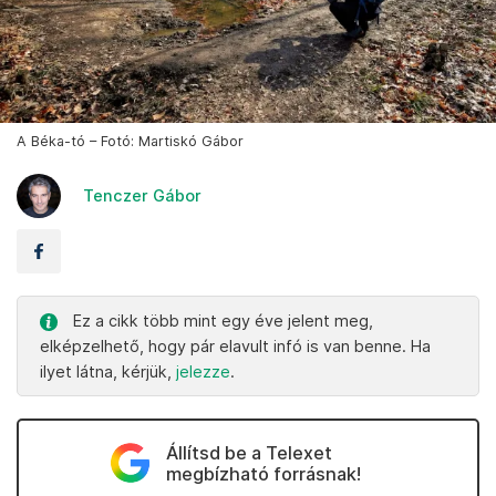
A Béka-tó – Fotó: Martiskó Gábor
Tenczer Gábor
Ez a cikk több mint egy éve jelent meg,
elképzelhető, hogy pár elavult infó is van benne. Ha
ilyet látna, kérjük,
jelezze
.
Állítsd be a Telexet
megbízható forrásnak!