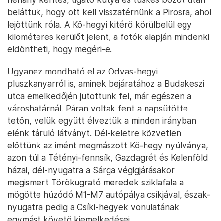
beláttuk, hogy ott kell visszatérnünk a Pirosra, ahol
lejöttünk róla. A Kő-hegyi kitérő körülbelül egy
kilométeres kerülőt jelent, a fotók alapján mindenki
eldöntheti, hogy megéri-e.
Ugyanez mondható el az Odvas-hegyi
pluszkanyarról is, aminek bejáratához a Budakeszi
utca emelkedőjén jutottunk fel, már egészen a
városhatárnál. Páran voltak fent a napsütötte
tetőn, velük együtt élveztük a minden irányban
elénk táruló látványt. Dél-keletre közvetlen
előttünk az imént megmászott Kő-hegy nyúlványa,
azon túl a Tétényi-fennsík, Gazdagrét és Kelenföld
házai, dél-nyugatra a Sárga végigjárásakor
megismert Törökugrató meredek sziklafala a
mögötte húzódó M1-M7 autópálya csíkjával, észak-
nyugatra pedig a Csíki-hegyek vonulatának
egymást követő kiemelkedései.