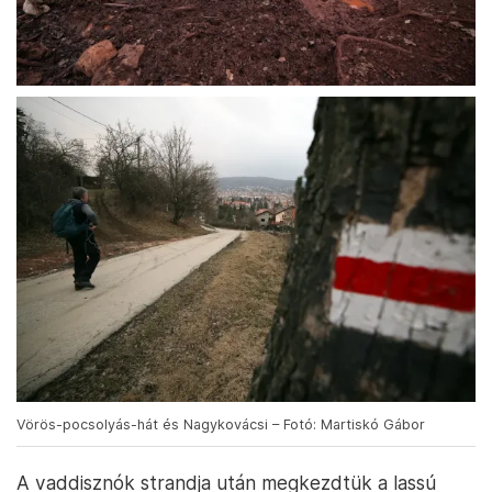
Vörös-pocsolyás-hát és Nagykovácsi – Fotó: Martiskó Gábor
A vaddisznók strandja után megkezdtük a lassú