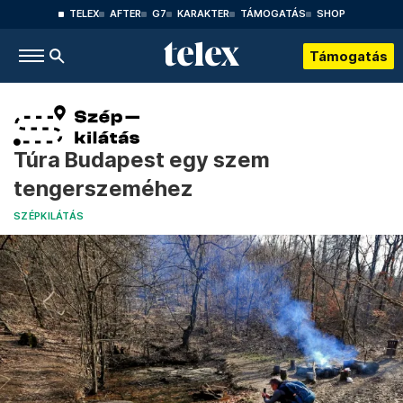
TELEX
AFTER
G7
KARAKTER
TÁMOGATÁS
SHOP
Támogatás
Túra Budapest egy szem
tengerszeméhez
SZÉPKILÁTÁS