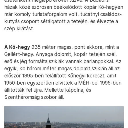
házak közé szorosan beékelődött kopár Kő-hegyen
már komoly turistaforgalom volt, tucatnyi családos-
kutyás csoport sétálgatott a tetején, és élvezte a
szép kilátást.
A Kő-hegy
235 méter magas, pont akkora, mint a
Gellért-hegy. Anyaga dolomit, kopár tetején szél,
eső és jég formálta sziklák vannak barlangokkal. Az
egyik, kb három méter magas dolomit sziklán áll az
először 1895-ben felállított Kőhegyi kereszt, amit
1950-ben egyszerűen elvittek a MÉH-be. 1995-ben
állították fel újra. Mellette kápolna, és
Szentháromság szobor áll.