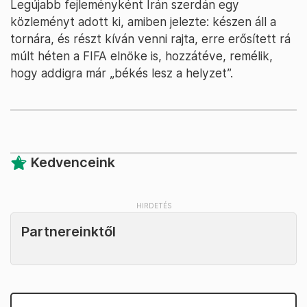
Legújabb fejleményként Irán szerdán egy
közleményt adott ki, amiben jelezte: készen áll a
tornára, és részt kíván venni rajta, erre erősített rá
múlt héten a FIFA elnöke is, hozzátéve, remélik,
hogy addigra már „békés lesz a helyzet”.
Kedvenceink
Partnereinktől