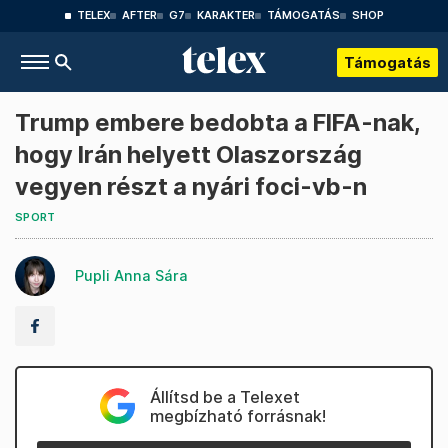
TELEX
AFTER
G7
KARAKTER
TÁMOGATÁS
SHOP
Támogatás
Trump embere bedobta a FIFA-nak,
hogy Irán helyett Olaszország
vegyen részt a nyári foci-vb-n
SPORT
Pupli Anna Sára
Állítsd be a Telexet
megbízható forrásnak!