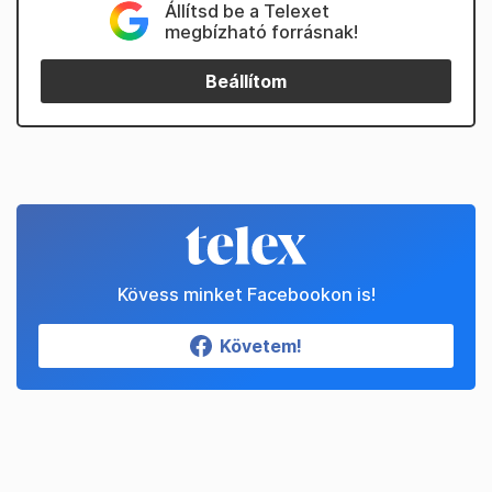
Állítsd be a Telexet
megbízható forrásnak!
Beállítom
Kövess minket Facebookon is!
Követem!