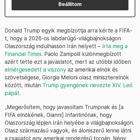
Beállítom
Donald Trump egyik megbízottja arra kérte a FIFA-
t, hogy a 2026-os labdarúgó-világbajnokságon
Olaszország indulhasson Irán helyett –
írta meg a
Financial Times.
Paolo Zampolli különmegbízott
azért tette ezt a javaslatot, mert az utóbbi időben
elmérgesedett a viszony
az amerikai elnök és
szövetségese, Giorgia Meloni olasz miniszterelnök
között, miután
Trump gyengének nevezte XIV. Leó
pápát.
„Megerősítem, hogy javasoltam Trumpnak és [a
FIFA elnökének, Gianni] Infantinónak, hogy
Olaszország lépjen Irán helyébe a világbajnokságon.
Olasz származású vagyok, és álomszerű lenne látni
a csapatot egy amerikai rendezésű tornán. Négy