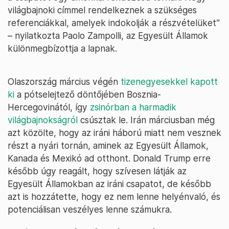
világbajnoki címmel rendelkeznek a szükséges
referenciákkal, amelyek indokolják a részvételüket”
– nyilatkozta Paolo Zampolli, az Egyesült Államok
különmegbízottja a lapnak.
Olaszország március végén
tizenegyesekkel kapott
ki
a pótselejtező döntőjében Bosznia-
Hercegovinától, így
zsinórban a harmadik
világbajnokságról
csúsztak le. Irán márciusban még
azt közölte, hogy az iráni háború miatt nem vesznek
részt a nyári tornán, aminek az Egyesült Államok,
Kanada és Mexikó ad otthont. Donald Trump erre
később úgy reagált, hogy szívesen látják az
Egyesült Államokban az iráni csapatot, de később
azt is hozzátette, hogy ez nem lenne helyénvaló, és
potenciálisan veszélyes lenne számukra.