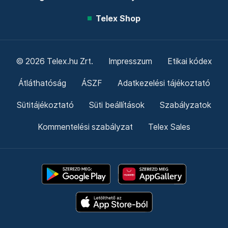
Telex Shop
© 2026 Telex.hu Zrt.
Impresszum
Etikai kódex
Átláthatóság
ÁSZF
Adatkezelési tájékoztató
Sütitájékoztató
Süti beállítások
Szabályzatok
Kommentelési szabályzat
Telex Sales