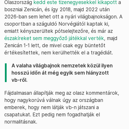
Olaszország
kedd este tizenegyesekkel kikapott
a
boszniai Zenicán, és így 2018, majd 2022 után
2026-ban sem lehet ott a nyári világbajnokságon. A
csoportban a száguldó Norvégiától kaptak ki,
emiatt kényszerültek pótselejtezőre, és már az
északíreket sem meggyőző játékkal verték
, majd
Zenicán 1-1 lett, de mivel csak egy büntetőt
értékesítettek, nem kerülhették el a tragédiát.
A valaha világbajnok nemzetek közül ilyen
hosszú időn át még egyik sem hiányzott
vb-ről.
Fájdalmasan állapítják meg az olasz kommentárok,
hogy nagykorúvá válnak úgy az országban
emberek, hogy nem látják vb-n játszani a
csapatukat. Ezt pedig nem fogadhatják el
normalitásnak.