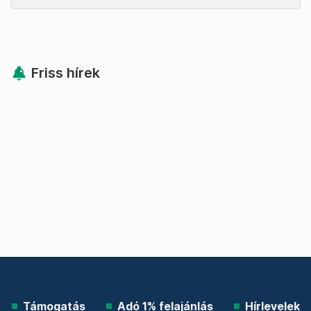
Friss hírek
Támogatás
Adó 1% felajánlás
Hírlevelek