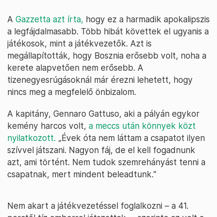
A
Gazzetta azt írta,
hogy ez a harmadik apokalipszis
a legfájdalmasabb. Több hibát követtek el ugyanis a
játékosok, mint a játékvezetők. Azt is
megállapították, hogy Bosznia erősebb volt, noha a
kerete alapvetően nem erősebb. A
tizenegyesrúgásoknál már érezni lehetett, hogy
nincs meg a megfelelő önbizalom.
A kapitány, Gennaro Gattuso, aki a pályán egykor
kemény harcos volt,
a meccs után könnyek közt
nyilatkozott.
„Évek óta nem láttam a csapatot ilyen
szívvel játszani. Nagyon fáj, de el kell fogadnunk
azt, ami történt. Nem tudok szemrehányást tenni a
csapatnak, mert mindent beleadtunk.”
Nem akart a játékvezetéssel foglalkozni – a 41.