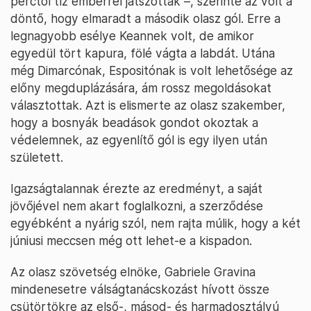
perctől tíz emberrel játszottak –, szerinte az volt a
döntő, hogy elmaradt a második olasz gól. Erre a
legnagyobb esélye Keannek volt, de amikor
egyedül tört kapura, fölé vágta a labdát. Utána
még Dimarcónak, Espositónak is volt lehetősége az
előny megduplázására, ám rossz megoldásokat
választottak. Azt is elismerte az olasz szakember,
hogy a bosnyák beadások gondot okoztak a
védelemnek, az egyenlítő gól is egy ilyen után
született.
Igazságtalannak érezte az eredményt, a saját
jövőjével nem akart foglalkozni, a szerződése
egyébként a nyárig szól, nem rajta múlik, hogy a két
júniusi meccsen még ott lehet-e a kispadon.
Az olasz szövetség elnöke, Gabriele Gravina
mindenesetre válságtanácskozást hívott össze
csütörtökre az első-, másod- és harmadosztályú