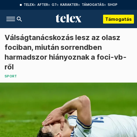
TELEX
AFTER
G7
KARAKTER
TÁMOGATÁS
SHOP
Támogatás
Válságtanácskozás lesz az olasz
fociban, miután sorrendben
harmadszor hiányoznak a foci-vb-
ről
SPORT