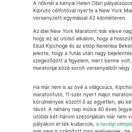
A nőknél a kenyai Helen Obiri pályacsúccsa
Kipruto célfotóval nyerte a New York Mara
versenyzett egymással 42 kilométeren.
Az idei New York Maratont már eleve nagy
hogy ez az utolsó alkalom, hogy a hosszút
Eliud Kipchoge és az etióp Kenenisa Bekel
jelezte, hogy a futás után nagy bejelenté
szegeződött a figyelem, mert benne volt, h
maratonjai közé sorolt versenyeiből nég
Ha már nem is az övé a világcsúcs, Kipcho
maratonfutó, 11-szer nyert major maratonok
körülmények között ő az egyetlen, aki két
távot. A néhány nap múlva 40 éves (egyes
utóbbi két-három szezonjában már nem v
pályákon érték kudarcok,
a tavalyi olimp
már nem is számított igazi esélyesnek, de