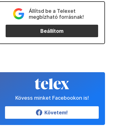
Állítsd be a Telexet
megbízható forrásnak!
Beállítom
Kövess minket Facebookon is!
Követem!