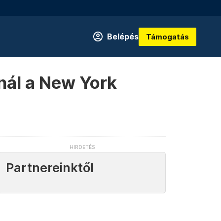
Belépés
Támogatás
knál a New York
Partnereinktől