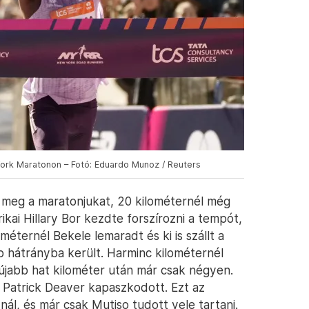
York Maratonon – Fotó: Eduardo Munoz / Reuters
 meg a maratonjukat, 20 kilométernél még
kai Hillary Bor kezdte forszírozni a tempót,
ométernél Bekele lemaradt és ki is szállt a
 hátrányba került. Harminc kilométernél
újabb hat kilométer után már csak négyen.
it Patrick Deaver kapaszkodott. Ezt az
ál, és már csak Mutiso tudott vele tartani.