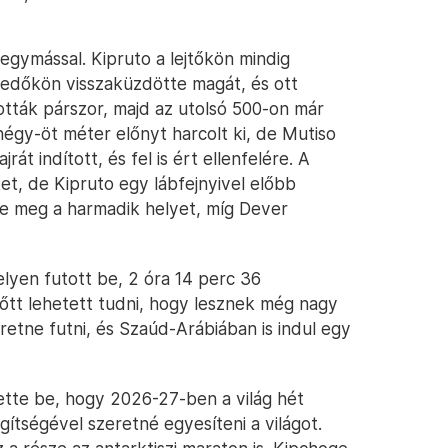
egymással. Kipruto a lejtőkön mindig
kedőkön visszaküzdötte magát, és ott
zották párszor, majd az utolsó 500-on már
égy-öt méter előnyt harcolt ki, de Mutiso
át indított, és fel is ért ellenfelére. A
et, de Kipruto egy lábfejnyivel előbb
zte meg a harmadik helyet, míg Dever
lyen futott be, 2 óra 14 perc 36
őtt lehetett tudni, hogy lesznek még nagy
retne futni, és Szaúd-Arábiában is indul egy
ette be, hogy 2026-27-ben a világ hét
gítségével szeretné egyesíteni a világot.