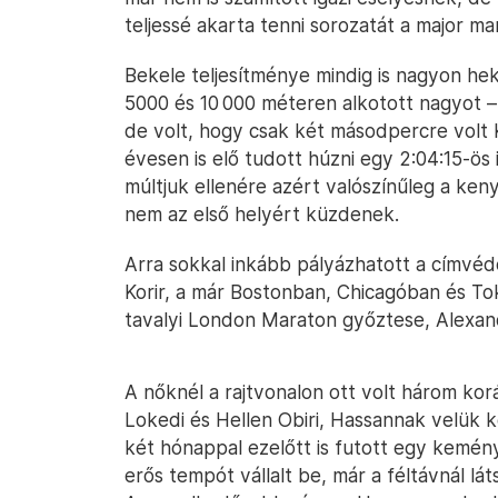
teljessé akarta tenni sorozatát a major m
Bekele teljesítménye mindig is nagyon he
5000 és 10 000 méteren alkotott nagyot –
de volt, hogy csak két másodpercre volt K
évesen is elő tudott húzni egy 2:04:15-ö
múltjuk ellenére azért valószínűleg a kenya
nem az első helyért küzdenek.
Arra sokkal inkább pályázhatott a címvé
Korir, a már Bostonban, Chicagóban és To
tavalyi London Maraton győztese, Alexan
A nőknél a rajtvonalon ott volt három kor
Lokedi és Hellen Obiri, Hassannak velük k
két hónappal ezelőtt is futott egy kemé
erős tempót vállalt be, már a féltávnál lá