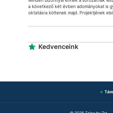
Minden bizonnyal ennek a sorozatnak lesz 
a következő két évben adományokat is g
oktatásra költenek majd. Projektjének els
Kedvenceink
Tám