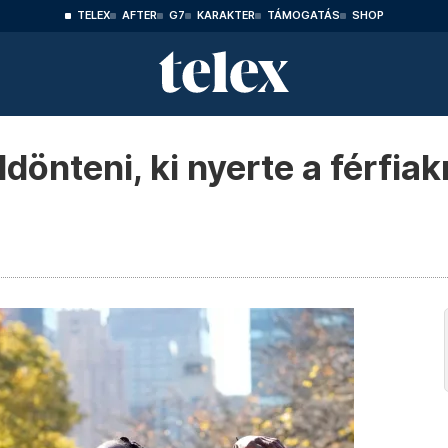
TELEX
AFTER
G7
KARAKTER
TÁMOGATÁS
SHOP
ldönteni, ki nyerte a férfia