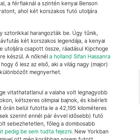
l, a férfiaknál a szintén kenyai Benson
tont, ahol két korszakos futó utoljára
 sztorikkal harangozták be. Úgy tűnik,
ávfutás két korszakos legendája, a kenyai
e utoljára csapott össze, ráadásul Kipchoge
sre készül. A nőknél
a holland Sifan Hassanra
ogy ő lesz az első, aki a világ nagy (major)
y különbözőt megnyerhet.
ge vitathatatlanul a valaha volt legnagyobb
on, kétszeres olimpiai bajnok, és kísérleti
 órán belül futotta le a 42,195 kilométeres
ek szerint ennél pár évvel idősebb) futó
olt sebezhetetlen, főleg a dombosabb
iát pedig be sem tudta fejezni
. New Yorkban
 mivel ott még korábban sosem futott,