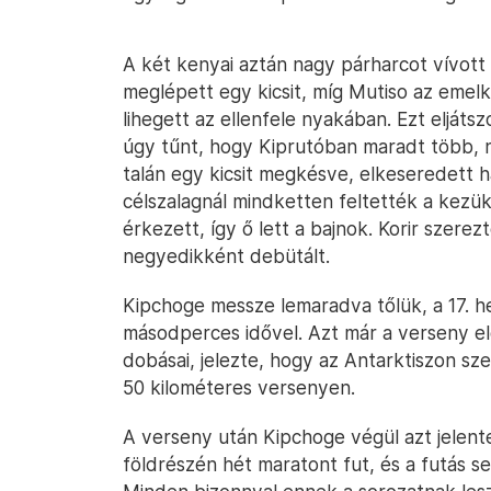
A két kenyai aztán nagy párharcot vívott 
meglépett egy kicsit, míg Mutiso az emel
lihegett az ellenfele nyakában. Ezt eljáts
úgy tűnt, hogy Kiprutóban maradt több, n
talán egy kicsit megkésve, elkeseredett hajr
célszalagnál mindketten feltették a kezük
érkezett, így ő lett a bajnok. Korir szere
negyedikként debütált.
Kipchoge messze lemaradva tőlük, a 17. he
másodperces idővel. Azt már a verseny el
dobásai, jelezte, hogy az Antarktiszon sze
50 kilométeres versenyen.
A verseny után Kipchoge végül azt jelent
földrészén hét maratont fut, és a futás se