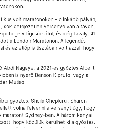
aratonokon.
ktikus volt maratonokon – ő inkább pályán,
 , sok befejezetlen versenye van a távon,
ipchoge világcsúcsától, és még tavaly, 41
s időt a London Maratonon. A legendás
i és az etióp is tisztában volt azzal, hogy
dő Abdi Nageye, a 2021-es győztes Albert
kióban is nyerő Benson Kipruto, vagy a
der Mutiso.
ábbi győztes, Sheila Chepkirui, Sharon
ellett volna felvenni a versenyt úgy, hogy
ny maratont Sydney-ben. A három kenyai
tszott, hogy közülük kerülhet ki a győztes.