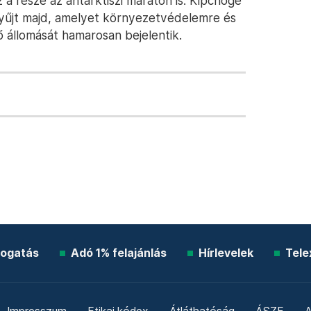
a része az antarktiszi maraton is. Kipchoge
yűjt majd, amelyet környezetvédelemre és
ő állomását hamarosan bejelentik.
ogatás
Adó 1% felajánlás
Hírlevelek
Tele