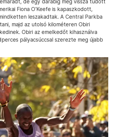
emaradt, de egy darabig még vissza tudott
merikai Fiona O'Keefe is kapaszkodott,
 mindketten leszakadtak. A Central Parkba
ani, majd az utolsó kilométeren Obiri
kedinek. Obiri az emelkedőt kihasználva
odperces pályacsúccsal szerezte meg újabb