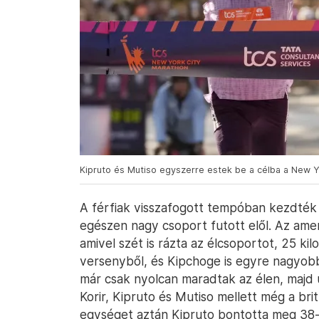
Kipruto és Mutiso egyszerre estek be a célba a New 
A férfiak visszafogott tempóban kezdték
egészen nagy csoport futott elől. Az ameri
amivel szét is rázta az élcsoportot, 25 kil
versenyből, és Kipchoge is egyre nagyobb
már csak nyolcan maradtak az élen, majd 
Korir, Kipruto és Mutiso mellett még a br
egységet aztán Kipruto bontotta meg 38-n