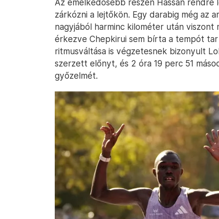
Az emelkedősebb részen Hassan rendre l
zárkózni a lejtőkön. Egy darabig még az a
nagyjából harminc kilométer után viszont
érkezve Chepkirui sem bírta a tempót tart
ritmusváltása is végzetesnek bizonyult Lo
szerzett előnyt, és 2 óra 19 perc 51 más
győzelmét.