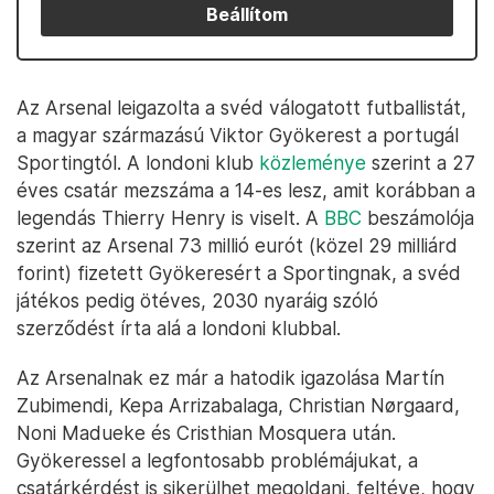
Beállítom
Az Arsenal leigazolta a svéd válogatott futballistát,
a magyar származású Viktor Gyökerest a portugál
Sportingtól. A londoni klub
közleménye
szerint a 27
éves csatár mezszáma a 14-es lesz, amit korábban a
legendás Thierry Henry is viselt. A
BBC
beszámolója
szerint az Arsenal 73 millió eurót (közel 29 milliárd
forint) fizetett Gyökeresért a Sportingnak, a svéd
játékos pedig ötéves, 2030 nyaráig szóló
szerződést írta alá a londoni klubbal.
Az Arsenalnak ez már a hatodik igazolása Martín
Zubimendi, Kepa Arrizabalaga, Christian Nørgaard,
Noni Madueke és Cristhian Mosquera után.
Gyökeressel a legfontosabb problémájukat, a
csatárkérdést is sikerülhet megoldani, feltéve, hogy