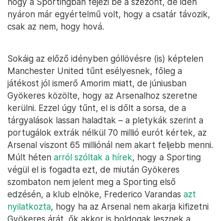
hogy a Sportingban fejezi be a szezont, de idén
nyáron már egyértelmű volt, hogy a csatár távozik,
csak az nem, hogy hová.
Sokáig az előző idényben góllövésre (is) képtelen
Manchester United tűnt esélyesnek, főleg a
játékost jól ismerő Amorim miatt, de júniusban
Gyökeres közölte, hogy az Arsenalhoz szeretne
kerülni. Ezzel úgy tűnt, el is dőlt a sorsa, de a
tárgyalások lassan haladtak – a pletykák szerint a
portugálok extrák nélkül 70 millió eurót kértek, az
Arsenal viszont 65 milliónál nem akart feljebb menni.
Múlt héten
arról szóltak a hírek
, hogy a Sporting
végül el is fogadta ezt, de miután Gyökeres
szombaton nem jelent meg a Sporting első
edzésén, a klub elnöke, Frederico Varandas
azt
nyilatkozta
, hogy ha az Arsenal nem akarja kifizetni
Gyökeres árát, ők akkor is boldogak lesznek a