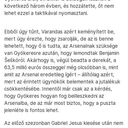
következő három évben, és hozzátette, őt nem
lehet ezzel a taktikával nyomasztani.
Ebből úgy tűnt, Varandas azért keményített be,
mert úgy érezte, hogy zsarolják, de az is benne
lehetett, hogy ő is tudta, az Arsenalnak szüksége
van Gyökeresre azután, hogy lemondtak Benjamin
Šeškóról. Akárhogy is, végül beadta a derekát, a
63,5 millió eurós összeggel még olcsóbban is, mint
amit az Arsenal eredetileg ígért – állítólag azért,
mert az érintett ügynökök belementek a jutalékuk
csökkentésébe. Innentől már csak az a kérdés,
hogy Gyökeres hogyan fog beilleszkedni az
Arsenalba, de az már most biztos, hogy a puszta
jelenléte is fontos lehet.
Az előző szezonban Gabriel Jesus kiesése után nem