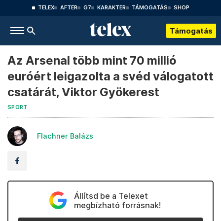
TELEX
AFTER
G7
KARAKTER
TÁMOGATÁS
SHOP
Támogatás
Az Arsenal több mint 70 millió
euróért leigazolta a svéd válogatott
csatárát, Viktor Gyökerest
SPORT
Flachner Balázs
Állítsd be a Telexet
megbízható forrásnak!