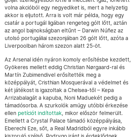
volna akcióból egy negyediket is, mert a helyzetig
akkor is eljutott. Arra is volt már példa, hogy egy
csatár a portugál ligában rengeteg gólt lőtt, aztán
az angol bajnokságban eltűnt – Darwin Núñez az
utolsó portugáliai szezonjában 26 gólt lőtt, azóta a
Liverpoolban három szezon alatt 25-öt.
Az Arsenal idén nyáron komoly erősítésbe kezdett,
Gyökeres mellett eddig Christian Nørgaard-ral és
Martín Zubimendivel erősítették meg a
középpályát, Cristhian Mosquerával a védelmet és
két játékost is igazoltak a Chelsea-től – Kepa
Arrizabalagát a kapuba, Noni Maduekét pedig a
támadósorba. A szurkolók amúgy utóbbi érkezése
ellen
petíciót indítottak
, mikor először felmerült.
Emellett a Crystal Palace támadó középpályása,
Eberechi Eze, sőt, a Real Madridból egyre inkább
kiszoruló szélső, Rodrygo iránt is érdeklődnek.