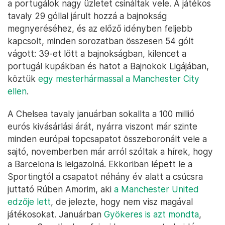
a portugálok nagy üzletet csináltak vele. A játékos
tavaly 29 góllal járult hozzá a bajnokság
megnyeréséhez, és az előző idényben feljebb
kapcsolt, minden sorozatban összesen 54 gólt
vágott: 39-et lőtt a bajnokságban, kilencet a
portugál kupákban és hatot a Bajnokok Ligájában,
köztük
egy mesterhármassal a Manchester City
ellen
.
A Chelsea tavaly januárban sokallta a 100 millió
eurós kivásárlási árát, nyárra viszont már szinte
minden európai topcsapatot összeboronált vele a
sajtó, novemberben már arról szóltak a hírek, hogy
a Barcelona is leigazolná. Ekkoriban lépett le a
Sportingtól a csapatot néhány év alatt a csúcsra
juttató Rúben Amorim, aki
a Manchester United
edzője lett
, de jelezte, hogy nem visz magával
játékosokat. Januárban
Gyökeres is azt mondta
,