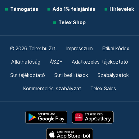
Támogatás
Adó 1% felajánlás
Hírlevelek
Telex Shop
© 2026 Telex.hu Zrt.
Impresszum
Etikai kódex
Átláthatóság
ÁSZF
Adatkezelési tájékoztató
Sütitájékoztató
Süti beállítások
Szabályzatok
Kommentelési szabályzat
Telex Sales