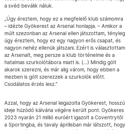
a svéd beválik náluk.
„Úgy éreztem, hogy ez a megfelelő klub számomra
– idézte Gyökerest az Arsenal honlapja. – Amikor a
múlt szezonban az Arsenal ellen játszottam, tényleg
úgy éreztem, hogy ez egy nagyon erős csapat, és
nagyon nehéz ellenük játszani. Ezért is választottam
az Arsenalt, meg persze a klub történelme és a
hatalmas szurkolótábora miatt is. (…) Mindig gólt
akarok szerezni, és már alig várom, hogy ebben a
mezben is gólt szerezzek a szurkolók előtt.
Csodálatos érzés lesz.”
Azzal, hogy az Arsenal leigazolta Gyökerest, hosszú
ideje húzódó kálvária végére került pont. Gyökeres
2023 nyarán 21 millió euróért igazolt a Coventrytől
a Sportingba, és tavaly áprilisban már látszott, hogy