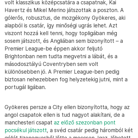
volt klasszikus középcsatára a csapatnak, Kai
Havertz és Mikel Merino játszottak a poszton. A
gólerős, robusztus, de mozgékony Gyökeres, aki
alapból is csatár, így minőségi ugrás lehet. Azt
viszont hozzá kell tenni, hogy topligában még
sosem játszott, és Angliában sem bizonyított – a
Premier League-be éppen akkor feljutó
Brightonban nem tudta megvetni a lábát, és a
másodosztályú Coventryben sem volt
különösebben jó. A Premier League-ben pedig
biztosan nehezebben fog helyzetekig jutni, mint a
portugál ligában.
Gyökeres persze a City ellen bizonyította, hogy az
angol csapatok ellen is tud nagyot alakítani, de a
manchesteri csapat
az előző szezonban pont
pocsékul játszott
, a svéd csatár pedig háromból két
gólját tizenegyesből lőtte a meccsen. Igaz, lőhetett