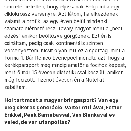
sem elérhetetlen, hogy eljussanak Belgiumba egy
ciklokrossz versenyre. Azt látom, ha elkezdenek
valamit a profik, az egy éven belül mindenki
számára elérhető lesz. Tavaly nagyot ment a „heat
edzés” amikor beöltözve görgőznek. Ezt én is
csináltam, pedig csak kontinentális szinten
versenyeztem. Kicsit olyan lett ez a sportág, mint a
Forma–1. Bár Remco Evenepoel mondta azt, hogy a
kerékpársport még mindig amatőr a focihoz képest,
mert ő már 15 évesen dietetikussal készült, amikor
még focizott. Tizenöt évesen én a Nutellát
zabáltam.
Hol tart most a magyar bringasport? Van egy
elég sikeres generáció, Valter Attilával, Fetter
Erikkel, Peák Barnabással, Vas Blankával és
veled, de van utánpótlás?