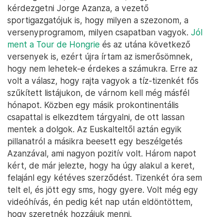
kérdezgetni Jorge Azanza, a vezető
sportigazgatójuk is, hogy milyen a szezonom, a
versenyprogramom, milyen csapatban vagyok.
Jól
ment a Tour de Hongrie
és az utána következő
versenyek is, ezért újra írtam az ismerősömnek,
hogy nem lehetek-e érdekes a számukra. Erre az
volt a válasz, hogy rajta vagyok a tíz-tizenkét fős
szűkített listájukon, de várnom kell még másfél
hónapot. Közben egy másik prokontinentális
csapattal is elkezdtem tárgyalni, de ott lassan
mentek a dolgok. Az Euskalteltől aztán egyik
pillanatról a másikra beesett egy beszélgetés
Azanzával, ami nagyon pozitív volt. Három napot
kért, de már jelezte, hogy ha úgy alakul a keret,
felajánl egy kétéves szerződést. Tizenkét óra sem
telt el, és jött egy sms, hogy gyere. Volt még egy
videóhívás, én pedig két nap után eldöntöttem,
hogy szeretnék hozzájuk menni.