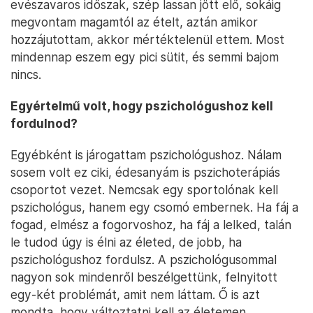
evészavaros időszak, szép lassan jött elő, sokáig
megvontam magamtól az ételt, aztán amikor
hozzájutottam, akkor mértéktelenül ettem. Most
mindennap eszem egy pici sütit, és semmi bajom
nincs.
Egyértelmű volt, hogy pszichológushoz kell
fordulnod?
Egyébként is járogattam pszichológushoz. Nálam
sosem volt ez ciki, édesanyám is pszichoterápiás
csoportot vezet. Nemcsak egy sportolónak kell
pszichológus, hanem egy csomó embernek. Ha fáj a
fogad, elmész a fogorvoshoz, ha fáj a lelked, talán
le tudod úgy is élni az életed, de jobb, ha
pszichológushoz fordulsz. A pszichológusommal
nagyon sok mindenről beszélgettünk, felnyitott
egy-két problémát, amit nem láttam. Ő is azt
mondta, hogy változtatni kell az életemen.