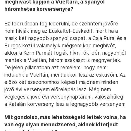
meghívást kapjon a Vueltára, a spanyol
háromhetes körversenyre?
Ez februárban fog kiderülni, de szerintem jövőre
nem hívják meg az Euskaltel–Euskadit, mert ha a
másik két nagyobb spanyol csapat, a Caja Rural és a
Burgos közül valamelyik mégsem kap meghívót,
akkor a Kern Parmát fogják hívni, ők idén nagyon jól
mentek a Vueltán, három szakaszt is megnyertek.
De jelen pillanatban azt remélem, hogy nem
indulunk a Vueltán, mert akkor lesz az esküvőm. Az
előző két szezonomhoz képest majdnem minden
jövő évi versenyem előrelépés lesz. Még nem
végleges a jövő évi versenynaptáram, valószínűleg
a Katalán körverseny lesz a legnagyobb versenyem.
Mit gondolsz, más lehetőségeid lettek volna, ha
van egy olyan menedzsered, akinek kiterjedt