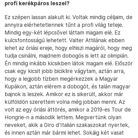
profi kerékpáros leszel?
Ez szépen lassan alakult ki. Voltak mindig céljaim, de
annyira elérhetetlennek tűnt a profi világ teteje.
Mindig egy-két lépcsővel láttam magam elé. Ez
kulcsfontosságú lehetett. Valter Attilának ebben
lehet az óriási ereje, hogy elhiszi magáról, hogy meg
tudja csinálni, majdnem dobogós is lett az olimpián.
Én mindig inkább kicsikben látok magam elé. Először
csak egy kicsit jobb biciklire vágytam, aztán arra,
hogy a legjobb tízben megérkezzek a Magyar
Kupákon, aztán elérem a dobogót, és talán magyar
bajnok is leszek. Amikor ez is sikerült, akkor már
külföldön szerettem volna még jobban menni. Az
volt az egy óriási áttörés, amikor a 2019-es Tour de
Hongrie-n a második lettem. Megvertünk olyan
neveket, akik a Giro d’Italián szakaszokat nyertek,
és innen aztán már bármi lehet. Sokáig két vasat