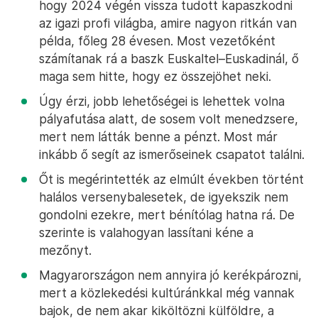
hogy 2024 végén vissza tudott kapaszkodni
az igazi profi világba, amire nagyon ritkán van
példa, főleg 28 évesen. Most vezetőként
számítanak rá a baszk Euskaltel–Euskadinál, ő
maga sem hitte, hogy ez összejöhet neki.
Úgy érzi, jobb lehetőségei is lehettek volna
pályafutása alatt, de sosem volt menedzsere,
mert nem látták benne a pénzt. Most már
inkább ő segít az ismerőseinek csapatot találni.
Őt is megérintették az elmúlt években történt
halálos versenybalesetek, de igyekszik nem
gondolni ezekre, mert bénítólag hatna rá. De
szerinte is valahogyan lassítani kéne a
mezőnyt.
Magyarországon nem annyira jó kerékpározni,
mert a közlekedési kultúránkkal még vannak
bajok, de nem akar kiköltözni külföldre, a