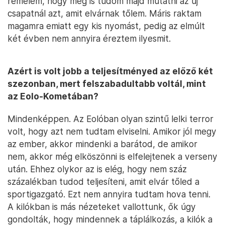
remélem, hogy meg is tudom majd mutatni az új
csapatnál azt, amit elvárnak tőlem. Máris raktam
magamra emiatt egy kis nyomást, pedig az elmúlt
két évben nem annyira éreztem ilyesmit.
Azért is volt jobb a teljesítményed az előző két
szezonban, mert felszabadultabb voltál, mint
az Eolo-Kometában?
Mindenképpen. Az Eolóban olyan szintű lelki terror
volt, hogy azt nem tudtam elviselni. Amikor jól megy
az ember, akkor mindenki a barátod, de amikor
nem, akkor még elköszönni is elfelejtenek a verseny
után. Ehhez olykor az is elég, hogy nem száz
százalékban tudod teljesíteni, amit elvár tőled a
sportigazgató. Ezt nem annyira tudtam hova tenni.
A kilókban is más nézeteket vallottunk, ők úgy
gondolták, hogy mindennek a táplálkozás, a kilók a