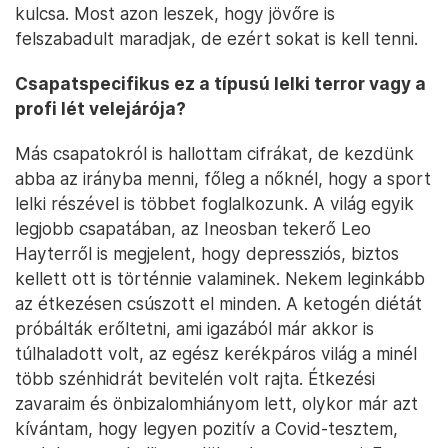
kulcsa. Most azon leszek, hogy jövőre is
felszabadult maradjak, de ezért sokat is kell tenni.
Csapatspecifikus ez a típusú lelki terror vagy a
profi lét velejárója?
Más csapatokról is hallottam cifrákat, de kezdünk
abba az irányba menni, főleg a nőknél, hogy a sport
lelki részével is többet foglalkozunk. A világ egyik
legjobb csapatában, az Ineosban tekerő Leo
Hayterről is megjelent, hogy depressziós, biztos
kellett ott is történnie valaminek. Nekem leginkább
az étkezésen csúszott el minden. A ketogén diétát
próbálták erőltetni, ami igazából már akkor is
túlhaladott volt, az egész kerékpáros világ a minél
több szénhidrát bevitelén volt rajta. Étkezési
zavaraim és önbizalomhiányom lett, olykor már azt
kívántam, hogy legyen pozitív a Covid-tesztem,