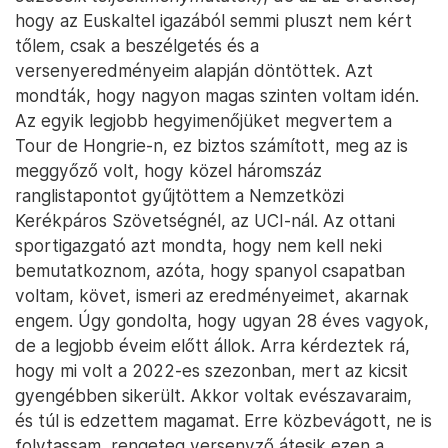
hogy az Euskaltel igazából semmi pluszt nem kért
tőlem, csak a beszélgetés és a
versenyeredményeim alapján döntöttek. Azt
mondták, hogy nagyon magas szinten voltam idén.
Az egyik legjobb hegyimenőjüket megvertem a
Tour de Hongrie-n, ez biztos számított, meg az is
meggyőző volt, hogy közel háromszáz
ranglistapontot gyűjtöttem a Nemzetközi
Kerékpáros Szövetségnél, az UCI-nál. Az ottani
sportigazgató azt mondta, hogy nem kell neki
bemutatkoznom, azóta, hogy spanyol csapatban
voltam, követ, ismeri az eredményeimet, akarnak
engem. Úgy gondolta, hogy ugyan 28 éves vagyok,
de a legjobb éveim előtt állok. Arra kérdeztek rá,
hogy mi volt a 2022-es szezonban, mert az kicsit
gyengébben sikerült. Akkor voltak evészavaraim,
és túl is edzettem magamat. Erre közbevágott, ne is
folytassam, rengeteg versenyző átesik ezen a