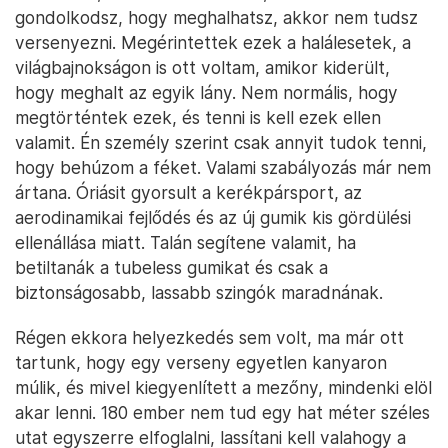
gondolkodsz, hogy meghalhatsz, akkor nem tudsz
versenyezni. Megérintettek ezek a halálesetek, a
világbajnokságon is ott voltam, amikor kiderült,
hogy meghalt az egyik lány. Nem normális, hogy
megtörténtek ezek, és tenni is kell ezek ellen
valamit. Én személy szerint csak annyit tudok tenni,
hogy behúzom a féket. Valami szabályozás már nem
ártana. Óriásit gyorsult a kerékpársport, az
aerodinamikai fejlődés és az új gumik kis gördülési
ellenállása miatt. Talán segítene valamit, ha
betiltanák a tubeless gumikat és csak a
biztonságosabb, lassabb szingók maradnának.
Régen ekkora helyezkedés sem volt, ma már ott
tartunk, hogy egy verseny egyetlen kanyaron
múlik, és mivel kiegyenlített a mezőny, mindenki elöl
akar lenni. 180 ember nem tud egy hat méter széles
utat egyszerre elfoglalni, lassítani kell valahogy a