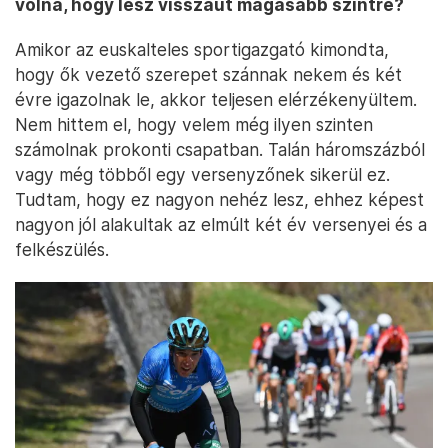
volna, hogy lesz visszaút magasabb szintre?
Amikor az euskalteles sportigazgató kimondta,
hogy ők vezető szerepet szánnak nekem és két
évre igazolnak le, akkor teljesen elérzékenyültem.
Nem hittem el, hogy velem még ilyen szinten
számolnak prokonti csapatban. Talán háromszázból
vagy még többől egy versenyzőnek sikerül ez.
Tudtam, hogy ez nagyon nehéz lesz, ehhez képest
nagyon jól alakultak az elmúlt két év versenyei és a
felkészülés.