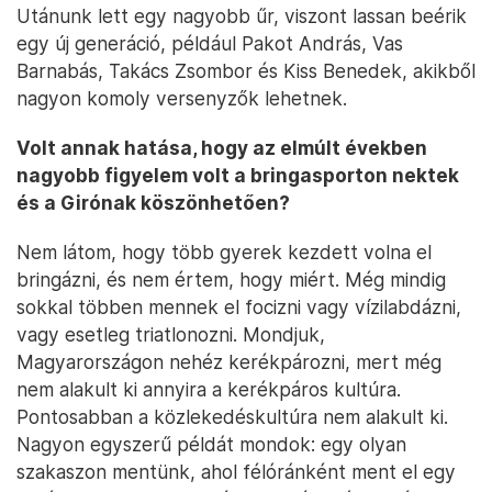
Utánunk lett egy nagyobb űr, viszont lassan beérik
egy új generáció, például Pakot András, Vas
Barnabás, Takács Zsombor és Kiss Benedek, akikből
nagyon komoly versenyzők lehetnek.
Volt annak hatása, hogy az elmúlt években
nagyobb figyelem volt a bringasporton nektek
és a Girónak köszönhetően?
Nem látom, hogy több gyerek kezdett volna el
bringázni, és nem értem, hogy miért. Még mindig
sokkal többen mennek el focizni vagy vízilabdázni,
vagy esetleg triatlonozni. Mondjuk,
Magyarországon nehéz kerékpározni, mert még
nem alakult ki annyira a kerékpáros kultúra.
Pontosabban a közlekedéskultúra nem alakult ki.
Nagyon egyszerű példát mondok: egy olyan
szakaszon mentünk, ahol félóránként ment el egy