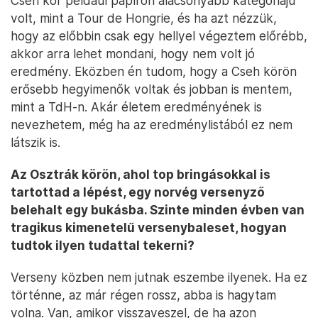
Cseh kör például papíron alacsonyabb kategóriájú
volt, mint a Tour de Hongrie, és ha azt nézzük,
hogy az előbbin csak egy hellyel végeztem előrébb,
akkor arra lehet mondani, hogy nem volt jó
eredmény. Eközben én tudom, hogy a Cseh körön
erősebb hegyimenők voltak és jobban is mentem,
mint a TdH-n. Akár életem eredményének is
nevezhetem, még ha az eredménylistából ez nem
látszik is.
Az Osztrák körön, ahol top bringásokkal is
tartottad a lépést, egy norvég versenyző
belehalt egy bukásba. Szinte minden évben van
tragikus kimenetelű versenybaleset, hogyan
tudtok ilyen tudattal tekerni?
Verseny közben nem jutnak eszembe ilyenek. Ha ez
történne, az már régen rossz, abba is hagytam
volna. Van, amikor visszaveszel, de ha azon