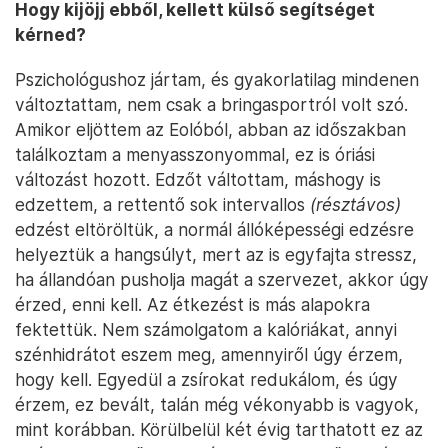
Hogy kijöjj ebből, kellett külső segítséget
kérned?
Pszichológushoz jártam, és gyakorlatilag mindenen
változtattam, nem csak a bringasportról volt szó.
Amikor eljöttem az Eolóból, abban az időszakban
találkoztam a menyasszonyommal, ez is óriási
változást hozott. Edzőt váltottam, máshogy is
edzettem, a rettentő sok intervallos
(résztávos)
edzést eltöröltük, a normál állóképességi edzésre
helyeztük a hangsúlyt, mert az is egyfajta stressz,
ha állandóan pusholja magát a szervezet, akkor úgy
érzed, enni kell. Az étkezést is más alapokra
fektettük. Nem számolgatom a kalóriákat, annyi
szénhidrátot eszem meg, amennyiről úgy érzem,
hogy kell. Egyedül a zsírokat redukálom, és úgy
érzem, ez bevált, talán még vékonyabb is vagyok,
mint korábban. Körülbelül két évig tarthatott ez az