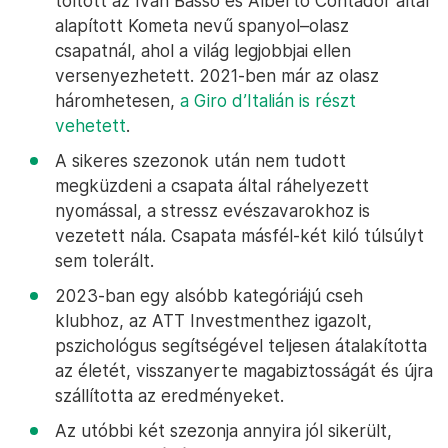
töltött az Ivan Basso és Alberto Contador által
alapított Kometa nevű spanyol–olasz
csapatnál, ahol a világ legjobbjai ellen
versenyezhetett. 2021-ben már az olasz
háromhetesen,
a Giro d’Italián is részt
vehetett
.
A sikeres szezonok után nem tudott
megküzdeni a csapata által ráhelyezett
nyomással, a stressz evészavarokhoz is
vezetett nála. Csapata másfél-két kiló túlsúlyt
sem tolerált.
2023-ban egy alsóbb kategóriájú cseh
klubhoz, az ATT Investmenthez igazolt,
pszichológus segítségével teljesen átalakította
az életét, visszanyerte magabiztosságát és újra
szállította az eredményeket.
Az utóbbi két szezonja annyira jól sikerült,