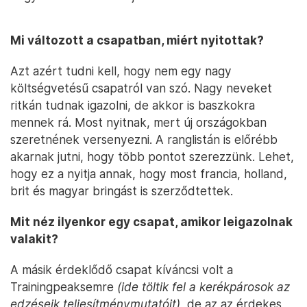
Mi változott a csapatban, miért nyitottak?
Azt azért tudni kell, hogy nem egy nagy
költségvetésű csapatról van szó. Nagy neveket
ritkán tudnak igazolni, de akkor is baszkokra
mennek rá. Most nyitnak, mert új országokban
szeretnének versenyezni. A ranglistán is előrébb
akarnak jutni, hogy több pontot szerezzünk. Lehet,
hogy ez a nyitja annak, hogy most francia, holland,
brit és magyar bringást is szerződtettek.
Mit néz ilyenkor egy csapat, amikor leigazolnak
valakit?
A másik érdeklődő csapat kíváncsi volt a
Trainingpeaksemre
(ide töltik fel a kerékpárosok az
edzéseik teljesítménymutatóit)
, de az az érdekes,