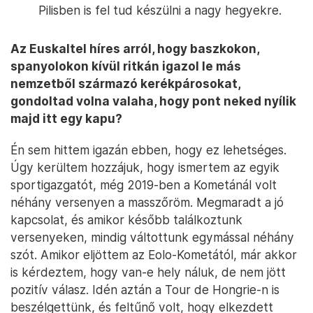
Pilisben is fel tud készülni a nagy hegyekre.
Az Euskaltel híres arról, hogy baszkokon,
spanyolokon kívül ritkán igazol le más
nemzetből származó kerékpárosokat,
gondoltad volna valaha, hogy pont neked nyílik
majd itt egy kapu?
Én sem hittem igazán ebben, hogy ez lehetséges.
Úgy kerültem hozzájuk, hogy ismertem az egyik
sportigazgatót, még 2019-ben a Kometánál volt
néhány versenyen a masszőröm. Megmaradt a jó
kapcsolat, és amikor később találkoztunk
versenyeken, mindig váltottunk egymással néhány
szót. Amikor eljöttem az Eolo-Kometától, már akkor
is kérdeztem, hogy van-e hely náluk, de nem jött
pozitív válasz. Idén aztán a Tour de Hongrie-n is
beszélgettünk, és feltűnő volt, hogy elkezdett