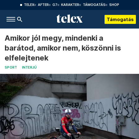
TELEX
AFTER
G7
KARAKTER
TÁMOGATÁS
SHOP
Támogatás
Amikor jól megy, mindenki a
barátod, amikor nem, köszönni is
elfelejtenek
SPORT
INTERJÚ