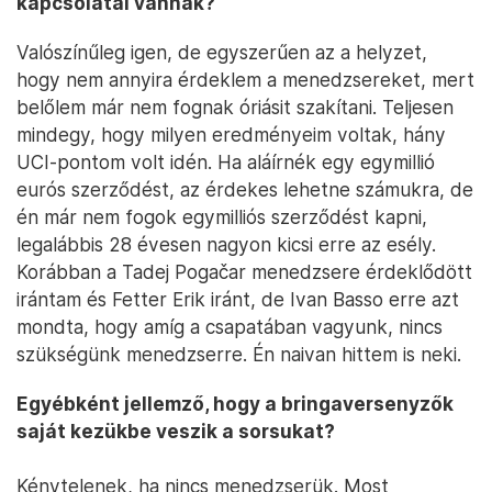
kapcsolatai vannak?
Valószínűleg igen, de egyszerűen az a helyzet,
hogy nem annyira érdeklem a menedzsereket, mert
belőlem már nem fognak óriásit szakítani. Teljesen
mindegy, hogy milyen eredményeim voltak, hány
UCI-pontom volt idén. Ha aláírnék egy egymillió
eurós szerződést, az érdekes lehetne számukra, de
én már nem fogok egymilliós szerződést kapni,
legalábbis 28 évesen nagyon kicsi erre az esély.
Korábban a Tadej Pogačar menedzsere érdeklődött
irántam és Fetter Erik iránt, de Ivan Basso erre azt
mondta, hogy amíg a csapatában vagyunk, nincs
szükségünk menedzserre. Én naivan hittem is neki.
Egyébként jellemző, hogy a bringaversenyzők
saját kezükbe veszik a sorsukat?
Kénytelenek, ha nincs menedzserük. Most