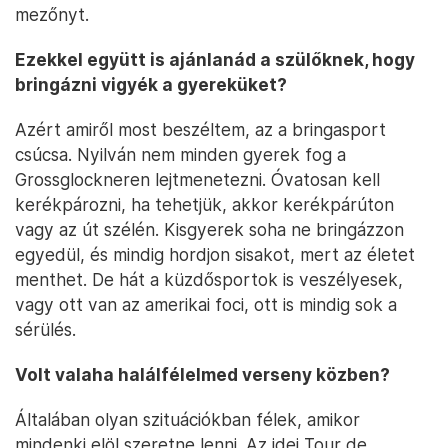
mezőnyt.
Ezekkel együtt is ajánlanád a szülőknek, hogy
bringázni vigyék a gyereküket?
Azért amiről most beszéltem, az a bringasport
csúcsa. Nyilván nem minden gyerek fog a
Grossglockneren lejtmenetezni. Óvatosan kell
kerékpározni, ha tehetjük, akkor kerékpárúton
vagy az út szélén. Kisgyerek soha ne bringázzon
egyedül, és mindig hordjon sisakot, mert az életet
menthet. De hát a küzdősportok is veszélyesek,
vagy ott van az amerikai foci, ott is mindig sok a
sérülés.
Volt valaha halálfélelmed verseny közben?
Általában olyan szituációkban félek, amikor
mindenki elöl szeretne lenni. Az idei Tour de