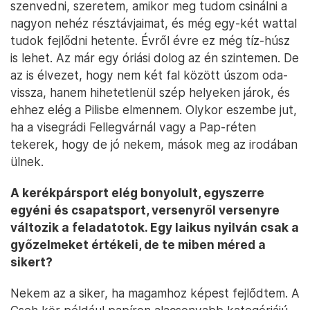
szenvedni, szeretem, amikor meg tudom csinálni a
nagyon nehéz résztávjaimat, és még egy-két wattal
tudok fejlődni hetente. Évről évre ez még tíz-húsz
is lehet. Az már egy óriási dolog az én szintemen. De
az is élvezet, hogy nem két fal között úszom oda-
vissza, hanem hihetetlenül szép helyeken járok, és
ehhez elég a Pilisbe elmennem. Olykor eszembe jut,
ha a visegrádi Fellegvárnál vagy a Pap-réten
tekerek, hogy de jó nekem, mások meg az irodában
ülnek.
A kerékpársport elég bonyolult, egyszerre
egyéni és csapatsport, versenyről versenyre
változik a feladatotok. Egy laikus nyilván csak a
győzelmeket értékeli, de te miben méred a
sikert?
Nekem az a siker, ha magamhoz képest fejlődtem. A