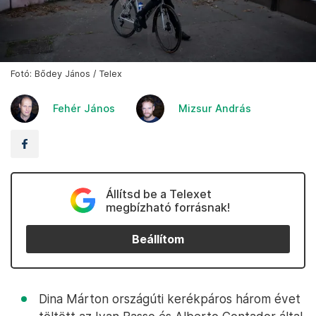
Fotó: Bődey János / Telex
Fehér János
Mizsur András
Állítsd be a Telexet
megbízható forrásnak!
Beállítom
Dina Márton országúti kerékpáros három évet