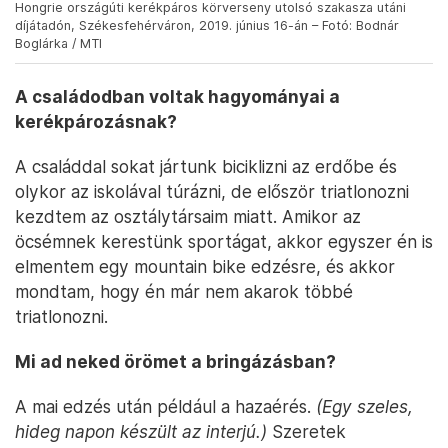
Hongrie országúti kerékpáros körverseny utolsó szakasza utáni
díjátadón, Székesfehérváron, 2019. június 16-án – Fotó: Bodnár
Boglárka / MTI
A családodban voltak hagyományai a
kerékpározásnak?
A családdal sokat jártunk biciklizni az erdőbe és
olykor az iskolával túrázni, de először triatlonozni
kezdtem az osztálytársaim miatt. Amikor az
öcsémnek kerestünk sportágat, akkor egyszer én is
elmentem egy mountain bike edzésre, és akkor
mondtam, hogy én már nem akarok többé
triatlonozni.
Mi ad neked örömet a bringázásban?
A mai edzés után például a hazaérés.
(Egy szeles,
hideg napon készült az interjú.)
Szeretek