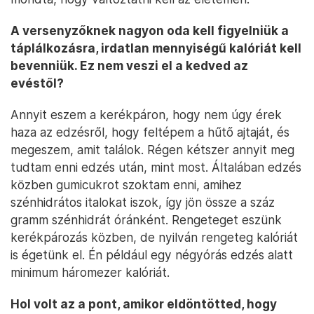
A versenyzőknek nagyon oda kell figyelniük a
táplálkozásra, irdatlan mennyiségű kalóriát kell
bevenniük. Ez nem veszi el a kedved az
evéstől?
Annyit eszem a kerékpáron, hogy nem úgy érek
haza az edzésről, hogy feltépem a hűtő ajtaját, és
megeszem, amit találok. Régen kétszer annyit meg
tudtam enni edzés után, mint most. Általában edzés
közben gumicukrot szoktam enni, amihez
szénhidrátos italokat iszok, így jön össze a száz
gramm szénhidrát óránként. Rengeteget eszünk
kerékpározás közben, de nyilván rengeteg kalóriát
is égetünk el. Én például egy négyórás edzés alatt
minimum háromezer kalóriát.
Hol volt az a pont, amikor eldöntötted, hogy