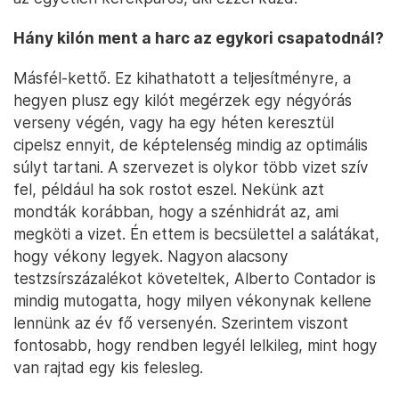
Hány kilón ment a harc az egykori csapatodnál?
Másfél-kettő. Ez kihathatott a teljesítményre, a
hegyen plusz egy kilót megérzek egy négyórás
verseny végén, vagy ha egy héten keresztül
cipelsz ennyit, de képtelenség mindig az optimális
súlyt tartani. A szervezet is olykor több vizet szív
fel, például ha sok rostot eszel. Nekünk azt
mondták korábban, hogy a szénhidrát az, ami
megköti a vizet. Én ettem is becsülettel a salátákat,
hogy vékony legyek. Nagyon alacsony
testzsírszázalékot követeltek, Alberto Contador is
mindig mutogatta, hogy milyen vékonynak kellene
lennünk az év fő versenyén. Szerintem viszont
fontosabb, hogy rendben legyél lelkileg, mint hogy
van rajtad egy kis felesleg.