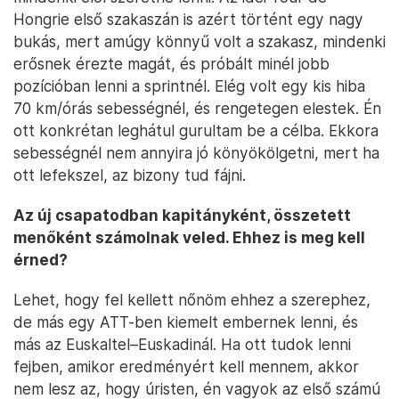
Hongrie első szakaszán is azért történt egy nagy
bukás, mert amúgy könnyű volt a szakasz, mindenki
erősnek érezte magát, és próbált minél jobb
pozícióban lenni a sprintnél. Elég volt egy kis hiba
70 km/órás sebességnél, és rengetegen elestek. Én
ott konkrétan leghátul gurultam be a célba. Ekkora
sebességnél nem annyira jó könyökölgetni, mert ha
ott lefekszel, az bizony tud fájni.
Az új csapatodban kapitányként, összetett
menőként számolnak veled. Ehhez is meg kell
érned?
Lehet, hogy fel kellett nőnöm ehhez a szerephez,
de más egy ATT-ben kiemelt embernek lenni, és
más az Euskaltel–Euskadinál. Ha ott tudok lenni
fejben, amikor eredményért kell mennem, akkor
nem lesz az, hogy úristen, én vagyok az első számú