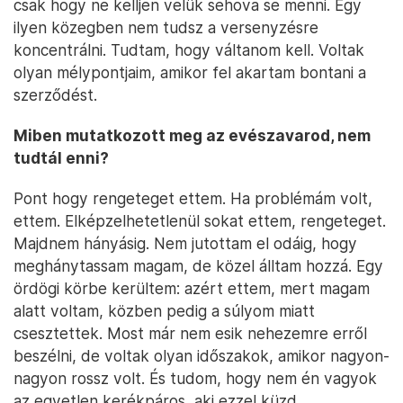
csak hogy ne kelljen velük sehova se menni. Egy
ilyen közegben nem tudsz a versenyzésre
koncentrálni. Tudtam, hogy váltanom kell. Voltak
olyan mélypontjaim, amikor fel akartam bontani a
szerződést.
Miben mutatkozott meg az evészavarod, nem
tudtál enni?
Pont hogy rengeteget ettem. Ha problémám volt,
ettem. Elképzelhetetlenül sokat ettem, rengeteget.
Majdnem hányásig. Nem jutottam el odáig, hogy
meghánytassam magam, de közel álltam hozzá. Egy
ördögi körbe kerültem: azért ettem, mert magam
alatt voltam, közben pedig a súlyom miatt
csesztettek. Most már nem esik nehezemre erről
beszélni, de voltak olyan időszakok, amikor nagyon-
nagyon rossz volt. És tudom, hogy nem én vagyok
az egyetlen kerékpáros, aki ezzel küzd.