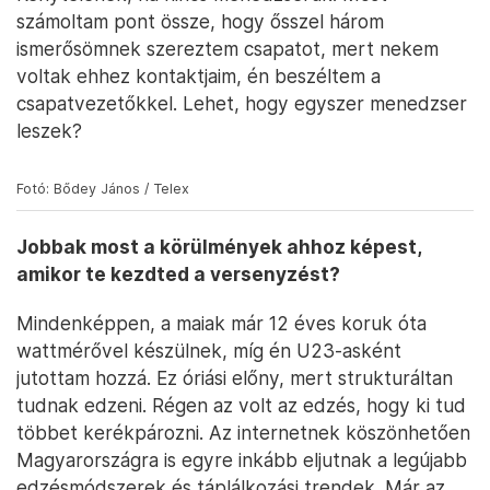
számoltam pont össze, hogy ősszel három
ismerősömnek szereztem csapatot, mert nekem
voltak ehhez kontaktjaim, én beszéltem a
csapatvezetőkkel. Lehet, hogy egyszer menedzser
leszek?
Fotó: Bődey János / Telex
Jobbak most a körülmények ahhoz képest,
amikor te kezdted a versenyzést?
Mindenképpen, a maiak már 12 éves koruk óta
wattmérővel készülnek, míg én U23-asként
jutottam hozzá. Ez óriási előny, mert strukturáltan
tudnak edzeni. Régen az volt az edzés, hogy ki tud
többet kerékpározni. Az internetnek köszönhetően
Magyarországra is egyre inkább eljutnak a legújabb
edzésmódszerek és táplálkozási trendek. Már az