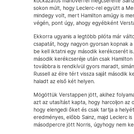
kockázatos manőverrel megcserélte Sainz 
sokon múlt, hogy Leclerc-rel együtt a Mer
mindegy volt, mert Hamilton amúgy is men
végén, pont úgy, ahogy egyébként Versta
Ekkorra ugyanis a legtöbb pilóta már vál
csapatát, hogy nagyon gyorsan kopnak 
be kell iktatni egy második kerékcserét i
második kerékcseréje után csak Hamilton 
továbbra is rendkívül gyors maradt, simá
Russell az élre tért vissza saját második
haladt az első két helyen.
Mögöttük Verstappen jött, akihez folyama
azt az utasítást kapta, hogy harcoljon az 
hogy elengedi őket és csak tartja a helyét 
eredményes, előbb Sainz, majd Leclerc is
másodpercre jött Norris, úgyhogy nem kel