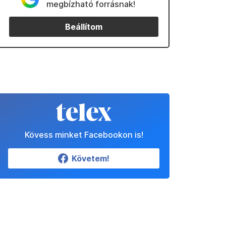
megbízható forrásnak!
Beállítom
Kövess minket Facebookon is!
Követem!