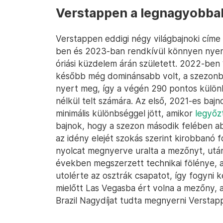
Verstappen a legnagyobba
Verstappen eddigi négy világbajnoki címe
ben és 2023-ban rendkívül könnyen nyert,
óriási küzdelem árán született. 2022-ben
később még dominánsabb volt, a szezonb
nyert meg, így a végén 290 pontos külön
nélkül telt számára. Az első, 2021-es bajn
minimális különbséggel jött, amikor
legyőz
bajnok, hogy a szezon második felében abb
az idény elejét szokás szerint kirobbanó 
nyolcat megnyerve uralta a mezőnyt, utána
években megszerzett technikai fölénye, a
utolérte az osztrák csapatot, így fogyni
mielőtt Las Vegasba ért volna a mezőny, 
Brazil Nagydíjat tudta megnyerni Verstap