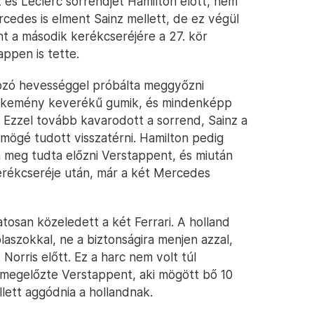
és Leclerc sorrendjét Hamilton előtt, nem
cedes is elment Sainz mellett, de ez végül
t a második kerékcseréjére a 27. kör
ppen is tette.
tozó hevességgel próbálta meggyőzni
a kemény keverékű gumik, és mindenképp
s. Ezzel tovább kavarodott a sorrend, Sainz a
mögé tudott visszatérni. Hamilton pedig
n meg tudta előzni Verstappent, és miután
 kerékcseréje után, már a két Mercedes
tosan közeledett a két Ferrari. A holland
olaszokkal, ne a biztonságira menjen azzal,
Norris előtt. Ez a harc nem volt túl
 megelőzte Verstappent, aki mögött bő 10
lett aggódnia a hollandnak.