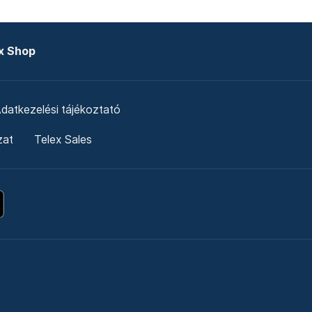
x Shop
datkezelési tájékoztató
zat
Telex Sales