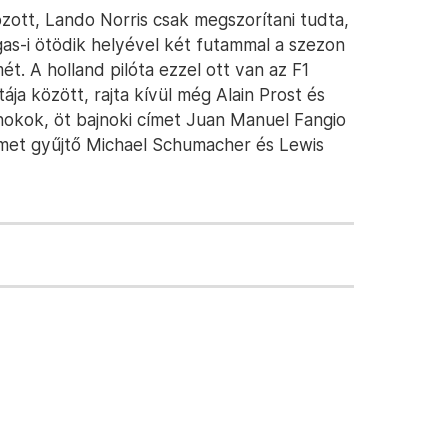
zott, Lando Norris csak megszorítani tudta,
as-i ötödik helyével két futammal a szezon
t. A holland pilóta ezzel ott van az F1
a között, rajta kívül még Alain Prost és
jnokok, öt bajnoki címet Juan Manuel Fangio
ímet gyűjtő Michael Schumacher és Lewis