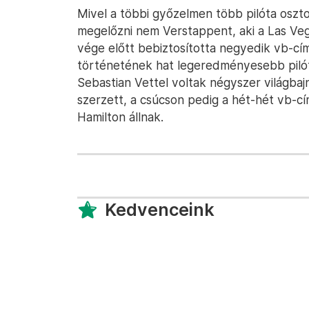
Mivel a többi győzelmen több pilóta oszto
megelőzni nem Verstappent, aki a Las Veg
vége előtt bebiztosította negyedik vb-címé
történetének hat legeredményesebb pilótáj
Sebastian Vettel voltak négyszer világba
szerzett, a csúcson pedig a hét-hét vb-c
Hamilton állnak.
Kedvenceink