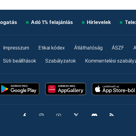
ogatás
Adó 1% felajánlás
Hírlevelek
Tele
Impresszum
Etikai kódex
Átláthatóság
ÁSZF
A
Süti beállítások
Szabályzatok
Kommentelési szabály