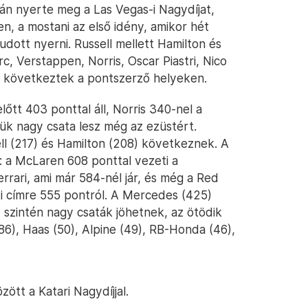
án nyerte meg a Las Vegas-i Nagydíjat,
en, a mostani az első idény, amikor hét
udott nyerni. Russell mellett Hamilton és
rc, Verstappen, Norris, Oscar Piastri, Nico
 következtek a pontszerző helyeken.
tt 403 ponttal áll, Norris 340-nel a
ük nagy csata lesz még az ezüstért.
ell (217) és Hamilton (208) következnek. A
 a McLaren 608 ponttal vezeti a
rrari, ami már 584-nél jár, és még a Red
ki címre 555 pontról. A Mercedes (425)
 szintén nagy csaták jöhetnek, az ötödik
86), Haas (50), Alpine (49), RB-Honda (46),
ött a Katari Nagydíjjal.