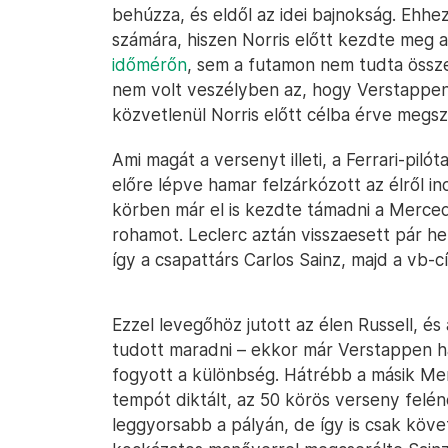
behúzza, és eldől az idei bajnokság. Ehhez
számára, hiszen Norris előtt kezdte meg
időmérőn
, sem a futamon nem tudta össze
nem volt veszélyben az, hogy Verstappe
közvetlenül Norris előtt célba érve megsz
Ami magát a versenyt illeti, a Ferrari-pilóta
előre lépve hamar felzárkózott az élről in
körben már el is kezdte támadni a Mercedes
rohamot. Leclerc aztán visszaesett pár hel
így a csapattárs Carlos Sainz, majd a vb-
Ezzel levegőhöz jutott az élen Russell, és
tudott maradni – ekkor már Verstappen h
fogyott a különbség. Hátrébb a másik Mer
tempót diktált, az 50 körös verseny felén
leggyorsabb a pályán, de így is csak követ