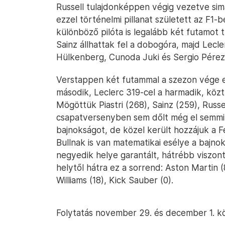
Russell tulajdonképpen végig vezetve sim
ezzel történelmi pillanat született az F1-b
különböző pilóta is legalább két futamot t
Sainz állhattak fel a dobogóra, majd Lecle
Hülkenberg, Cunoda Juki és Sergio Pérez
Verstappen két futammal a szezon vége elő
második, Leclerc 319-cel a harmadik, közt
Mögöttük Piastri (268), Sainz (259), Russ
csapatversenyben sem dőlt még el semmi:
bajnokságot, de közel került hozzájuk a Fe
Bullnak is van matematikai esélye a bajno
negyedik helye garantált, hátrébb viszont
helytől hátra ez a sorrend: Aston Martin (
Williams (18), Kick Sauber (0).
Folytatás november 29. és december 1. köz