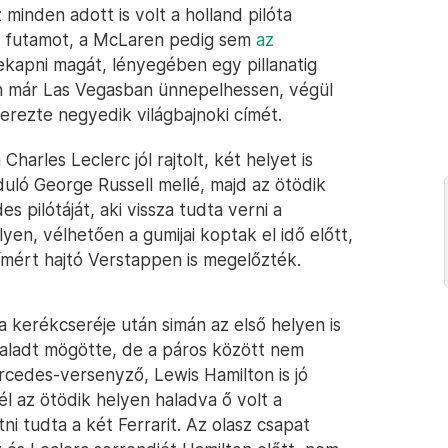
 minden adott is volt a holland pilóta
 a futamot, a McLaren pedig sem
az
kapni magát, lényegében egy pillanatig
n már Las Vegasban ünnepelhessen, végül
erezte negyedik világbajnoki címét.
 Charles Leclerc jól rajtolt, két helyet is
duló George Russell mellé, majd az ötödik
 pilótáját, aki vissza tudta verni a
yen, vélhetően a gumijai koptak el idő előtt,
címért hajtó Verstappen is megelőzték.
 a kerékcseréje után simán az első helyen is
aladt mögötte, de a páros között nem
cedes-versenyző, Lewis Hamilton is jó
él az ötödik helyen haladva ő volt a
ni tudta a két Ferrarit. Az olasz csapat