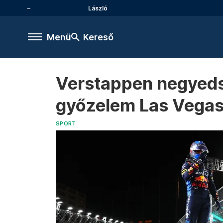
László
Menü
Kereső
Verstappen negyeds
győzelem Las Vega
SPORT