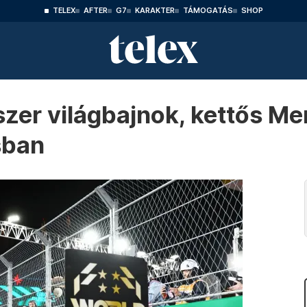
TELEX
AFTER
G7
KARAKTER
TÁMOGATÁS
SHOP
zer világbajnok, kettős Me
sban