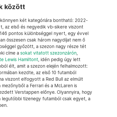
k között
 könnyen két kategóriára bontható: 2022-
 az első és negyedik vb-sikere viszont
 146 pontos különbséggel nyert, egy évvel
an összesen csak három nagydíjat nem ő
bséggel győzött, a szezon nagy része tét
oki címe a
sokat vitatott szezonzárón
,
te Lewis Hamiltont
, idén pedig úgy lett
ól élt, amit a szezon elején felhalmozott:
formában kezdte, az első 10 futamból
 viszont elfogyott a Red Bull az elmúlt
 mezőnyből a Ferrari és a McLaren is
 kezdett Verstappen előnye. Olyannyira, hogy
a legutóbbi tizenegy futamból csak egyet, a
pen.