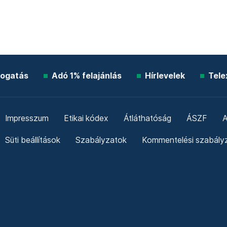
ogatás
Adó 1% felajánlás
Hírlevelek
Tele
Impresszum
Etikai kódex
Átláthatóság
ÁSZF
A
Süti beállítások
Szabályzatok
Kommentelési szabály