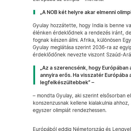
„A NOB két helyre akar elmenni olimpi
Gyulay hozzátette, hogy India is benne 
élénken érdeklődnek a rendezés iránt, d
fognak készen állni. Afrika, különösen Eg
Gyulay meglátása szerint 2036-ra az egy
érdeklődőnek nevezte viszont Szaúd-Arábi
„Az a szerencsénk, hogy Európában a
annyira erős. Ha visszatér Európába 
legfelkészültebbek” –
– mondta Gyulay, aki szerint elsősorban el
konszenzusnak kellene kialakulnia ahhoz,
egyszer olimpiát rendezhessen.
Európából eddig Németország és Lengyelo