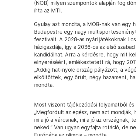
(NOB) milyen szempontok alapján fog dönt
írta az MTI.
Gyulay azt mondta, a MOB-nak van egy ho
Budapestre egy nagy multisporteseményt, o
fesztivált. A 2028-as nyári játékoknak Lo
házigazdája, így a 2036-os az első szabad
kandidálhat. Arra a kérdésre, hogy mit kel
elnyeréséért, emlékeztetett rá, hogy 2017
„Addig hat-nyolc ország pályázott, a vé
elköltöttek, egy örült, négy hazament, ha
mondta.
Most viszont tájékozódási folyamatból és cé
„Megfordult az egész, nem azt mondják, h
mi a jó a városnak, mi a jó az országnak, te
neked.” Van ugyan egyfajta rotáció, de n
Európába az olimpia – mondta.