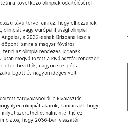
etni a következő olimpiák odaítéléséről –
sszú távú terve, ami az, hogy elhozzanak
limpiát vagy európai ifjúsági olimpiai
s Angeles, a 2032-esnek Brisbane lesz a
 időpont, amire a magyar főváros
l tenni az olimpia rendezési jogának
 után megváltozott a kiválasztási rendszer.
gén öten beadták, nagyon sok pénzt
zakullogott és nagyon ideges volt” –
lzott tárgyalásból áll a kiválasztás.
ogy ilyen olimpiát akarok, hanem azt, hogy
 milyet szeretnél csinálni, miért jó ez
em biztos, hogy 2036-ban visszatér