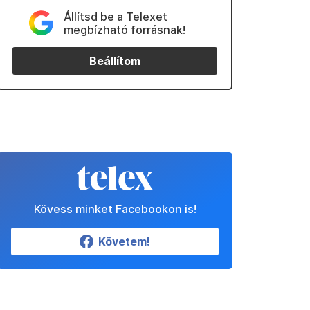
Állítsd be a Telexet
megbízható forrásnak!
Beállítom
Kövess minket Facebookon is!
Követem!