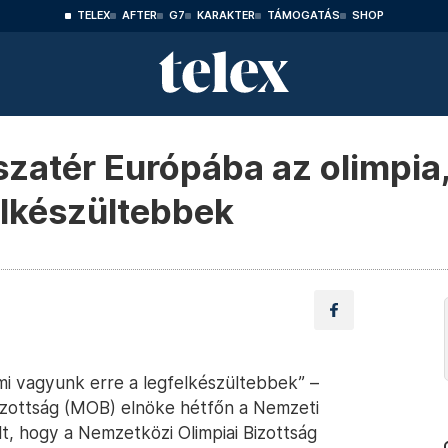
TELEX
AFTER
G7
KARAKTER
TÁMOGATÁS
SHOP
szatér Európába az olimpia
elkészültebbek
mi vagyunk erre a legfelkészültebbek” –
izottság (MOB) elnöke hétfőn a Nemzeti
lt, hogy a Nemzetközi Olimpiai Bizottság