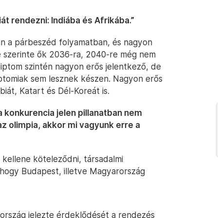
át rendezni: Indiába és Afrikába.”
van a párbeszéd folyamatban, és nagyon
e szerinte ők 2036-ra, 2040-re még nem
yiptom szintén nagyon erős jelentkező, de
iptomiak sem lesznek készen. Nagyon erős
át, Katart és Dél-Koreát is.
 konkurencia jelen pillanatban nem
az olimpia, akkor mi vagyunk erre a
 kellene köteleződni, társadalmi
 hogy Budapest, illetve Magyarország
rszág jelezte érdeklődését a rendezés