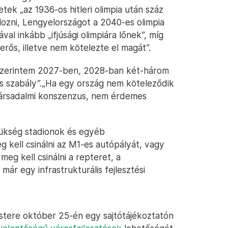
tek „az 1936-os hitleri olimpia után száz
lozni, Lengyelországot a 2040-es olimpia
al inkább „ifjúsági olimpiára lőnek”, míg
rős, illetve nem kötelezte el magát”.
. Szerintem 2027-ben, 2028-ban két-három
cs szabály”.„Ha egy ország nem köteleződik
s társadalmi konszenzus, nem érdemes
ükség stadionok és egyéb
 kell csinálni az M1-es autópályát, vagy
eg kell csinálni a repteret, a
ár egy infrastrukturális fejlesztési
tere október 25-én egy sajtótájékoztatón