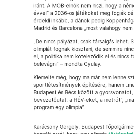
iránt. A MOB-elnök nem hiszi, hogy a néme
évvel” a 2036-os játékokat meg fogják cé
érdekli inkább, a dánok pedig Koppenhágáv
Madrid és Barcelona „most valahogy nem e
„De nincs pályázat, csak társalgás lehet
olimpiát fognak kiosztani, de semmire nin
el, a politika nem köteleződik el és ninc
belevágni” – mondta Gyulay.
Kiemelte még, hogy ma már nem lenne sz
sportlétesítmények építésére, hanem „meg
Budapest és Bécs között a gyorsvonatot, m
bevezetőutat, a HÉV-eket, a metrót”, „ma m
program egy olimpia”.
Karácsony Gergely, Budapest főpolgármes