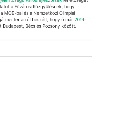
 jelentőségű városfejlesztések
lehetőségét
aslatot a Fővárosi Közgyűlésnek, hogy
i a MOB-bal és a Nemzetközi Olimpiai
gármester arról beszélt, hogy ő már
2019-
t Budapest, Bécs és Pozsony között.