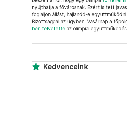
beszélt arról, hogy egy olimpia
történelmi
nyújthatja a fővárosnak. Ezért is tett jav
foglaljon állást, hajlandó-e együttműködn
Bizottsággal az ügyben. Vasárnap a főpol
ben felvetette
az olimpiai együttműködés
Kedvenceink