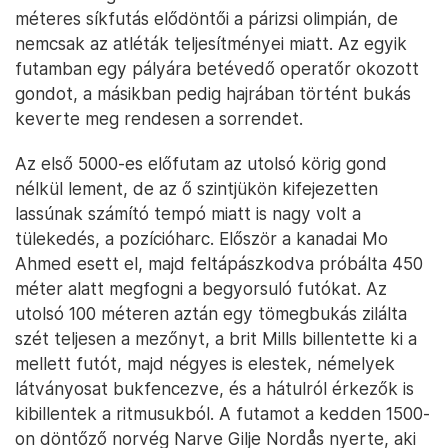
méteres síkfutás elődöntői a párizsi olimpián, de
nemcsak az atléták teljesítményei miatt. Az egyik
futamban egy pályára betévedő operatőr okozott
gondot, a másikban pedig hajrában történt bukás
keverte meg rendesen a sorrendet.
Az első 5000-es előfutam az utolsó körig gond
nélkül lement, de az ő szintjükön kifejezetten
lassúnak számító tempó miatt is nagy volt a
tülekedés, a pozícióharc. Először a kanadai Mo
Ahmed esett el, majd feltápászkodva próbálta 450
méter alatt megfogni a begyorsuló futókat. Az
utolsó 100 méteren aztán egy tömegbukás zilálta
szét teljesen a mezőnyt, a brit Mills billentette ki a
mellett futót, majd négyes is elestek, némelyek
látványosat bukfencezve, és a hátulról érkezők is
kibillentek a ritmusukból. A futamot a kedden 1500-
on döntőző norvég Narve Gilje Nordås nyerte, aki