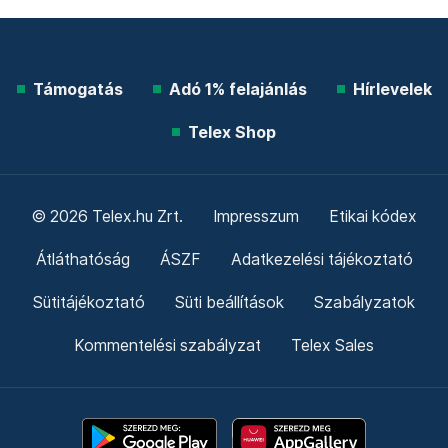
Támogatás
Adó 1% felajánlás
Hírlevelek
Telex Shop
© 2026 Telex.hu Zrt.
Impresszum
Etikai kódex
Átláthatóság
ÁSZF
Adatkezelési tájékoztató
Sütitájékoztató
Süti beállítások
Szabályzatok
Kommentelési szabályzat
Telex Sales