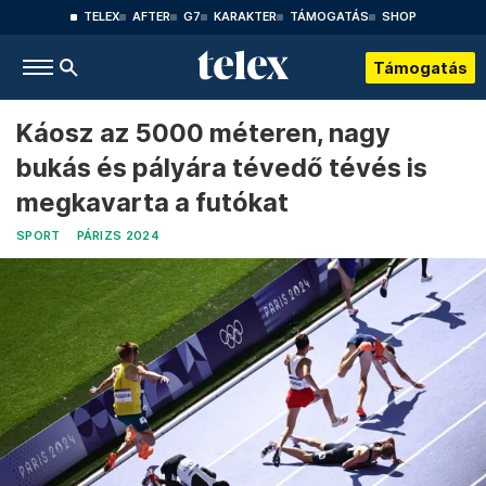
TELEX
AFTER
G7
KARAKTER
TÁMOGATÁS
SHOP
Támogatás
Káosz az 5000 méteren, nagy
bukás és pályára tévedő tévés is
megkavarta a futókat
SPORT
PÁRIZS 2024