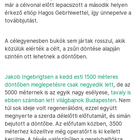
már a célvonal előtt lepacsizott a második helyen
érkező etióp Hagos Gebrhiwettel, így ünnepelve a
továbbjutást.
A célegyenesben bukók sem jártak rosszul, akik
közülük elérték a célt, a zsűri döntése alapján
szintén ott lehetnek a döntőben.
Jakob Ingebrigtsen a kedd esti 1500 méteres
döntőben meglepetésre csak negyedik lett
, de az
5000 méternek is az egyik nagy esélyese,
tavaly is
ebben számban lett világbajnok Budapesten
. Nem
túl sok ideje volt regenerálódni, ezzel együtt
megnyerte a szerda délelőtti előfutamát, és simán
bejutott a döntőbe. Az előfutam közben, 3500
méterhez közelítve még operatőrt is ki kellett
kerülnie. A tévés valószínűleg a gerelyhajítókra