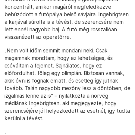
koncentrált, amikor magáról megfeledkezve
behúzódott a futópálya belső sávjaira. Ingebrigtsen
a karjával súrolta is a tévést, de szerencsére nem
lett ennél nagyobb baj. A futó még rosszallóan
visszanézett az operatőrre.
„Nem volt időm semmit mondani neki. Csak
magamnak mondtam, hogy ez lehetséges, és
csóváltam a fejemet. Sajnálatos, hogy ez
előfordulhat, főleg egy olimpián. Biztosan vannak,
akik óvni is fognak emiatt, és esetleg így jutnak
tovább. Talán nagyobb mezőny lesz a döntőben, de
izgalmas lenne az is” – nyilatkozta a norvég
médiának Ingebrigtsen, aki megjegyezte, hogy
szerencséjére jól helyezkedett az esetnél, így tudta
kerülni a tévést.
.