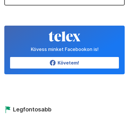
Kövess minket Facebookon is!
Követem!
Legfontosabb