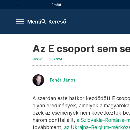
Emőd
Menü
Kereső
Az E csoport sem se
SPORT
EB 2024
Fehér János
A szerdán este hatkor kezdődött E csopo
olyan eredmények, amelyek a magyarokat 
ezek az események nem következtek be. 
három ponttal állt,
a Szlovákia–Románia-me
továbbment,
az Ukrajna
–
Belgium-mérkőzé