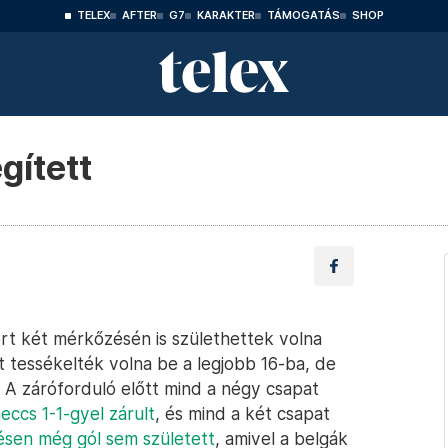
TELEX
AFTER
G7
KARAKTER
TÁMOGATÁS
SHOP
gített
rt két mérkőzésén is születhettek volna
tessékelték volna be a legjobb 16-ba, de
A záróforduló előtt mind a négy csapat
ccs 1-1-gyel zárult
, és mind a két csapat
sen még gól sem született
, amivel a belgák