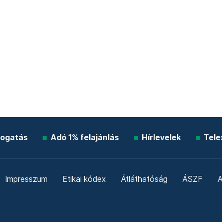
ogatás
Adó 1% felajánlás
Hírlevelek
Tele
Impresszum
Etikai kódex
Átláthatóság
ÁSZF
A
Süti beállítások
Szabályzatok
Kommentelési szabály