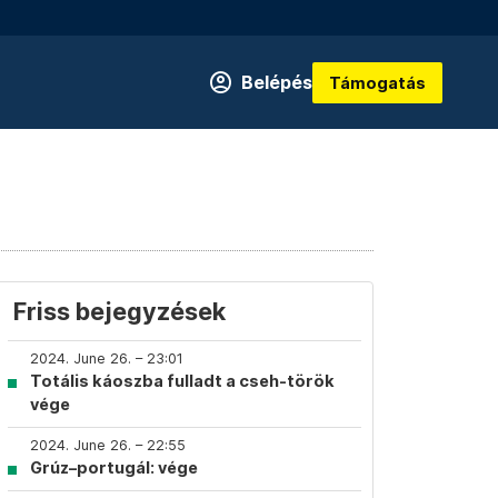
Belépés
Támogatás
Friss bejegyzések
2024. June 26. – 23:01
Totális káoszba fulladt a cseh-török
vége
2024. June 26. – 22:55
Grúz–portugál: vége