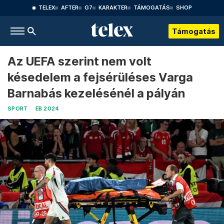
TELEX
AFTER
G7
KARAKTER
TÁMOGATÁS
SHOP
Támogatás
Az UEFA szerint nem volt
késedelem a fejsérüléses Varga
Barnabás kezelésénél a pályán
SPORT
EB 2024