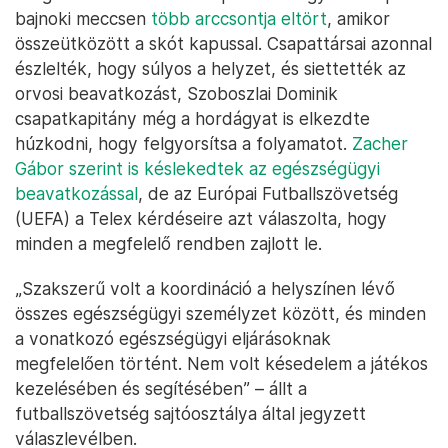
bajnoki meccsen
több arccsontja eltört
, amikor
összeütközött a skót kapussal. Csapattársai azonnal
észlelték, hogy súlyos a helyzet, és siettették az
orvosi beavatkozást, Szoboszlai Dominik
csapatkapitány még a hordágyat is elkezdte
húzkodni, hogy felgyorsítsa a folyamatot.
Zacher
Gábor szerint is késlekedtek az egészségügyi
beavatkozással
, de az Európai Futballszövetség
(UEFA) a Telex kérdéseire azt válaszolta, hogy
minden a megfelelő rendben zajlott le.
„Szakszerű volt a koordináció a helyszínen lévő
összes egészségügyi személyzet között, és minden
a vonatkozó egészségügyi eljárásoknak
megfelelően történt. Nem volt késedelem a játékos
kezelésében és segítésében” – állt a
futballszövetség sajtóosztálya által jegyzett
válaszlevélben.