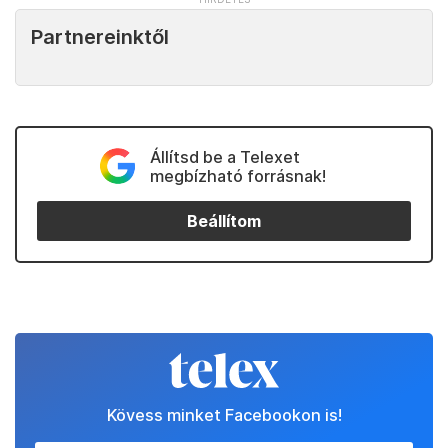
Partnereinktől
Állítsd be a Telexet
megbízható forrásnak!
Beállítom
Kövess minket Facebookon is!