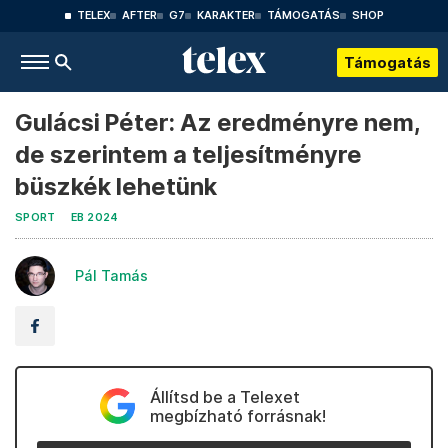
TELEX
AFTER
G7
KARAKTER
TÁMOGATÁS
SHOP
Támogatás
Gulácsi Péter: Az eredményre nem,
de szerintem a teljesítményre
büszkék lehetünk
SPORT
EB 2024
Pál Tamás
Állítsd be a Telexet
megbízható forrásnak!