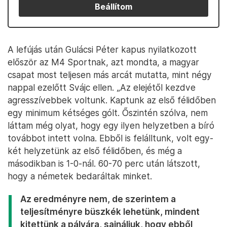
Beállítom
A lefújás után Gulácsi Péter kapus nyilatkozott
először az M4 Sportnak, azt mondta, a magyar
csapat most teljesen más arcát mutatta, mint négy
nappal ezelőtt Svájc ellen. „Az elejétől kezdve
agresszívebbek voltunk. Kaptunk az első félidőben
egy minimum kétséges gólt. Őszintén szólva, nem
láttam még olyat, hogy egy ilyen helyzetben a bíró
továbbot intett volna. Ebből is felálltunk, volt egy-
két helyzetünk az első félidőben, és még a
másodikban is 1-0-nál. 60-70 perc után látszott,
hogy a németek bedaráltak minket.
Az eredményre nem, de szerintem a
teljesítményre büszkék lehetünk, mindent
kitettünk a pályára, sajnáljuk, hogy ebből