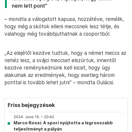
nem lett pont”
– mondta a válogatott kapusa, hozzátéve, remélik,
hogy még a skótok elleni meccsnek lesz tétje, és
valahogy még továbbjuthatnak a csoportból.
„Az elejétől kezdve tudtuk, hogy a német meccs az
nehéz lesz, a svájci meccset elszúrtuk, innentől
kezdve reménykednünk kell kicsit, hogy úgy
alakulnak az eredmények, hogy esetleg három
ponttal is tovább lehet jutni” – mondta Gulácsi.
Friss bejegyzések
2024. June 19. – 20:42
Marco Rossi: A spori nyújtotta a legrosszabb
teljesítményt a pályán