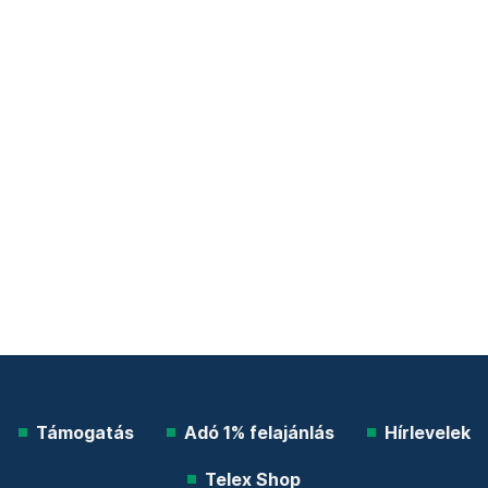
Támogatás
Adó 1% felajánlás
Hírlevelek
Telex Shop