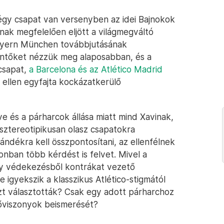
gy csapat van versenyben az idei Bajnokok
nak megfelelően eljött a világmegváltó
Bayern München továbbjutásának
öntőket nézzük meg alaposabban, és a
csapat,
a Barcelona és az Atlético Madrid
 ellen egyfajta kockázatkerülő
e és a párharcok állása miatt mind Xavinak,
sztereotipikusan olasz csapatokra
ándékra kell összpontosítani, az ellenfélnek
ban több kérdést is felvet. Mivel a
ély védekezésből kontrákat vezető
 igyekszik a klasszikus Atlético-stigmától
ezt választották? Csak egy adott párharchoz
rőviszonyok beismerését?