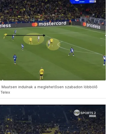
 és Maatsen indulnak a meglehetősen szabadon löbbölő
 Telex