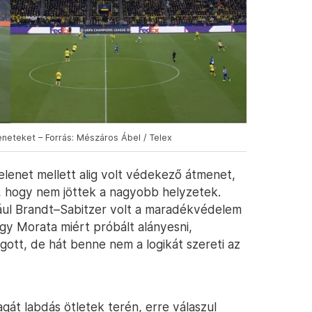
eneteket – Forrás: Mészáros Ábel / Telex
elenet mellett alig volt védekező átmenet,
t, hogy nem jöttek a nagyobb helyzetek.
ául Brandt–Sabitzer volt a maradékvédelem
gy Morata miért próbált alányesni,
gott, de hát benne nem a logikát szereti az
gát labdás ötletek terén, erre válaszul