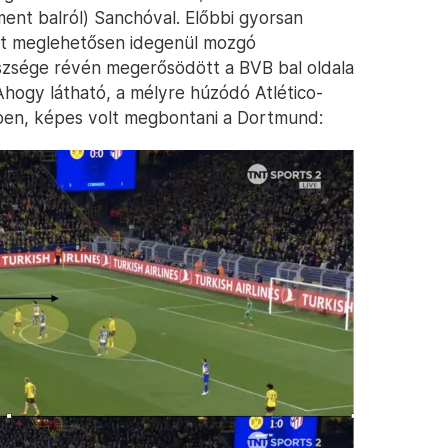
ent balról) Sanchóval. Előbbi gyorsan
nt meglehetősen idegenül mozgó
észsége révén megerősödött a BVB bal oldala
Ahogy látható, a mélyre húzódó Atlético-
tben, képes volt megbontani a Dortmund: