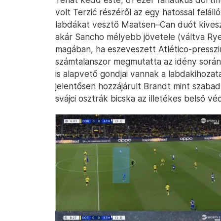
volt Terzić részéről az egy hatossal felál
labdákat vesztő Maatsen–Can duót kivesz
akár Sancho mélyebb jövetele (váltva Ryer
magában, ha eszeveszett Atlético-presszi
számtalanszor megmutatta az idény során,
is alapvető gondjai vannak a labdakihozata
jelentősen hozzájárult Brandt mint szabad 
svájci
osztrák bicska az illetékes belső véd