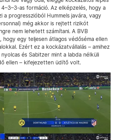
ló 4–3–3-as formáció. Az elképzelés, hogy a
i a progresszióból Hummels javára, vagy
sonnal) még akkor is rejtett rizikót
ngre nem lehetett számítani. A BVB
 hogy egy teljesen átlagos védőséma ellen
lokkal. Ezért ez a kockázatvállalás – amihez
nyolcas és Sabitzer mint a labda nélküli
ő ellen – kifejezetten üdítő volt.