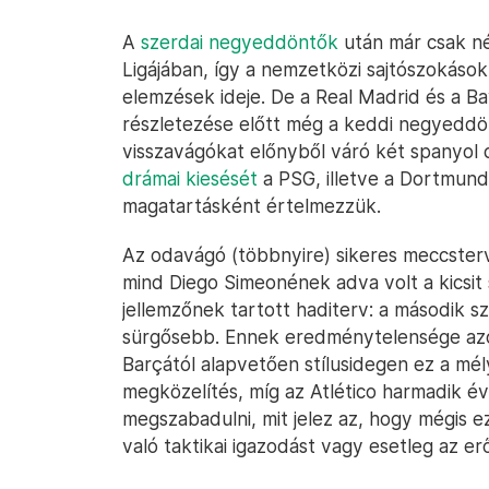
A
szerdai negyeddöntők
után már csak né
Ligájában, így a nemzetközi sajtószokások
elemzések ideje. De a Real Madrid és a 
részletezése előtt még a keddi negyedd
visszavágókat előnyből váró két spanyol 
drámai kiesését
a PSG, illetve a Dortmund
magatartásként értelmezzük.
Az odavágó (többnyire) sikeres meccsterv
mind Diego Simeonének adva volt a kicsit 
jellemzőnek tartott haditerv: a második sz
sürgősebb. Ennek eredménytelensége azon
Barçától alapvetően stílusidegen ez a m
megközelítés, míg az Atlético harmadik éve
megszabadulni, mit jelez az, hogy mégis 
való taktikai igazodást vagy esetleg az e