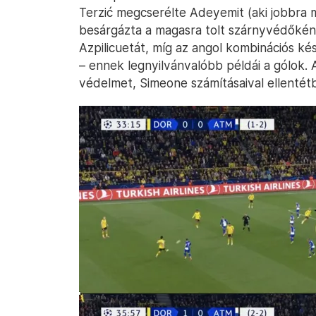
Terzić megcserélte Adeyemit (aki jobbra m
besárgázta a magasra tolt szárnyvédőké
Azpilicuetát, míg az angol kombinációs k
– ennek legnyilvánvalóbb példái a gólok. 
védelmet, Simeone számításaival ellenté