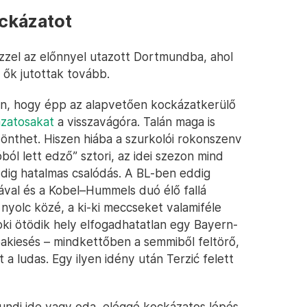
ockázatot
ezzel az előnnyel utazott Dortmundba, ahol
 ők jutottak tovább.
an, hogy épp az alapvetően kockázatkerülő
ázatosakat
a visszavágóra. Talán maga is
 dönthet. Hiszen hiába a szurkolói rokonszenv
l lett edző” sztori, az idei szezon mind
ig hatalmas csalódás. A BL-ben eddig
ával és a Kobel–Hummels duó élő fallá
 nyolc közé, a ki-ki meccseket valamiféle
ki ötödik hely elfogadhatatlan egy Bayern-
pakiesés – mindkettőben a semmiből feltörő,
a ludas. Egy ilyen idény után Terzić felett
undi ide vagy oda, eléggé kockázatos lépés