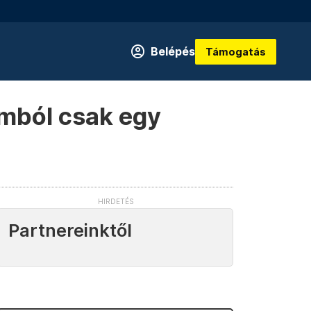
Belépés
Támogatás
omból csak egy
Partnereinktől