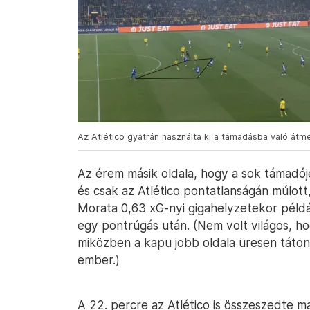
Az Atlético gyatrán használta ki a támadásba való átm
Az érem másik oldala, hogy a sok támadój
és csak az Atlético pontatlanságán múlot
Morata 0,63 xG-nyi gigahelyzetekor péld
egy pontrúgás után. (Nem volt világos, ho
miközben a kapu jobb oldala üresen táton
ember.)
A 22. percre az Atlético is összeszedte ma