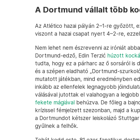
A Dortmund vállalt több k
Az Atlético hazai pályán 2–1-re győzött, 
viszont a hazai csapat nyert 4–2-re, ezzel
Nem lehet nem észrevenni az iróniát abb
Dortmund-edző, Edin Terzić
húzott kock
tudta, hogy ez a párharc az ő sorsáról is
és a szépen eladható „Dortmund-szurkolóbó
mutatott játékban, mind eredményben edd
inkább az ellenfelek legnagyobb jóindulat
válásával jutottak el valahogyan a legjobb
fekete mágiával
behúzva. De főleg a bajno
krízissel fémjelzett szezonban, majd a ku
a Dortmundot kétszer leiskolázó Stuttgart 
gyűlnek a felhők.
Tehát kedd este, 81 ezer fanatikus dortm