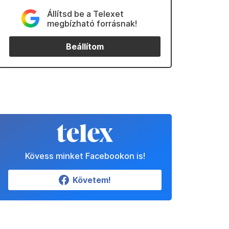
Állítsd be a Telexet
megbízható forrásnak!
Beállítom
Kövess minket Facebookon is!
Követem!