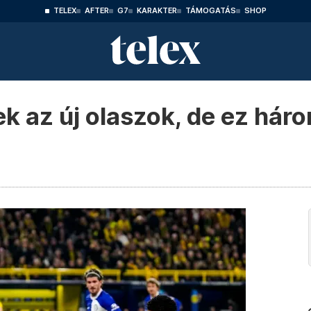
TELEX
AFTER
G7
KARAKTER
TÁMOGATÁS
SHOP
k az új olaszok, de ez hár