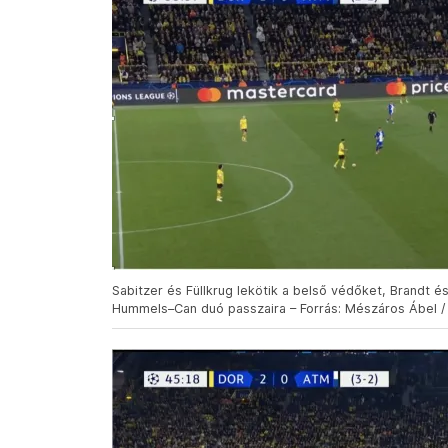
Sabitzer és Füllkrug lekötik a belső védőket, Brandt
Hummels–Can duó passzaira – Forrás: Mészáros Ábel /