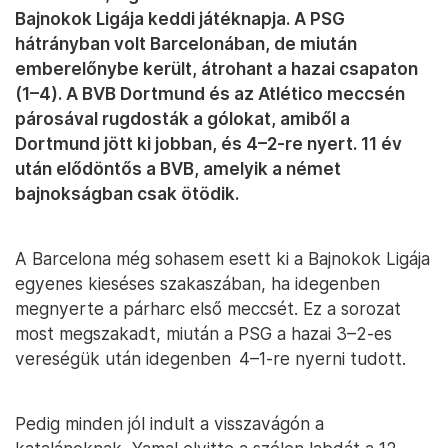
Bajnokok Ligája keddi játéknapja. A PSG
hátrányban volt Barcelonában, de miután
emberelőnybe került, átrohant a hazai csapaton
(1–4). A BVB Dortmund és az Atlético meccsén
párosával rugdosták a gólokat, amiből a
Dortmund jött ki jobban, és 4–2-re nyert. 11 év
után elődöntős a BVB, amelyik a német
bajnokságban csak ötödik.
A Barcelona még sohasem esett ki a Bajnokok Ligája
egyenes kieséses szakaszában, ha idegenben
megnyerte a párharc első meccsét. Ez a sorozat
most megszakadt, miután a PSG a hazai 3–2-es
vereségük után idegenben 4–1-re nyerni tudott.
Pedig minden jól indult a visszavágón a