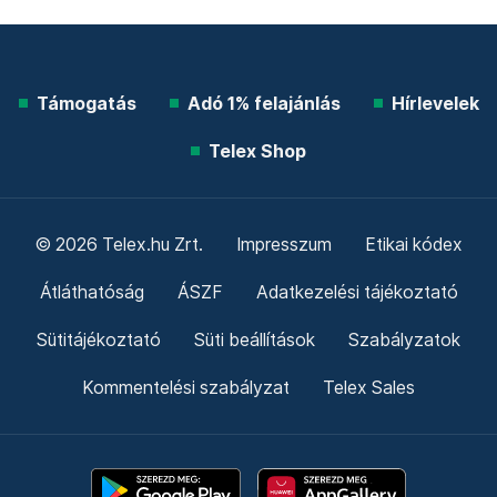
Támogatás
Adó 1% felajánlás
Hírlevelek
Telex Shop
© 2026 Telex.hu Zrt.
Impresszum
Etikai kódex
Átláthatóság
ÁSZF
Adatkezelési tájékoztató
Sütitájékoztató
Süti beállítások
Szabályzatok
Kommentelési szabályzat
Telex Sales