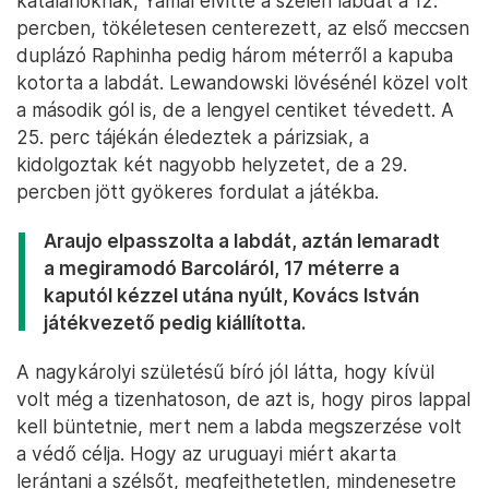
katalánoknak, Yamal elvitte a szélen labdát a 12.
percben, tökéletesen centerezett, az első meccsen
duplázó Raphinha pedig három méterről a kapuba
kotorta a labdát. Lewandowski lövésénél közel volt
a második gól is, de a lengyel centiket tévedett. A
25. perc tájékán éledeztek a párizsiak, a
kidolgoztak két nagyobb helyzetet, de a 29.
percben jött gyökeres fordulat a játékba.
Araujo elpasszolta a labdát, aztán lemaradt
a megiramodó Barcoláról, 17 méterre a
kaputól kézzel utána nyúlt, Kovács István
játékvezető pedig kiállította.
A nagykárolyi születésű bíró jól látta, hogy kívül
volt még a tizenhatoson, de azt is, hogy piros lappal
kell büntetnie, mert nem a labda megszerzése volt
a védő célja. Hogy az uruguayi miért akarta
lerántani a szélsőt, megfejthetetlen, mindenesetre