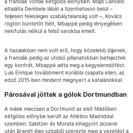
a franciák voltak kétgólos előnyben. Majd Cancelo
eltalálta Dembele lábát a tizenhatoson belül –
teljesen felesleges szabálytalanság volt –, Kovács
rögtön büntetőt ítélt, Mbappé pedig lényegében
nekifutás nélkül a felső sarokba emelt.
A hazaiakban nem volt erő, hogy közelebb jöjjenek,
a franciák pedig az utolsó pillanatokban befejeztek
egy kontrát, Mbappé adta meg a kegyelemdöfést.
Luis Enrique továbbment korábbi csapata ellen, az
edző 2015-ben mindent megnyert a katalánokkal.
Párosával jöttek a gólok Dortmundban
A másik meccsen a Dortmund az első félidőben
kétgólos előnybe került az Atlético Madriddal
szemben. Sabitzer és Morata kihagyott ziccerei
után Brandt éles szögből szerezte meg a vezetést a