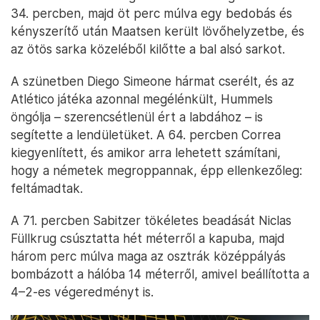
34. percben, majd öt perc múlva egy bedobás és
kényszerítő után Maatsen került lövőhelyzetbe, és
az ötös sarka közeléből kilőtte a bal alsó sarkot.
A szünetben Diego Simeone hármat cserélt, és az
Atlético játéka azonnal megélénkült, Hummels
öngólja – szerencsétlenül ért a labdához – is
segítette a lendületüket. A 64. percben Correa
kiegyenlített, és amikor arra lehetett számítani,
hogy a németek megroppannak, épp ellenkezőleg:
feltámadtak.
A 71. percben Sabitzer tökéletes beadását Niclas
Füllkrug csúsztatta hét méterről a kapuba, majd
három perc múlva maga az osztrák középpályás
bombázott a hálóba 14 méterről, amivel beállította a
4–2-es végeredményt is.