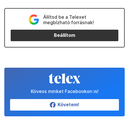
Állítsd be a Telexet
megbízható forrásnak!
Beállítom
Kövess minket Facebookon is!
Követem!