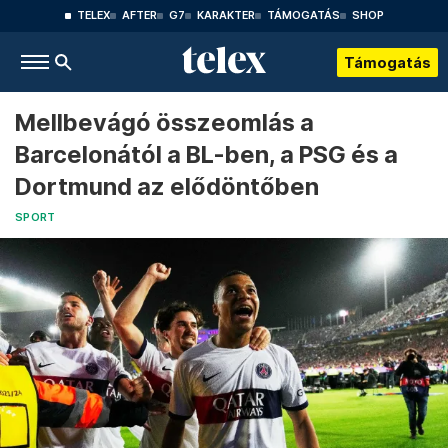
TELEX
AFTER
G7
KARAKTER
TÁMOGATÁS
SHOP
Támogatás
Mellbevágó összeomlás a
Barcelonától a BL-ben, a PSG és a
Dortmund az elődöntőben
SPORT