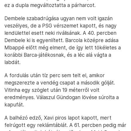
ez a dupla megváltoztatta a párharcot.
Dembele szabadrúgása ugyan nem volt igazán
veszélyes, de a PSG vérszemet kapott, és nagy
lendülettel esett neki riválisának. A 40. percben
Dembele ki is egyenlített. Barcola középre adása
Mbappé előtt még elment, de így lett tökéletes a
korábbi Barca-játékosnak, és a léc alá vágta a
labdát.
A fordulás után tíz perc sem telt el, amikor
megszerezte a vendég csapat a második gólját.
Vitinha egy szöglet után 19 méterről volt
eredményes. Válaszul Gündogan lövése súrolta a
kapufát.
A balhézó edző, Xavi piros lapot kapott, mert
felrúgott egy reklámtáblát. A 61. percben pedig már