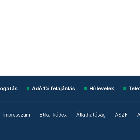
ogatás
Adó 1% felajánlás
Hírlevelek
Tele
Impresszum
Etikai kódex
Átláthatóság
ÁSZF
A
Süti beállítások
Szabályzatok
Kommentelési szabály