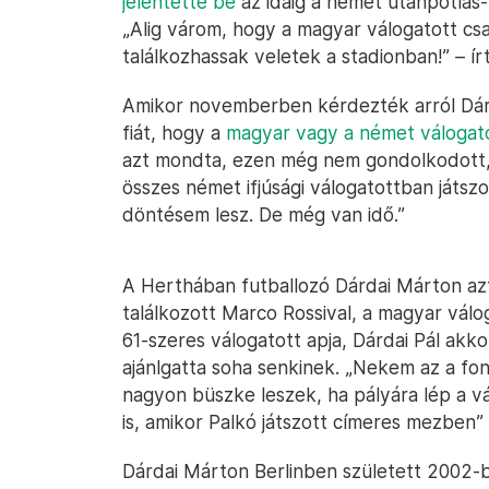
jelentette be
az idáig a német utánpótlás-
„Alig várom, hogy a magyar válogatott cs
találkozhassak veletek a stadionban!” – í
Amikor novemberben kérdezték arról Dár
fiát, hogy a
magyar vagy a német válogat
azt mondta, ezen még nem gondolkodott, 
összes német ifjúsági válogatottban játs
döntésem lesz. De még van idő.”
A Herthában futballozó Dárdai Márton 
találkozott Marco Rossival, a magyar válo
61-szeres válogatott apja, Dárdai Pál akk
ajánlgatta soha senkinek. „Nekem az a fon
nagyon büszke leszek, ha pályára lép a v
is, amikor Palkó játszott címeres mezben”
Dárdai Márton Berlinben született 2002-