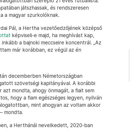
válogatottban szereplő 21 éves futballista.
apatában játszhassak, és rendszeresen
rta a magyar szurkolóknak.
dai Pál, a Hertha vezetőedzőjének középső
ottat
képviseli-e majd, ha meghívást kap,
inkább a bajnoki meccseire koncentrál. „Az
zottam már korábban, ez végül az én
aztán decemberben Németországban
gatott szövetségi kapitányával. A korábbi
or azt mondta, ahogy önmagát, a fiait sem
tos, hogy a fiam egészséges legyen, nyilván
álogatottban, mint ahogyan az voltam akkor
 – mondta.
ben, a Herthánál nevelkedett, 2020-ban