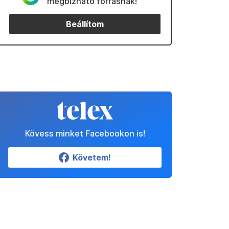
megbízható forrásnak!
Beállítom
Kövess minket Facebookon is!
Követem!