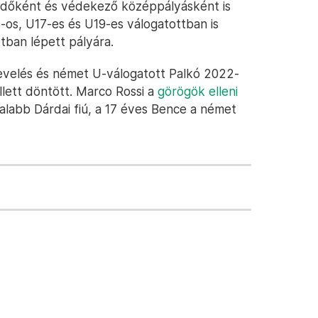
édőként és védekező középpályásként is
s, U17-es és U19-es válogatottban is
tban lépett pályára.
nevelés és német U-válogatott Palkó 2022-
llett döntött. Marco Rossi a
görögök elleni
talabb Dárdai fiú, a 17 éves Bence a német