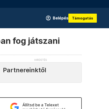
Belépés
Támogatás
an fog játszani
Partnereinktől
Állítsd be a Telexet