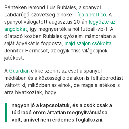
Pénteken lemond Luis Rubiales, a spanyol
Labdarúgó-szövetség elnöke –
írja a Politico
. A
spanyol válogatott augusztus 20-án
legyőzte az
angolokat
, így megnyerték a női futball-vb-t. A
díjátadó közben Rubiales győzelmi mámorában a
saját ágyékát is fogdosta,
majd szájon csókolta
Jennifer Hermosot, az egyik friss világbajnok
játékost.
A
Guardian
cikke szerint az eset a spanyol
médiában és a közösségi oldalakon is felháborodást
váltott ki, miközben az elnök, de maga a játékos is
arra hivatkoztak, hogy
nagyon jó a kapcsolatuk, és a csók csak a
túláradó öröm ártatlan megnyilvánulása
volt, amivel nem érdemes foglalkozni.