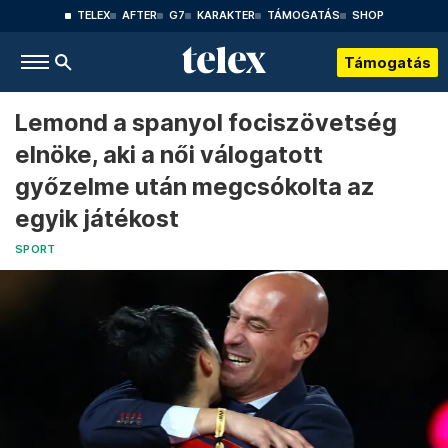
TELEX
AFTER
G7
KARAKTER
TÁMOGATÁS
SHOP
Támogatás
Lemond a spanyol fociszövetség
elnöke, aki a női válogatott
győzelme után megcsókolta az
egyik játékost
SPORT