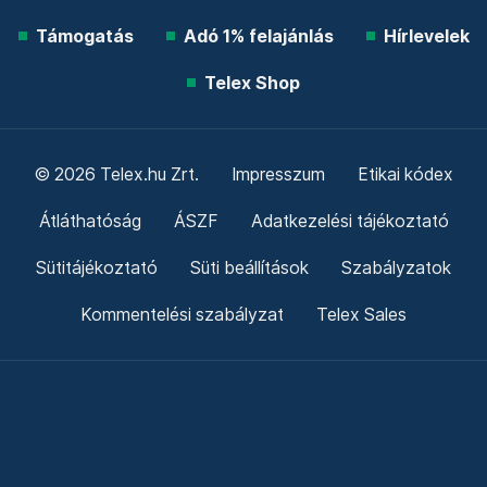
Támogatás
Adó 1% felajánlás
Hírlevelek
Telex Shop
© 2026 Telex.hu Zrt.
Impresszum
Etikai kódex
Átláthatóság
ÁSZF
Adatkezelési tájékoztató
Sütitájékoztató
Süti beállítások
Szabályzatok
Kommentelési szabályzat
Telex Sales