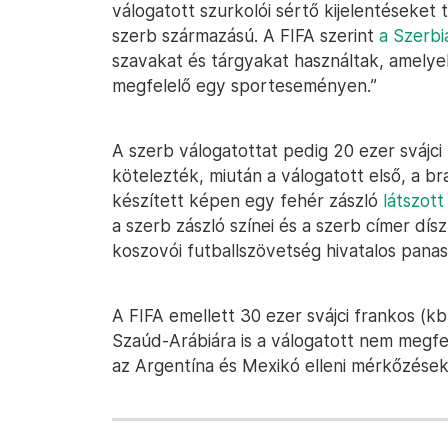
válogatott szurkolói sértő kijelentéseket 
szerb származású. A FIFA szerint
a Szerbi
szavakat és tárgyakat használtak, amelye
megfelelő egy sporteseményen.”
A szerb válogatottat pedig 20 ezer svájci f
kötelezték, miután a válogatott első, a b
készített képen egy fehér zászló
látszott
a szerb zászló színei és a szerb címer díszí
koszovói futballszövetség hivatalos panas
A FIFA emellett 30 ezer svájci frankos (kb. 
Szaúd-Arábiára is a válogatott nem megfel
az Argentína és Mexikó elleni mérkőzéseke