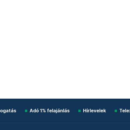
ogatás
Adó 1% felajánlás
Hírlevelek
Tele