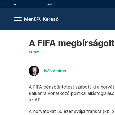
László
Menü
Kereső
A FIFA megbírságolt
SPORT
Iván András
A FIFA pénzbüntetést szabott ki a horvát 
Balkánra vonatkozó politikai állásfoglalás
az AP.
A horvátokat 50 ezer svájci frankra (kb. 21