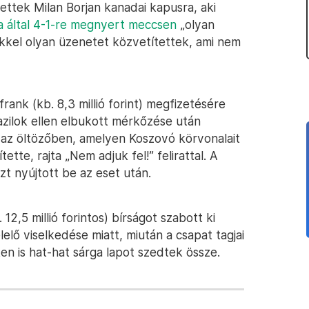
tettek Milan Borjan kanadai kapusra, aki
a által 4-1-re megnyert meccsen
„olyan
kkel olyan üzenetet közvetítettek, ami nem
rank (kb. 8,3 millió forint) megfizetésére
razilok ellen elbukott mérkőzése után
az öltözőben, amelyen Koszovó körvonalait
tette, rajta „Nem adjuk fel!” felirattal. A
zt nyújtott be az eset után.
12,5 millió forintos) bírságot szabott ki
elő viselkedése miatt, miután a csapat tagjai
n is hat-hat sárga lapot szedtek össze.