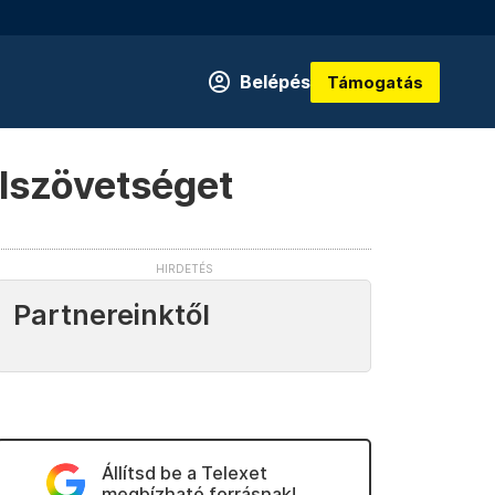
Belépés
Támogatás
llszövetséget
Partnereinktől
Állítsd be a Telexet
megbízható forrásnak!