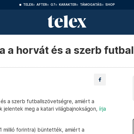
TELEX
AFTER
G7
KARAKTER
TÁMOGATÁS
SHOP
a a horvát és a szerb futba
és a szerb futballszövetségre, amiért a
ok jelentek meg a katari világbajnokságon,
írja
 millió forintra) büntették, amiért a