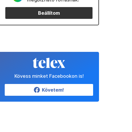
Beállítom
Kövess minket Facebookon is!
Követem!