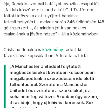
írja, Ronaldo azonnali hatállyal távozik a csapattól.
„A klub köszönetet mond a két Old Traffordon
töltött időszaka alatt nyújtott hatalmas
teljesítményéért – melyek során 346 fellépésén 145
gólt szerzett –, és minden jót kíván neki és
családjának a jövőre nézve” – áll a közleményben.
Cristiano Ronaldo is
közleményt
adott ki
távozásával kapcsolatban. A focista azt írta:
„A Manchester Uniteddel folytatott
megbeszéléseket követően kölcsönösen
megállapodtunk a szerződésem idő előtti
felbontásáról. Szeretem a Manchester
Unitedet és szeretem a szurkolókat, ez
soha nem fog változni. Azonban úgy érzem,
itt az ideje, hogy új kihívást keressek. Sok