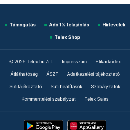
Támogatás
Adó 1% felajánlás
Hírlevelek
Telex Shop
© 2026 Telex.hu Zrt.
Impresszum
Etikai kódex
Átláthatóság
ÁSZF
Adatkezelési tájékoztató
Sütitájékoztató
Süti beállítások
Szabályzatok
Kommentelési szabályzat
Telex Sales