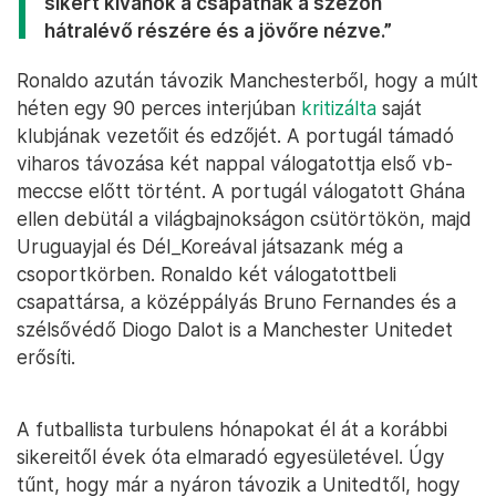
sikert kívánok a csapatnak a szezon
hátralévő részére és a jövőre nézve.”
Ronaldo azután távozik Manchesterből, hogy a múlt
héten egy 90 perces interjúban
kritizálta
saját
klubjának vezetőit és edzőjét. A portugál támadó
viharos távozása két nappal válogatottja első vb-
meccse előtt történt. A portugál válogatott Ghána
ellen debütál a világbajnokságon csütörtökön, majd
Uruguayjal és Dél_Koreával játsazank még a
csoportkörben. Ronaldo két válogatottbeli
csapattársa, a középpályás Bruno Fernandes és a
szélsővédő Diogo Dalot is a Manchester Unitedet
erősíti.
A futballista turbulens hónapokat él át a korábbi
sikereitől évek óta elmaradó egyesületével. Úgy
tűnt, hogy már a nyáron távozik a Unitedtől, hogy