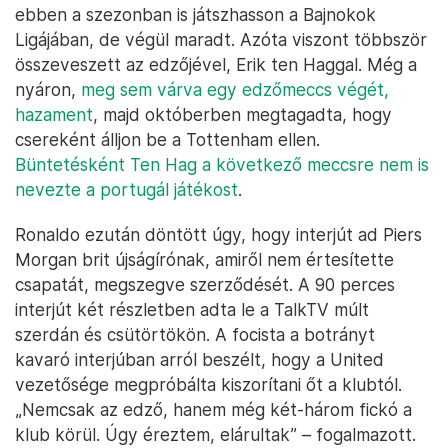
ebben a szezonban is játszhasson a Bajnokok
Ligájában, de végül maradt. Azóta viszont többször
összeveszett az edzőjével, Erik ten Haggal. Még a
nyáron,
meg sem várva egy edzőmeccs végét,
hazament
, majd októberben megtagadta, hogy
csereként álljon be a Tottenham ellen.
Büntetésként Ten Hag a következő meccsre nem is
nevezte a portugál játékost
.
Ronaldo ezután döntött úgy, hogy interjút ad Piers
Morgan brit újságírónak, amiről nem értesítette
csapatát, megszegve szerződését. A 90 perces
interjút két részletben adta le a TalkTV múlt
szerdán és csütörtökön. A focista a botrányt
kavaró interjúban arról beszélt, hogy a United
vezetősége megpróbálta kiszorítani őt a klubtól.
„Nemcsak az edző, hanem még két-három fickó a
klub körül. Úgy éreztem, elárultak” – fogalmazott.