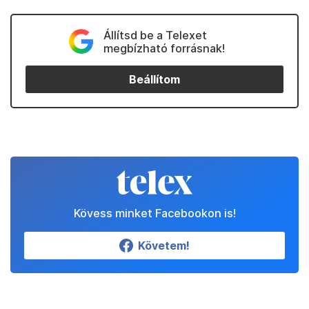
Állítsd be a Telexet
megbízható forrásnak!
Beállítom
Kövess minket Facebookon is!
Követem!