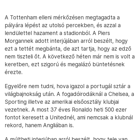
A Tottenham elleni mérkőzésen megtagadta a
pályára lépést az utolsó percekben, és azzal a
lendülettel hazament a stadionból. A Piers
Morgannek adott interjújában arról beszélt, hogy
ezt a tettét megbánta, de azt tartja, hogy az edző
nem tiszteli őt. A következő héten már nem is volt a
keretben, ezt szigorú és megalázó büntetésnek
érezte.
Egyelőre nem tudni, hova igazol a portugál sztár a
világbajnokság után. A fogadóirodáknál a Chelsea, a
Sporting illetve az amerikai elsőosztály klubjai
vezetnek. A most 37 éves Ronaldo heti 500 ezer
fontot keresett a Unitednél, ami nemcsak a klubnál
rekord, hanem Angliában is.
A múltheti interjúban arról beszélt, hogy tele van