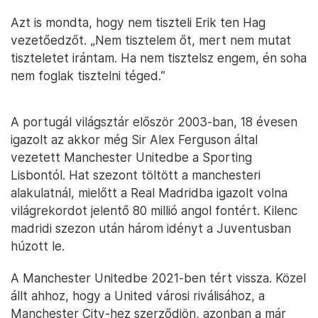
Azt is mondta, hogy nem tiszteli Erik ten Hag
vezetőedzőt. „Nem tisztelem őt, mert nem mutat
tiszteletet irántam. Ha nem tisztelsz engem, én soha
nem foglak tisztelni téged.”
A portugál világsztár először 2003-ban, 18 évesen
igazolt az akkor még Sir Alex Ferguson által
vezetett Manchester Unitedbe a Sporting
Lisbontól. Hat szezont töltött a manchesteri
alakulatnál, mielőtt a Real Madridba igazolt volna
világrekordot jelentő 80 millió angol fontért. Kilenc
madridi szezon után három idényt a Juventusban
húzott le.
A Manchester Unitedbe 2021-ben tért vissza. Közel
állt ahhoz, hogy a United városi riválisához, a
Manchester City-hez szerződjön, azonban a már