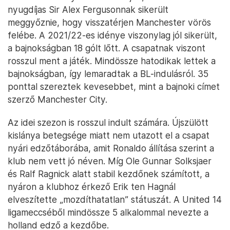
nyugdíjas Sir Alex Fergusonnak sikerült
meggyőznie, hogy visszatérjen Manchester vörös
felébe. A 2021/22-es idénye viszonylag jól sikerült,
a bajnokságban 18 gólt lőtt. A csapatnak viszont
rosszul ment a játék. Mindössze hatodikak lettek a
bajnokságban, így lemaradtak a BL-indulásról. 35
ponttal szereztek kevesebbet, mint a bajnoki címet
szerző Manchester City.
Az idei szezon is rosszul indult számára. Újszülött
kislánya betegsége miatt nem utazott el a csapat
nyári edzőtáborába, amit Ronaldo állítása szerint a
klub nem vett jó néven. Míg Ole Gunnar Solksjaer
és Ralf Ragnick alatt stabil kezdőnek számított, a
nyáron a klubhoz érkező Erik ten Hagnál
elveszítette „mozdíthatatlan” státuszát. A United 14
ligameccséből mindössze 5 alkalommal nevezte a
holland edző a kezdőbe.