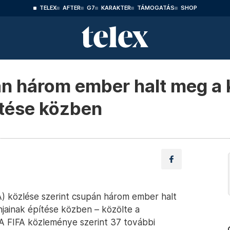
TELEX
AFTER
G7
KARAKTER
TÁMOGATÁS
SHOP
n három ember halt meg a k
ítése közben
 közlése szerint csupán három ember halt
njainak építése közben – közölte a
A FIFA közleménye szerint 37 további