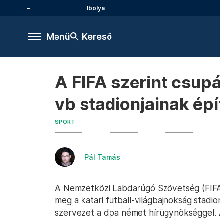
Ibolya
Menü
Kereső
A FIFA szerint csupá
vb stadionjainak ép
SPORT
Pál Tamás
A Nemzetközi Labdarúgó Szövetség (FIFA)
meg a katari futball-világbajnokság stadio
szervezet a dpa német hírügynökséggel. 