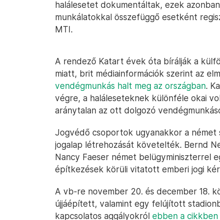
halálesetet dokumentáltak, ezek azonban
munkálatokkal összefüggő esetként regiszt
MTI.
A rendező Katart évek óta bírálják a kü
miatt, brit médiainformációk szerint az e
vendégmunkás halt meg az országban
. K
végre, a haláleseteknek különféle okai v
aránytalan az ott dolgozó vendégmunkáso
Jogvédő csoportok ugyanakkor a német s
jogalap létrehozását követelték. Bernd 
Nancy Faeser német belügyminiszterrel eg
építkezések körüli vitatott emberi jogi ké
A vb-re november 20. és december 18. közö
újjáépített, valamint egy felújított stadio
kapcsolatos aggályokról
ebben a cikkben