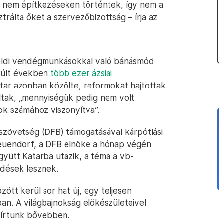
 nem építkezéseken történtek, így nem a
rálta őket a szervezőbizottság – írja az
lföldi vendégmunkásokkal való bánásmód
lmúlt években
több ezer ázsiai
atar azonban közölte, reformokat hajtottak
oltak, „mennyiségük pedig nem volt
k számához viszonyítva”.
zövetség (DFB) támogatásával kárpótlási
Neuendorf, a DFB elnöke a hónap végén
yütt Katarba utazik, a téma a vb-
rdések lesznek.
tt kerül sor hat új, egy teljesen
nban. A világbajnokság előkészületeivel
írtunk bővebben.