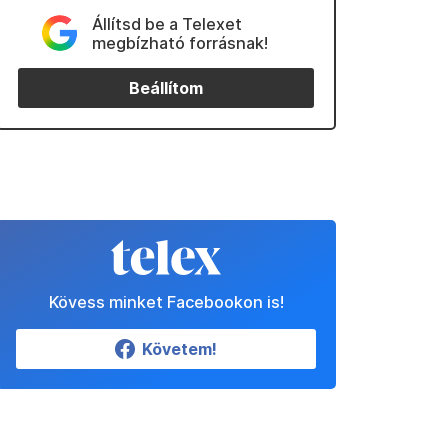
Állítsd be a Telexet
megbízható forrásnak!
Beállítom
Kövess minket Facebookon is!
Követem!