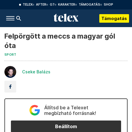
TELEX
AFTER
G7
KARAKTER
TÁMOGATÁS
SHOP
Támogatás
Felpörgött a meccs a magyar gól
óta
SPORT
Cseke Balázs
Állítsd be a Telexet
megbízható forrásnak!
Beállítom