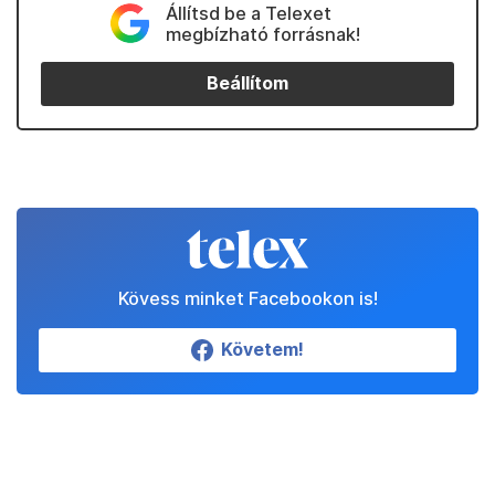
Állítsd be a Telexet
megbízható forrásnak!
Beállítom
Kövess minket Facebookon is!
Követem!