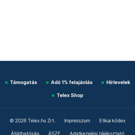
Támogatás
Adó 1% felajánlás
Hírlevelek
Telex Shop
© 2026 Telex.hu Zrt.
Impresszum
Etikai kódex
Átláthatóság
ÁSZF
Adatkezelési tájékoztató