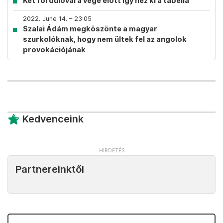
Két fordulóval a vége előtt így néz ki a tabella
2022. June 14. – 23:05
Szalai Ádám megköszönte a magyar
szurkolóknak, hogy nem ültek fel az angolok
provokációjának
Kedvenceink
Partnereinktől