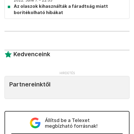
2022. June 7. – 22:35
Az olaszok kihasználták a fáradtság miatt
borítékolható hibákat
Kedvenceink
Partnereinktől
Állítsd be a Telexet
megbízható forrásnak!