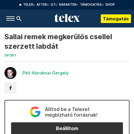
TELEX
AFTER
G7
KARAKTER
TÁMOGATÁS
SHOP
Támogatás
Sallai remek megkerülős csellel
szerzett labdát
SPORT
Péli-Koroknai Gergely
Állítsd be a Telexet
megbízható forrásnak!
Beállítom