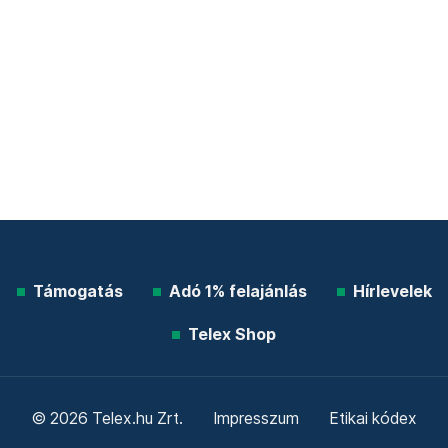
Támogatás
Adó 1% felajánlás
Hírlevelek
Telex Shop
© 2026 Telex.hu Zrt.
Impresszum
Etikai kódex