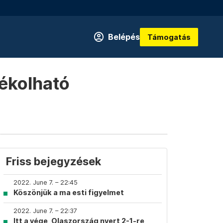
Belépés
Támogatás
tékolható
Friss bejegyzések
2022. June 7. – 22:45
Köszönjük a ma esti figyelmet
2022. June 7. – 22:37
Itt a vége, Olaszország nyert 2-1-re