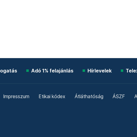
ogatás
Adó 1% felajánlás
Hírlevelek
Tele
Impresszum
Etikai kódex
Átláthatóság
ÁSZF
A
Süti beállítások
Szabályzatok
Kommentelési szabály