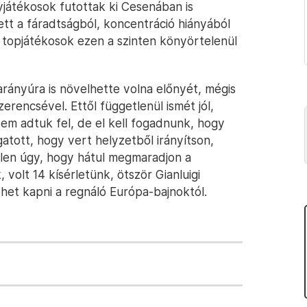
átékosok futottak ki Cesenában is
tt a fáradtságból, koncentráció hiányából
 topjátékosok ezen a szinten könyörtelenül
arányúra is növelhette volna előnyét, mégis
erencsével. Ettől függetlenül ismét jól,
sem adtuk fel, de el kell fogadnunk, hogy
atott, hogy vert helyzetből irányítson,
ellen úgy, hogy hátul megmaradjon a
volt 14 kísérletünk, ötször Gianluigi
ehet kapni a regnáló Európa-bajnoktól.