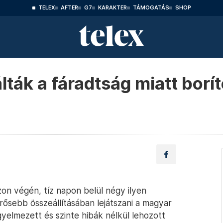
TELEX
AFTER
G7
KARAKTER
TÁMOGATÁS
SHOP
ták a fáradtság miatt borí
on végén, tíz napon belül négy ilyen
ősebb összeállításában lejátszani a magyar
egyelmezett és szinte hibák nélkül lehozott