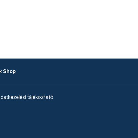
x Shop
datkezelési tájékoztató
zat
Telex Sales