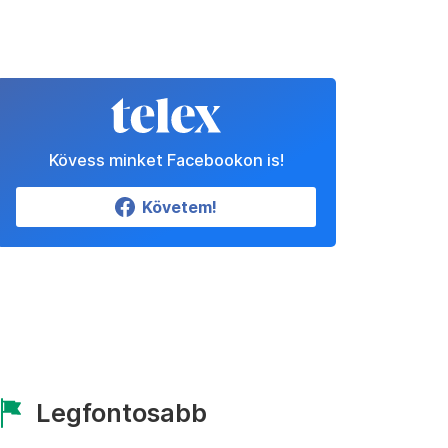
Kövess minket Facebookon is!
Követem!
Legfontosabb