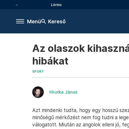
Lőrinc
Menü
Kereső
Az olaszok kihasznál
hibákat
SPORT
Hrutka János
Azt mindenki tudta, hogy egy hosszú szez
minőségű mérkőzést nem fog tudni a leger
válogatott. Miután az angolok elleni jó, f