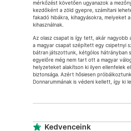
mérkőzést követően ugyanazok a mezőnyj
kezdőként a zöld gyepre, számítani lehete
fakadó hibákra, kihagyásokra, melyeket a
kihasználnak.
Az olasz csapat is így tett, akár nagyobb 
a magyar csapat szépített egy csipetnyi sz
bátran játszottunk, kétgólos hátrányban 
egyelőre még nem tart ott a magyar válog
helyzeteket alakítson ki ilyen ellenfelek 
biztonsága. Azért hősiesen próbálkoztunk, 
Donnarummának is védeni kellett, így ki l
Kedvenceink