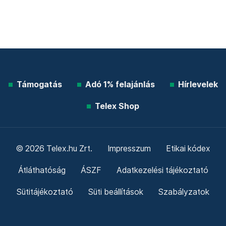
Támogatás
Adó 1% felajánlás
Hírlevelek
Telex Shop
© 2026 Telex.hu Zrt.
Impresszum
Etikai kódex
Átláthatóság
ÁSZF
Adatkezelési tájékoztató
Sütitájékoztató
Süti beállítások
Szabályzatok
Kommentelési szabályzat
Telex Sales