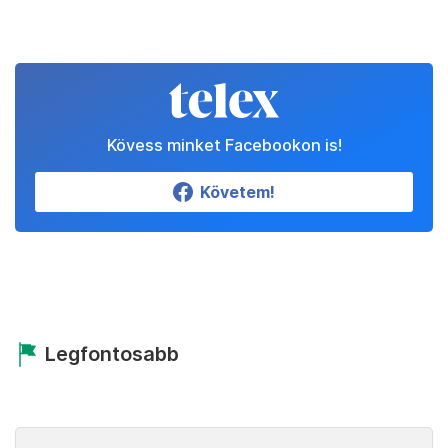
Kövess minket Facebookon is!
Követem!
Legfontosabb