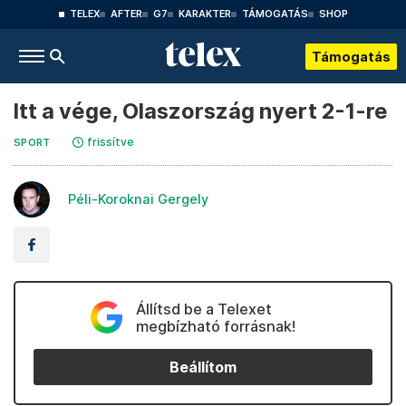
TELEX
AFTER
G7
KARAKTER
TÁMOGATÁS
SHOP
Támogatás
Itt a vége, Olaszország nyert 2-1-re
frissítve
SPORT
Péli-Koroknai Gergely
Állítsd be a Telexet
megbízható forrásnak!
Beállítom