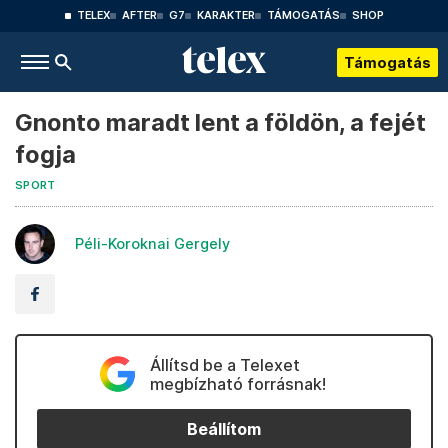
TELEX
AFTER
G7
KARAKTER
TÁMOGATÁS
SHOP
Támogatás
Gnonto maradt lent a földön, a fejét
fogja
SPORT
Péli-Koroknai Gergely
Állítsd be a Telexet
megbízható forrásnak!
Beállítom