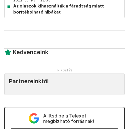
2022. June 7. – 22:35
Az olaszok kihasználták a fáradtság miatt
borítékolható hibákat
Kedvenceink
Partnereinktől
Állítsd be a Telexet
megbízható forrásnak!