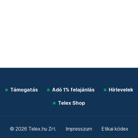
Támogatás
Adó 1% felajánlás
Hírlevelek
Telex Shop
© 2026 Telex.hu Zrt.
Impresszum
Etikai kódex