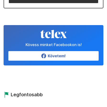
Kövess minket Facebookon is!
Követem!
Legfontosabb