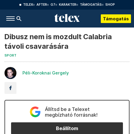
TELEX
AFTER
G7
KARAKTER
TÁMOGATÁS
SHOP
Támogatás
Dibusz nem is mozdult Calabria
távoli csavarására
SPORT
Péli-Koroknai Gergely
Állítsd be a Telexet
megbízható forrásnak!
Beállítom