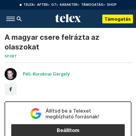
TELEX
AFTER
G7
KARAKTER
TÁMOGATÁS
SHOP
Támogatás
A magyar csere felrázta az
olaszokat
SPORT
Péli-Koroknai Gergely
Állítsd be a Telexet
megbízható forrásnak!
Beállítom