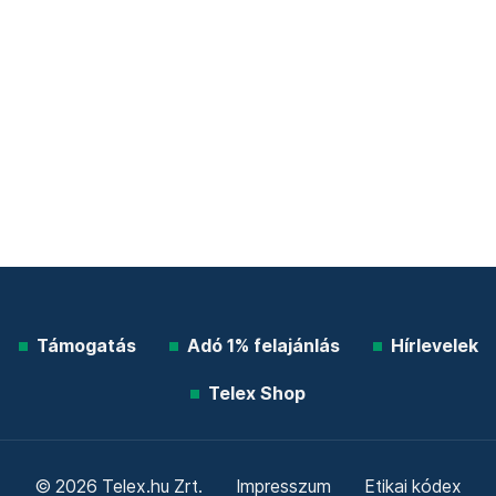
Támogatás
Adó 1% felajánlás
Hírlevelek
Telex Shop
© 2026 Telex.hu Zrt.
Impresszum
Etikai kódex