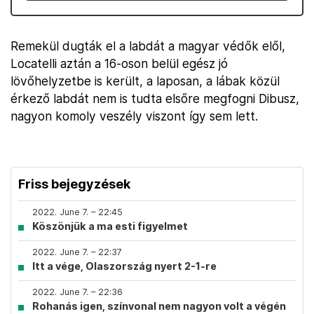
Remekül dugták el a labdát a magyar védők elől,
Locatelli aztán a 16-oson belül egész jó
lövőhelyzetbe is került, a laposan, a lábak közül
érkező labdát nem is tudta elsőre megfogni Dibusz,
nagyon komoly veszély viszont így sem lett.
Friss bejegyzések
2022. June 7. – 22:45
Köszönjük a ma esti figyelmet
2022. June 7. – 22:37
Itt a vége, Olaszország nyert 2-1-re
2022. June 7. – 22:36
Rohanás igen, színvonal nem nagyon volt a végén