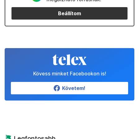
Beállítom
Kövess minket Facebookon is!
Követem!
Legfontosabb