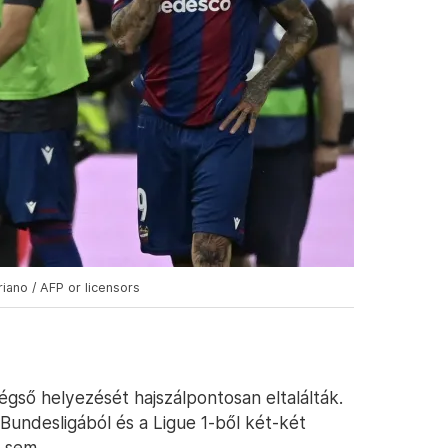
riano / AFP or licensors
égső helyezését hajszálpontosan eltalálták.
 Bundesligából és a Ligue 1-ből két-két
t sem.