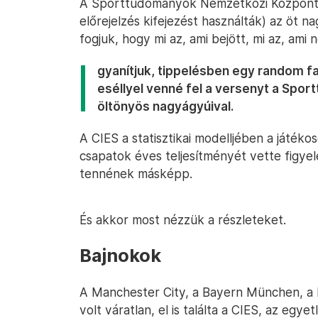
A Sporttudományok Nemzetközi Központj
előrejelzés kifejezést használták) az öt 
fogjuk, hogy mi az, ami bejött, mi az, ami 
gyanítjuk, tippelésben egy random f
eséllyel venné fel a versenyt a Sp
öltönyös nagyágyúival.
A CIES a statisztikai modelljében a játékos
csapatok éves teljesítményét vette figye
tennének másképp.
És akkor most nézzük a részleteket.
Bajnokok
A Manchester City, a Bayern München, a 
volt váratlan, el is találta a CIES, az egye