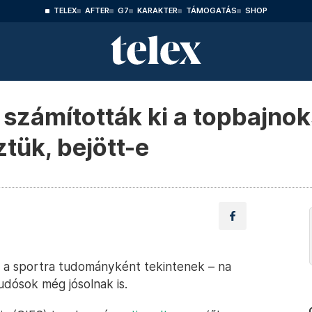
TELEX
AFTER
G7
KARAKTER
TÁMOGATÁS
SHOP
számították ki a topbajno
tük, bejött-e
 ha a sportra tudományként tekintenek – na
udósok még jósolnak is.