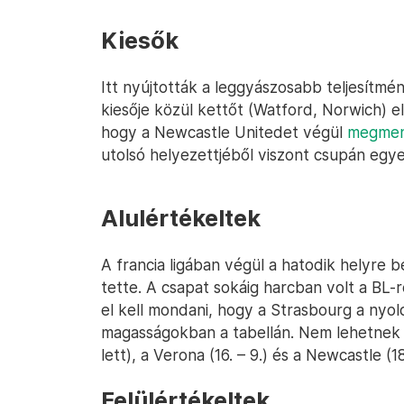
Kiesők
Itt nyújtották a leggyászosabb teljesítm
kiesője közül kettőt (Watford, Norwich) el
hogy a Newcastle Unitedet végül
megmen
utolsó helyezettjéből viszont csupán egyet
Alulértékeltek
A francia ligában végül a hatodik helyre 
tette. A csapat sokáig harcban volt a BL
el kell mondani, hogy a Strasbourg a nyol
magasságokban a tabellán. Nem lehetnek a 
lett), a Verona (16. – 9.) és a Newcastle (1
Felülértékeltek