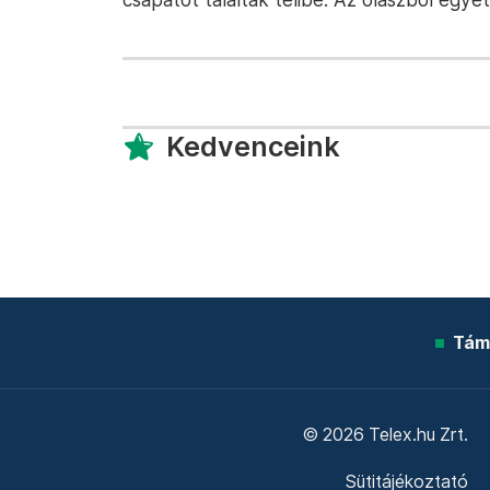
Kedvenceink
Tám
© 2026 Telex.hu Zrt.
Sütitájékoztató