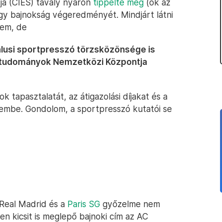
a (CIES) tavaly nyáron
tippelte meg
(ők az
nagy bajnokság végeredményét. Mindjárt látni
nem, de
alusi sportpresszó törzsközönsége is
orttudományok Nemzetközi Központja
ok tapasztalatát, az átigazolási díjakat és a
lembe. Gondolom, a sportpresszó kutatói se
Real Madrid és a
Paris SG
győzelme nem
tlen kicsit is meglepő bajnoki cím az AC