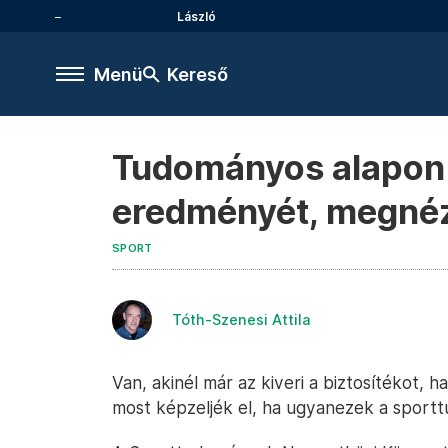
László
Menü
Kereső
Tudományos alapon 
eredményét, megnéz
SPORT
Tóth-Szenesi Attila
Van, akinél már az kiveri a biztosítékot,
most képzeljék el, ha ugyanezek a sportt