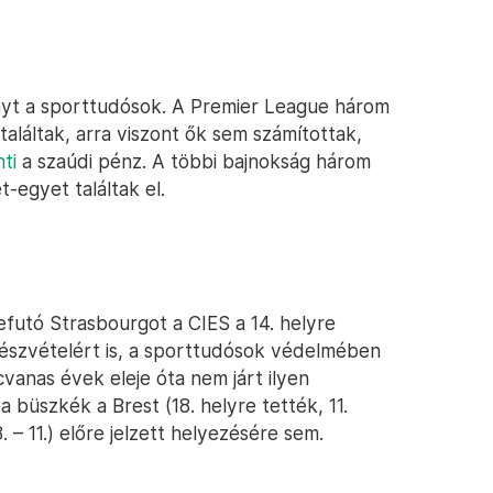
ényt a sporttudósok. A Premier League három
találtak, arra viszont ők sem számítottak,
ti
a szaúdi pénz. A többi bajnokság három
-egyet találtak el.
befutó Strasbourgot a CIES a 14. helyre
-részvételért is, a sporttudósok védelmében
cvanas évek eleje óta nem járt ilyen
büszkék a Brest (18. helyre tették, 11.
8. – 11.) előre jelzett helyezésére sem.