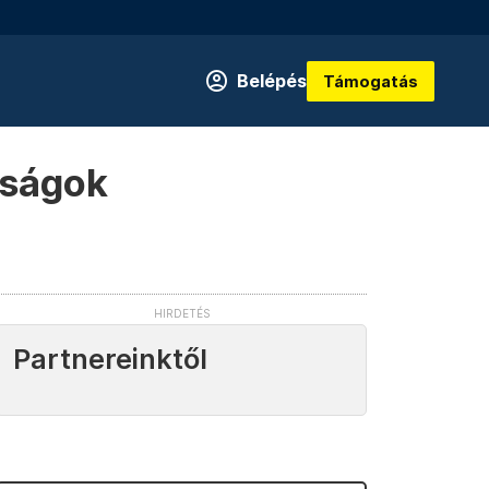
Belépés
Támogatás
kságok
Partnereinktől