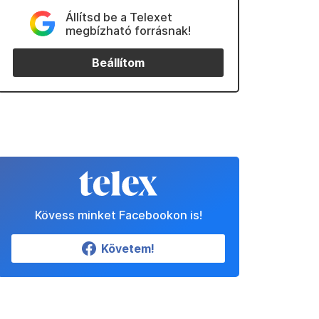
Állítsd be a Telexet
megbízható forrásnak!
Beállítom
Kövess minket Facebookon is!
Követem!