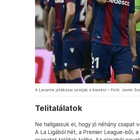
A Levante játékosai siratják a kiesést – Fotó: Javier So
Telitalálatok
Ne hallgassuk el, hogy jó néhány csapat v
A La Ligából hét, a Premier League-ből, a
csapatot találtak telibe. Az olaszból egye