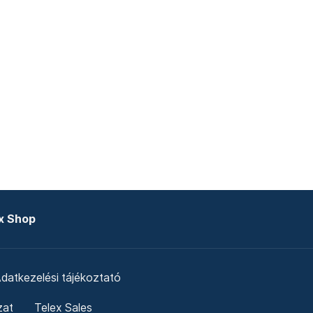
x Shop
datkezelési tájékoztató
zat
Telex Sales