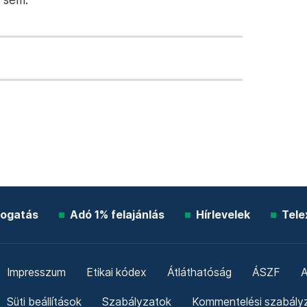
ogatás
Adó 1% felajánlás
Hírlevelek
Tele
Impresszum
Etikai kódex
Átláthatóság
ÁSZF
A
Süti beállítások
Szabályzatok
Kommentelési szabály