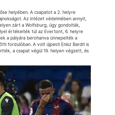
se helyében. A csapatot a 2. helyre
bajnokságot. Az intézet védelmében annyit,
elyen zárt a Wolfsburg, úgy gondolták,
lyel értékelték túl az Evertont, 6. helyre
erek a pályára berohanva ünnepelték a
i fordulóban. A volt újpesti Enisz Bardit is
ették, a csapat végül 19. helyen végzett, és