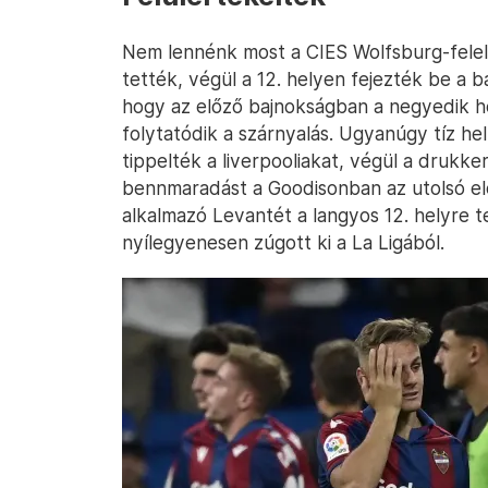
Nem lennénk most a CIES Wolfsburg-felelő
tették, végül a 12. helyen fejezték be a 
hogy az előző bajnokságban a negyedik h
folytatódik a szárnyalás. Ugyanúgy tíz hel
tippelték a liverpooliakat, végül a drukk
bennmaradást a Goodisonban az utolsó előtt
alkalmazó Levantét a langyos 12. helyre t
nyílegyenesen zúgott ki a La Ligából.