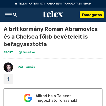
TELEX
AFTER
G7
KARAKTER
TÁMOGATÁS
SHOP
Támogatás
A brit kormány Roman Abramovics
és a Chelsea főbb bevételeit is
befagyasztotta
frissítve
SPORT
Pál Tamás
Állítsd be a Telexet
megbízható forrásnak!