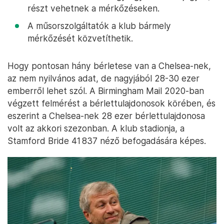
részt vehetnek a mérkőzéseken.
A műsorszolgáltatók a klub bármely
mérkőzését közvetíthetik.
Hogy pontosan hány bérletese van a Chelsea-nek,
az nem nyilvános adat, de nagyjából 28-30 ezer
emberről lehet szól. A Birmingham Mail 2020-ban
végzett felmérést a bérlettulajdonosok körében, és
eszerint a Chelsea-nek 28 ezer bérlettulajdonosa
volt az akkori szezonban. A klub stadionja, a
Stamford Bride 41 837 néző befogadására képes.