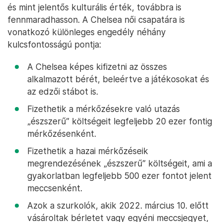
és mint jelentős kulturális érték, továbbra is
fennmaradhasson. A Chelsea női csapatára is
vonatkozó különleges engedély néhány
kulcsfontosságú pontja:
A Chelsea képes kifizetni az összes
alkalmazott bérét, beleértve a játékosokat és
az edzői stábot is.
Fizethetik a mérkőzésekre való utazás
„észszerű” költségeit legfeljebb 20 ezer fontig
mérkőzésenként.
Fizethetik a hazai mérkőzéseik
megrendezésének „észszerű” költségeit, ami a
gyakorlatban legfeljebb 500 ezer fontot jelent
meccsenként.
Azok a szurkolók, akik 2022. március 10. előtt
vásároltak bérletet vagy egyéni meccsjegyet,