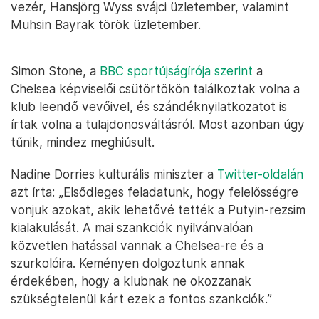
vezér, Hansjörg Wyss svájci üzletember, valamint
Muhsin Bayrak török üzletember.
Simon Stone, a
BBC sportújságírója szerint
a
Chelsea képviselői csütörtökön találkoztak volna a
klub leendő vevőivel, és szándéknyilatkozatot is
írtak volna a tulajdonosváltásról. Most azonban úgy
tűnik, mindez meghiúsult.
Nadine Dorries kulturális miniszter a
Twitter-oldalán
azt írta: „Elsődleges feladatunk, hogy felelősségre
vonjuk azokat, akik lehetővé tették a Putyin-rezsim
kialakulását. A mai szankciók nyilvánvalóan
közvetlen hatással vannak a Chelsea-re és a
szurkolóira. Keményen dolgoztunk annak
érdekében, hogy a klubnak ne okozzanak
szükségtelenül kárt ezek a fontos szankciók.”