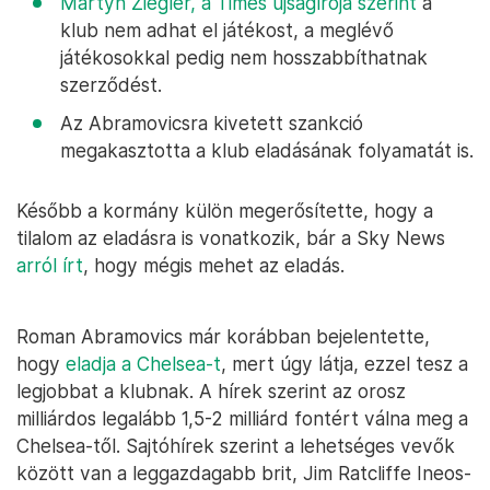
Martyn Ziegler, a Times újságírója szerint
a
klub nem adhat el játékost, a meglévő
játékosokkal pedig nem hosszabbíthatnak
szerződést.
Az Abramovicsra kivetett szankció
megakasztotta a klub eladásának folyamatát is.
Később a kormány külön megerősítette, hogy a
tilalom az eladásra is vonatkozik, bár a Sky News
arról írt
, hogy mégis mehet az eladás.
Roman Abramovics már korábban bejelentette,
hogy
eladja a Chelsea-t
, mert úgy látja, ezzel tesz a
legjobbat a klubnak. A hírek szerint az orosz
milliárdos legalább 1,5-2 milliárd fontért válna meg a
Chelsea-től. Sajtóhírek szerint a lehetséges vevők
között van a leggazdagabb brit, Jim Ratcliffe Ineos-