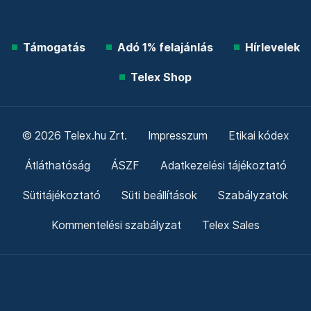
Támogatás
Adó 1% felajánlás
Hírlevelek
Telex Shop
© 2026 Telex.hu Zrt.
Impresszum
Etikai kódex
Átláthatóság
ÁSZF
Adatkezelési tájékoztató
Sütitájékoztató
Süti beállítások
Szabályzatok
Kommentelési szabályzat
Telex Sales