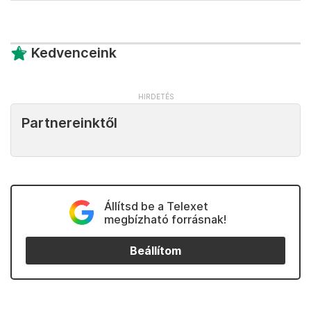
Kedvenceink
Partnereinktől
Állítsd be a Telexet
megbízható forrásnak!
Beállítom