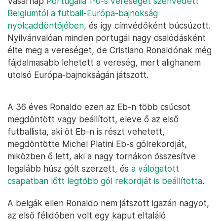
Vasárnap
Portugália 1-0-s vereséget szenvedett
Belgiumtól a futball-Európa-bajnokság
nyolcaddöntőjében,
és így címvédőként búcsúzott.
Nyilvánvalóan minden portugál nagy csalódásként
élte meg a vereséget, de Cristiano Ronaldónak még
fájdalmasabb lehetett a vereség, mert alighanem
utolsó Európa-bajnokságán játszott.
A 36 éves Ronaldo ezen az Eb-n több csúcsot
megdöntött vagy beállított, eleve ő az első
futballista, aki öt Eb-n is részt vehetett,
megdöntötte Michel Platini Eb-s gólrekordját,
miközben ő lett, aki a nagy tornákon összesítve
legalább húsz gólt szerzett, és
a válogatott
csapatban lőtt legtöbb gól rekordját is beállította
.
A belgák ellen Ronaldo nem játszott igazán nagyot,
az első félidőben volt egy kaput eltaláló