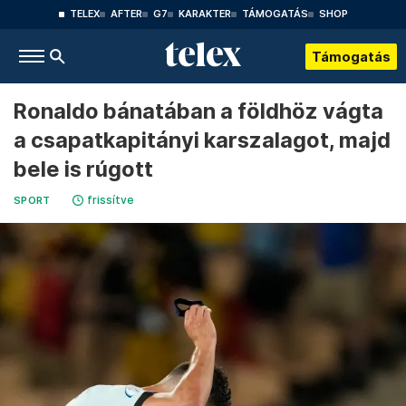
TELEX
AFTER
G7
KARAKTER
TÁMOGATÁS
SHOP
Támogatás
Ronaldo bánatában a földhöz vágta
a csapatkapitányi karszalagot, majd
bele is rúgott
frissítve
SPORT