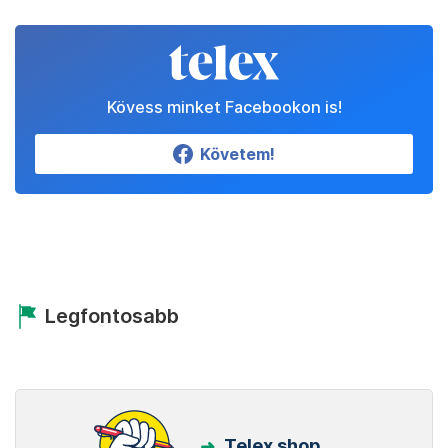
Kövess minket Facebookon is!
Követem!
Legfontosabb
Telex shop