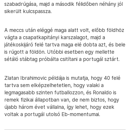
szabadrúgása, majd a második félidőben néhány jól
sikerült kulcspassza.
A meccs után eléggé maga alatt volt, előbb földhöz
vágta a csapatkapitányi karszalagot, majd a
játékoskijáró felé tartva maga elé dobta azt, és bele
is rúgott a földön. Utóbbi esetben egy mellette
sétáló stábtag próbálta csitítani a portugál sztárt.
Zlatan Ibrahimovic példája is mutatja, hogy 40 felé
tartva sem elképzelhetetlen, hogy valaki a
legmagasabb szinten futballozzon, és Ronaldo is
remek fizikai állapotban van, de nem biztos, hogy
újabb három évet vállalna, így lehet, hogy ezek
voltak a portugál utolsó Eb-momentumai.