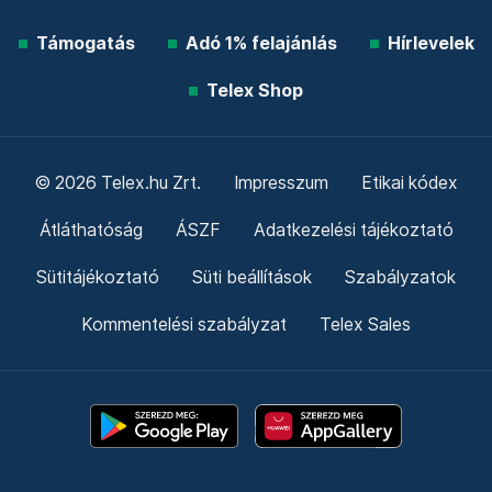
Támogatás
Adó 1% felajánlás
Hírlevelek
Telex Shop
© 2026 Telex.hu Zrt.
Impresszum
Etikai kódex
Átláthatóság
ÁSZF
Adatkezelési tájékoztató
Sütitájékoztató
Süti beállítások
Szabályzatok
Kommentelési szabályzat
Telex Sales