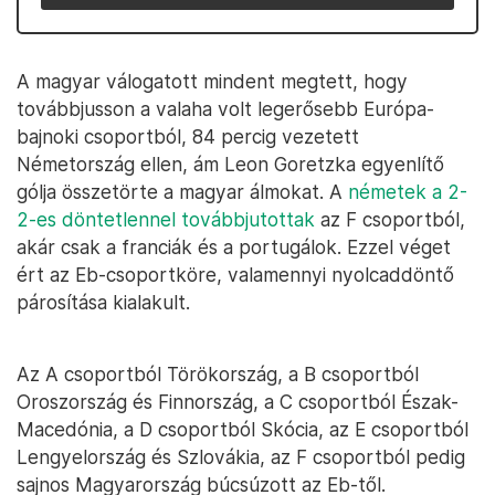
A magyar válogatott mindent megtett, hogy
továbbjusson a valaha volt legerősebb Európa-
bajnoki csoportból, 84 percig vezetett
Németország ellen, ám Leon Goretzka egyenlítő
gólja összetörte a magyar álmokat. A
németek a 2-
2-es döntetlennel továbbjutottak
az F csoportból,
akár csak a franciák és a portugálok. Ezzel véget
ért az Eb-csoportköre, valamennyi nyolcaddöntő
párosítása kialakult.
Az A csoportból Törökország, a B csoportból
Oroszország és Finnország, a C csoportból Észak-
Macedónia, a D csoportból Skócia, az E csoportból
Lengyelország és Szlovákia, az F csoportból pedig
sajnos Magyarország búcsúzott az Eb-től.