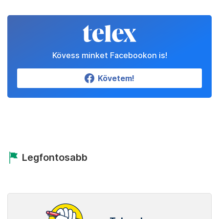
Kövess minket Facebookon is!
Követem!
Legfontosabb