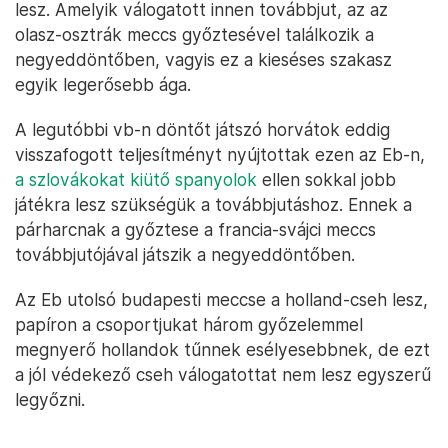
lesz. Amelyik válogatott innen továbbjut, az az
olasz-osztrák meccs győztesével találkozik a
negyeddöntőben, vagyis ez a kieséses szakasz
egyik legerősebb ága.
A legutóbbi vb-n döntőt játszó horvátok eddig
visszafogott teljesítményt nyújtottak ezen az Eb-n,
a szlovákokat kiütő spanyolok
ellen sokkal jobb
játékra lesz szükségük a továbbjutáshoz. Ennek a
párharcnak a győztese a francia-svájci meccs
továbbjutójával játszik a negyeddöntőben.
Az Eb utolsó budapesti meccse a holland-cseh lesz,
papíron a csoportjukat három győzelemmel
megnyerő hollandok tűnnek esélyesebbnek, de ezt
a jól védekező cseh válogatottat nem lesz egyszerű
legyőzni.