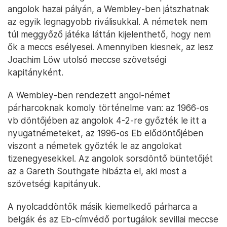
angolok hazai pályán, a Wembley-ben játszhatnak
az egyik legnagyobb riválisukkal. A németek nem
túl meggyőző játéka láttán kijelenthető, hogy nem
ők a meccs esélyesei. Amennyiben kiesnek, az lesz
Joachim Löw utolsó meccse szövetségi
kapitányként.
A Wembley-ben rendezett angol-német
párharcoknak komoly történelme van: az 1966-os
vb döntőjében az angolok 4-2-re győzték le itt a
nyugatnémeteket, az 1996-os Eb elődöntőjében
viszont a németek győzték le az angolokat
tizenegyesekkel. Az angolok sorsdöntő büntetőjét
az a Gareth Southgate hibázta el, aki most a
szövetségi kapitányuk.
A nyolcaddöntők másik kiemelkedő párharca a
belgák és az Eb-címvédő portugálok sevillai meccse