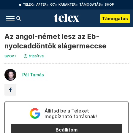
TELEX
AFTER
G7
KARAKTER
TÁMOGATÁS
SHOP
Támogatás
Az angol-német lesz az Eb-
nyolcaddöntők slágermeccse
frissítve
SPORT
Pál Tamás
Állítsd be a Telexet
megbízható forrásnak!
Beállítom