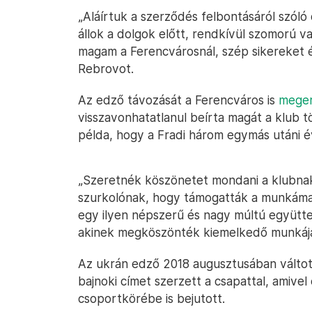
„Aláírtuk a szerződés felbontásáról szól
állok a dolgok előtt, rendkívül szomorú 
magam a Ferencvárosnál, szép sikereket é
Rebrovot.
Az edző távozását a Ferencváros is
meger
visszavonhatatlanul beírta magát a klub t
példa, hogy a Fradi három egymás utáni é
„Szeretnék köszönetet mondani a klubnak
szurkolónak, hogy támogatták a munkámat.
egy ilyen népszerű és nagy múltú együtte
akinek megköszönték kiemelkedő munkájá
Az ukrán edző 2018 augusztusában váltot
bajnoki címet szerzett a csapattal, amivel
csoportkörébe is bejutott.