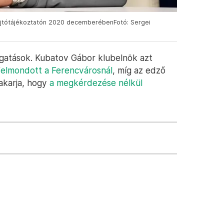
 sajtótájékoztatón 2020 decemberébenFotó: Sergei
lgatások. Kubatov Gábor klubelnök azt
felmondott a Ferencvárosnál
, míg az edző
 akarja, hogy
a megkérdezése nélkül