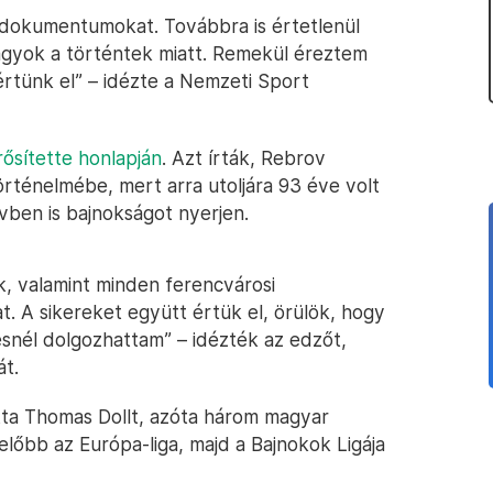
ó dokumentumokat. Továbbra is értetlenül
vagyok a történtek miatt. Remekül éreztem
rtünk el” – idézte a Nemzeti Sport
ősítette honlapján
. Azt írták, Rebrov
örténelmébe, mert arra utoljára 93 éve volt
vben is bajnokságot nyerjen.
, valamint minden ferencvárosi
 A sikereket együtt értük el, örülök, hogy
snél dolgozhattam” – idézték az edzőt,
t.
ta Thomas Dollt, azóta három magyar
 előbb az Európa-liga, majd a Bajnokok Ligája