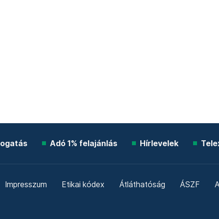
ogatás
Adó 1% felajánlás
Hírlevelek
Tele
Impresszum
Etikai kódex
Átláthatóság
ÁSZF
A
Süti beállítások
Szabályzatok
Kommentelési szabály