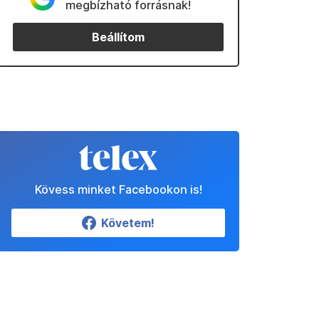
megbízható forrásnak!
Beállítom
Kövess minket Facebookon is!
Követem!