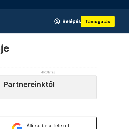
Belépés
Támogatás
je
Partnereinktől
Állítsd be a Telexet