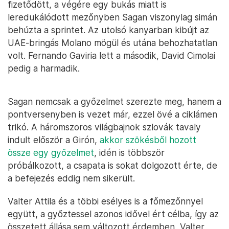
fizetődött, a végére egy bukás miatt is
leredukálódott mezőnyben Sagan viszonylag simán
behúzta a sprintet. Az utolsó kanyarban kibújt az
UAE-bringás Molano mögül és utána behozhatatlan
volt. Fernando Gaviria lett a második, David Cimolai
pedig a harmadik.
Sagan nemcsak a győzelmet szerezte meg, hanem a
pontversenyben is vezet már, ezzel övé a ciklámen
trikó. A háromszoros világbajnok szlovák tavaly
indult először a Girón,
akkor szökésből hozott
össze egy győzelmet
, idén is többször
próbálkozott, a csapata is sokat dolgozott érte, de
a befejezés eddig nem sikerült.
Valter Attila és a többi esélyes is a főmezőnnyel
együtt, a győztessel azonos idővel ért célba, így az
összetett állása sem változott érdemben, Valter