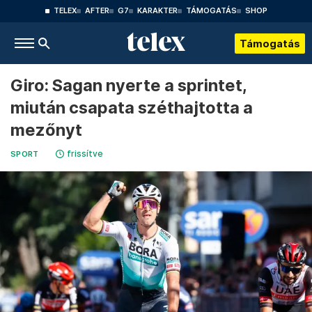
TELEX
AFTER
G7
KARAKTER
TÁMOGATÁS
SHOP
Támogatás
Giro: Sagan nyerte a sprintet,
miután csapata széthajtotta a
mezőnyt
frissítve
SPORT