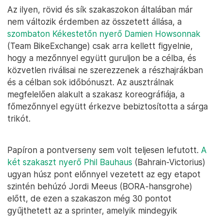
Az ilyen, rövid és sík szakaszokon általában már
nem változik érdemben az összetett állása, a
szombaton Kékestetőn nyerő Damien Howsonnak
(Team BikeExchange) csak arra kellett figyelnie,
hogy a mezőnnyel együtt guruljon be a célba, és
közvetlen riválisai ne szerezzenek a részhajrákban
és a célban sok időbónuszt. Az ausztrálnak
megfelelően alakult a szakasz koreográfiája, a
főmezőnnyel együtt érkezve bebiztosította a sárga
trikót.
Papíron a pontverseny sem volt teljesen lefutott.
A
két szakaszt nyerő Phil Bauhaus
(Bahrain-Victorius)
ugyan húsz pont előnnyel vezetett az egy etapot
szintén behúzó Jordi Meeus (BORA-hansgrohe)
előtt, de ezen a szakaszon még 30 pontot
gyűjthetett az a sprinter, amelyik mindegyik