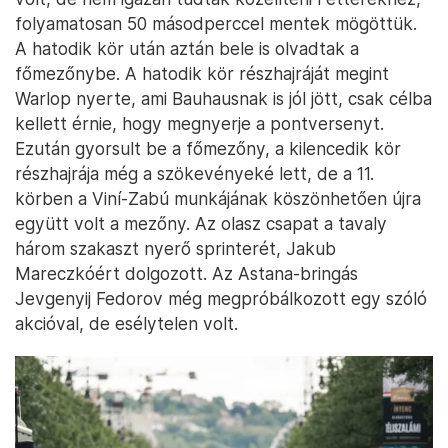
folyamatosan 50 másodperccel mentek mögöttük.
A hatodik kör után aztán bele is olvadtak a
főmezőnybe. A hatodik kör részhajráját megint
Warlop nyerte, ami Bauhausnak is jól jött, csak célba
kellett érnie, hogy megnyerje a pontversenyt.
Ezután gyorsult be a főmezőny, a kilencedik kör
részhajrája még a szökevényeké lett, de a 11.
körben a Viní-Zabú munkájának köszönhetően újra
együtt volt a mezőny. Az olasz csapat a tavaly
három szakaszt nyerő sprinterét, Jakub
Mareczkóért dolgozott. Az Astana-bringás
Jevgenyij Fedorov még megpróbálkozott egy szóló
akcióval, de esélytelen volt.