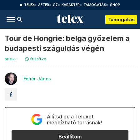
TELEX
AFTER
G7
KARAKTER
TÁMOGATÁS
SHOP
Támogatás
Tour de Hongrie: belga győzelem a
budapesti száguldás végén
frissítve
SPORT
Fehér János
Állítsd be a Telexet
megbízható forrásnak!
Beállítom