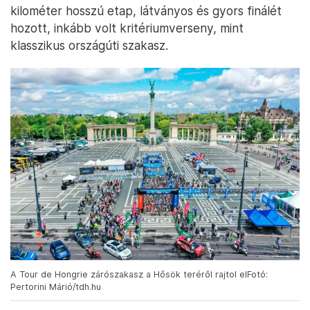
kilométer hosszú etap, látványos és gyors finálét
hozott, inkább volt kritériumverseny, mint
klasszikus országúti szakasz.
A Tour de Hongrie zárószakasz a Hősök teréről rajtol elFotó:
Pertorini Márió/tdh.hu