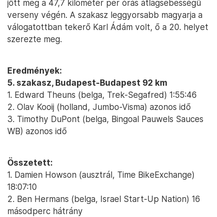
jött meg a 47,7 kilométer per órás átlagsebességű
verseny végén. A szakasz leggyorsabb magyarja a
válogatottban tekerő Karl Ádám volt, ő a 20. helyet
szerezte meg.
Eredmények:
5. szakasz, Budapest-Budapest 92 km
1. Edward Theuns (belga, Trek-Segafred) 1:55:46
2. Olav Kooij (holland, Jumbo-Visma) azonos idő
3. Timothy DuPont (belga, Bingoal Pauwels Sauces
WB) azonos idő
Összetett:
1. Damien Howson (ausztrál, Time BikeExchange)
18:07:10
2. Ben Hermans (belga, Israel Start-Up Nation) 16
másodperc hátrány