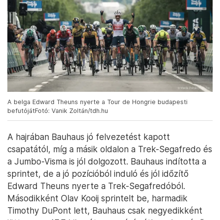
A belga Edward Theuns nyerte a Tour de Hongrie budapesti
befutójátFotó: Vanik Zoltán/tdh.hu
A hajrában Bauhaus jó felvezetést kapott
csapatától, míg a másik oldalon a Trek-Segafredo és
a Jumbo-Visma is jól dolgozott. Bauhaus indította a
sprintet, de a jó pozícióból induló és jól időzítő
Edward Theuns nyerte a Trek-Segafredóból.
Másodikként Olav Kooij sprintelt be, harmadik
Timothy DuPont lett, Bauhaus csak negyedikként