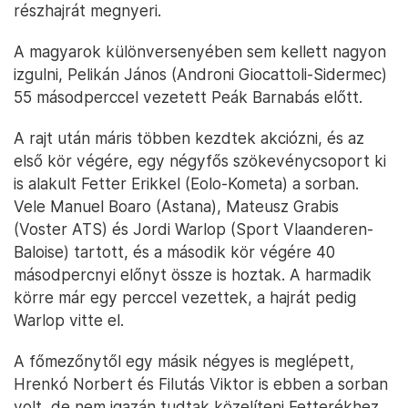
részhajrát megnyeri.
A magyarok különversenyében sem kellett nagyon
izgulni, Pelikán János (Androni Giocattoli-Sidermec)
55 másodperccel vezetett Peák Barnabás előtt.
A rajt után máris többen kezdtek akciózni, és az
első kör végére, egy négyfős szökevénycsoport ki
is alakult Fetter Erikkel (Eolo-Kometa) a sorban.
Vele Manuel Boaro (Astana), Mateusz Grabis
(Voster ATS) és Jordi Warlop (Sport Vlaanderen-
Baloise) tartott, és a második kör végére 40
másodpercnyi előnyt össze is hoztak. A harmadik
körre már egy perccel vezettek, a hajrát pedig
Warlop vitte el.
A főmezőnytől egy másik négyes is meglépett,
Hrenkó Norbert és Filutás Viktor is ebben a sorban
volt, de nem igazán tudtak közelíteni Fetterékhez,