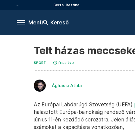
Berta, Bettina
Menü
Kereső
Telt házas meccseke
frissítve
SPORT
Ághassi Attila
Az Európai Labdarúgó Szövetség (UEFA)
halasztott Európa-bajnokság rendező vár
június 11-én kezdődő sorozatra. Jelen állá
számokat a kapacitásra vonatkozóan,