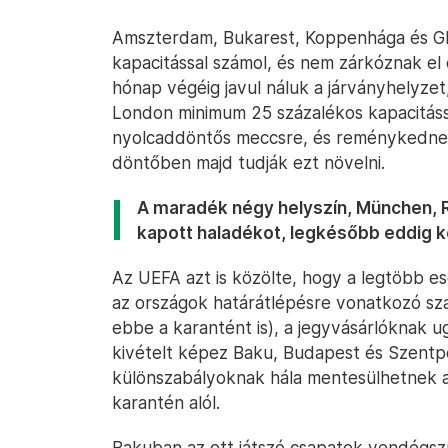
Amszterdam, Bukarest, Koppenhága és G
kapacitással számol, és nem zárkóznak e
hónap végéig javul náluk a járványhelyzet
London minimum 25 százalékos kapacitássa
nyolcaddöntős meccsre, és reménykedne
döntőben majd tudják ezt növelni.
A maradék négy helyszín, München, Ró
kapott haladékot, legkésőbb eddig ke
Az UEFA azt is közölte, hogy a legtöbb es
az országok határátlépésre vonatkozó sza
ebbe a karantént is), a jegyvásárlóknak ug
kivételt képez Baku, Budapest és Szentpé
különszabályoknak hála mentesülhetnek a 
karantén alól.
Bakuban az ott játszó csapatok vendégszu