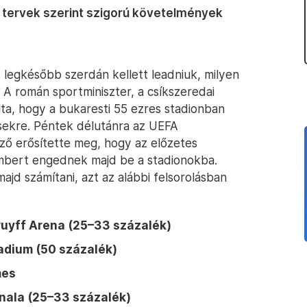
 tervek szerint szigorú követelmények
legkésőbb szerdán kellett leadniuk, milyen
 A román sportminiszter, a csíkszeredai
ta, hogy a bukaresti 55 ezres stadionban
sekre. Péntek délutánra az UEFA
ző erősítette meg, hogy az előzetes
mbert engednek majd be a stadionokba.
ajd számítani, azt az alábbi felsorolásban
ruyff Arena (25–33 százalék)
adium (50 százalék)
mes
nala (25–33 százalék)