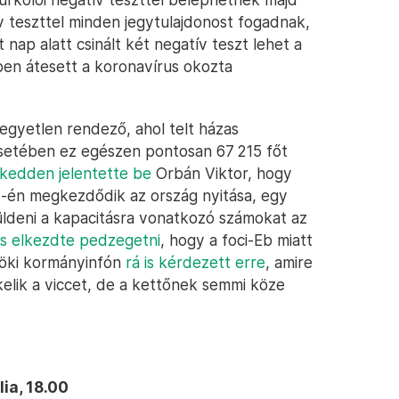
 teszttel minden jegytulajdonost fogadnak,
ap alatt csinált két negatív teszt lehet a
évben átesett a koronavírus okozta
 egyetlen rendező, ahol telt házas
setében ez egészen pontosan 67 215 főt
kedden jelentette be
Orbán Viktor, hogy
is 7-én megkezdődik az ország nyitása, egy
küldeni a kapacitásra vonatkozó számokat az
 is elkezdte pedzegetni
, hogy a foci-Eb miatt
töki kormányinfón
rá is kérdezett erre
, amire
kelik a viccet, de a kettőnek semmi köze
ia, 18.00