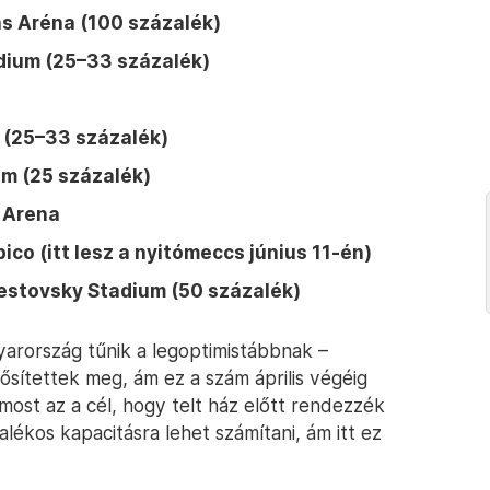
s Aréna (100 százalék)
dium (25–33 százalék)
 (25–33 százalék)
m (25 százalék)
 Arena
ico (itt lesz a nyitómeccs június 11-én)
estovsky Stadium (50 százalék)
arország tűnik a legoptimistábbnak –
sítettek meg, ám ez a szám április végéig
st az a cél, hogy telt ház előtt rendezzék
ékos kapacitásra lehet számítani, ám itt ez