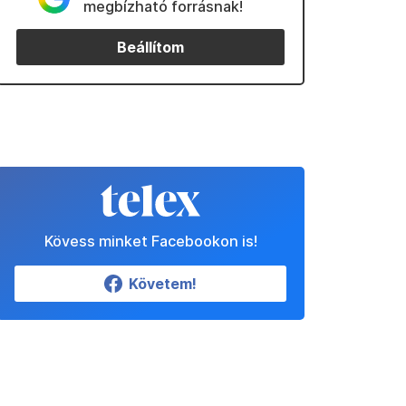
megbízható forrásnak!
Beállítom
Kövess minket Facebookon is!
Követem!