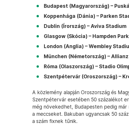
Budapest (Magyarország) – Puská
Koppenhága (Dánia) – Parken Sta
Dublin (Írország) – Aviva Stadium
Glasgow (Skócia) – Hampden Park
London (Anglia) – Wembley Stadiu
München (Németország) – Allianz
Róma (Olaszország) – Stadio Olimp
Szentpétervár (Oroszország) – Kr
A közlemény alapján Oroszország és Magy
Szentpétervár esetében 50 százalékot erő
még növekedhet, Budapesten pedig már mo
a meccseket. Bakuban ugyancsak 50 százal
a szám fixnek tűnik.