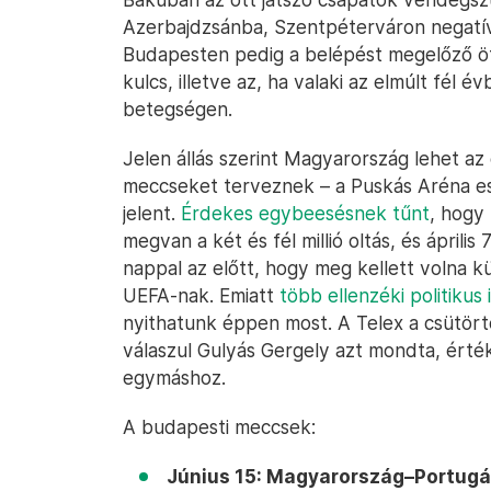
Azerbajdzsánba, Szentpéterváron negatív
Budapesten pedig a belépést megelőző öt n
kulcs, illetve az, ha valaki az elmúlt fél 
betegségen.
Jelen állás szerint Magyarország lehet az
meccseket terveznek – a Puskás Aréna e
jelent.
Érdekes egybeesésnek tűnt
, hogy
megvan a két és fél millió oltás, és ápril
nappal az előtt, hogy meg kellett volna 
UEFA-nak. Emiatt
több ellenzéki politikus
nyithatunk éppen most. A Telex a csütör
válaszul Gulyás Gergely azt mondta, érté
egymáshoz.
A budapesti meccsek:
Június 15: Magyarország–Portugál