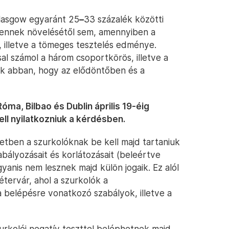
lasgow egyaránt 25
–
33 százalék közötti
l ennek növelésétől sem, amennyiben a
, illetve a tömeges tesztelés edménye.
l számol a három csoportkörös, illetve a
k abban, hogy az elődöntőben és a
ma, Bilbao és Dublin április 19-éig
ll nyilatkozniuk a kérdésben.
etben a szurkolóknak be kell majd tartaniuk
bályozásait és korlátozásait (beleértve
yanis nem lesznek majd külön jogaik. Ez alól
tervár, ahol a szurkolók a
belépésre vonatkozó szabályok, illetve a
rkolói negatív teszttel beléphetnek majd