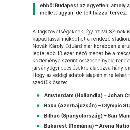
ebből Budapest az egyetlen, amely a
mellett ugyan, de telt házzal tervez.
A tagszövetségeknek, így az MLSZ-nek is 
kapacitással működhet a rendező stadion.
Novák Károly Eduárd már korábban elárul
legfeljebb 13 ezer néző mehet be a mecc
közleménye szerint összesen nyolc rende
járványügyi becslésekre alapozva hány e
Hogy az eddigi adatok alapján mire lehet m
szedtük össze:
Amsterdam (Hollandia) – Johan C
Baku (Azerbajdzsán) – Olympic St
Bilbao (Spanyolország) – San Ma
Bukarest (Románia) – Arena Natio