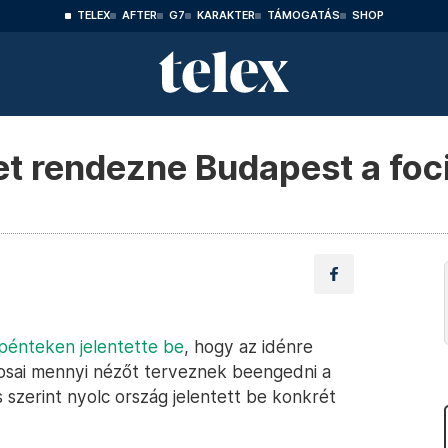
TELEX
AFTER
G7
KARAKTER
TÁMOGATÁS
SHOP
t rendezne Budapest a foc
pénteken jelentette be
, hogy az idénre
osai mennyi nézőt terveznek beengedni a
s szerint nyolc ország jelentett be konkrét