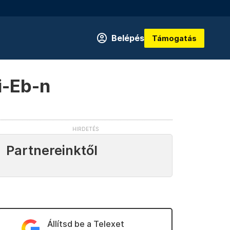
Belépés
Támogatás
i-Eb-n
Partnereinktől
Állítsd be a Telexet