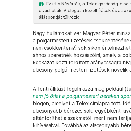
Ez itt a Névérték, a Telex gazdasági blog
olvashatják. A blogban közölt írások és az 
álláspontját tükrözik.
Nagy hullámokat ver Magyar Péter miniszt
a polgármesteri fizetések csökkentésének
nem csökkenteni?) sok síkon értelmezhető
ahhoz szeretnék hozzászólni, amely a polg
kockázat közti fordított arányosságra hívj
alacsony polgármesteri fizetések növelik 
A fenti állítást fogalmazza meg például 
nem jó ötlet a polgármesteri béreken spóro
blogon, amelyet a Telex címlapra tett. Id
alacsonyabb bérezés sok, egyébként kiváló
eltántoríthat a szakmától, mert nem tart
kihívásaival. Továbbá az alacsonyabb bér