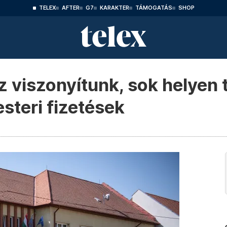
TELEX
AFTER
G7
KARAKTER
TÁMOGATÁS
SHOP
z viszonyítunk, sok helyen 
teri fizetések