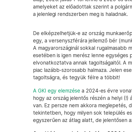
amelyeket az előadottak szerint a polgárm
a jelenlegi rendszerben meg is haladnak.
De elképzelhetjük-e az ország munkaerőpi
egy, a versenyszférára jellemző bér (mun
A magyarországinál sokkal rugalmasabb 
esetében is igen merész lenne egységes p
elvonatkoztatva annak tagoltságaitól. A
piac lazább-szorosabb halmaza. Jelen esetb
tagoltságra, és tegyük félre a többit!
A GKI egy elemzése
a 2024-es évre vonat
hogy az ország jelentős részén a helyi (!)
van. Ez persze nem akkora meglepetés, de
tekintetben, hogy milyen sok település e
egyszerűen az átlag alatt, de jelentősen az