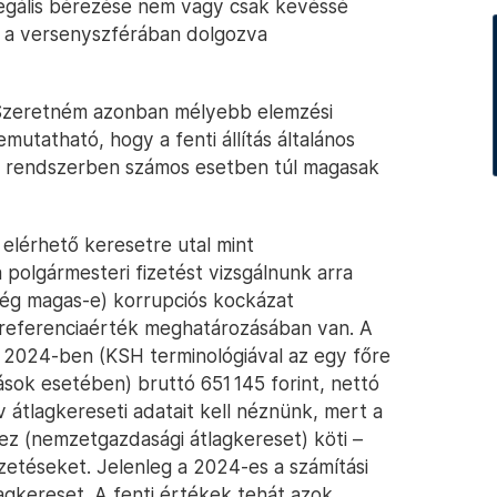
egális bérezése nem vagy csak kevéssé
it a versenyszférában dolgozva
. Szeretném azonban mélyebb elemzési
emutatható, hogy a fenti állítás általános
legi rendszerben számos esetben túl magasak
elérhető keresetre utal mint
 polgármesteri fizetést vizsgálnunk arra
lég magas-e) korrupciós kockázat
 referenciaérték meghatározásában van. A
) 2024-ben (KSH terminológiával az egy főre
ások esetében) bruttó 651 145 forint, nettó
v átlagkereseti adatait kell néznünk, mert a
hez (nemzetgazdasági átlagkereset) köti –
zetéseket. Jelenleg a 2024-es a számítási
tlagkereset. A fenti értékek tehát azok,