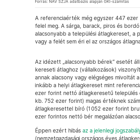
Forrás: NAV SZJA adatbázis alapján GKI-számítás
A referenciaérték még egyszer 447 ezer f
felel meg. A sárga, barack, piros és bord
alacsonyabb a települési átlagkereset, a 
vagy a felét sem éri el az országos átlagn
Az idézett „alacsonyabb bérek” esetét áll
kereseti átlaghoz (vállalkozások) viszonyít
annak alacsony vagy elégséges mivoltát a
inkább a helyi átlagkereset mint referen
ezer forint nettó átlagkeresetű település
kb. 752 ezer forint) magas értéknek számí
átlagkeresettel bíró (1 052 ezer forint b
ezer forintos nettó bér megalázóan alacs
Éppen ezért hibás
az a jelenlegi jogszabál
(nemzetgazdasági országos éves átlagkeres