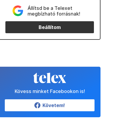
Állítsd be a Telexet
megbízható forrásnak!
Beállítom
Kövess minket Facebookon is!
Követem!