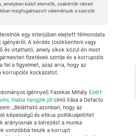
ja, amelyben külső elemzők, szakértők cikkeit
azokban megfogalmazott vélemények a szerzők
erelnök egy interjúban elejtett félmondata
 igényéről. A kérdés (csökkenteni vagy
 és vitatható, amely síkok közül én most
ármesteri fizetések szintje és a korrupciós
a fel a figyelmet, azaz arra, hogy az
a korrupciós kockázatot.
(tudományos igénnyel) Fazekas Mihály
Ezért
lni, hiába hangzik jól
című írása a Defacto
ézem: „Belátható azonban, hogy az
 képességű és etikus politikusjelöltet
ják arányosnak a bérezést a munka
ek vonzóbbá teszik a korrupt