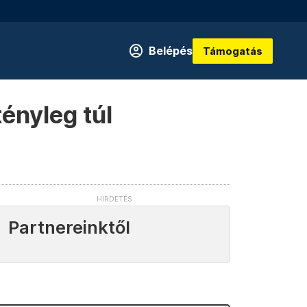
Belépés
Támogatás
tényleg túl
Partnereinktől