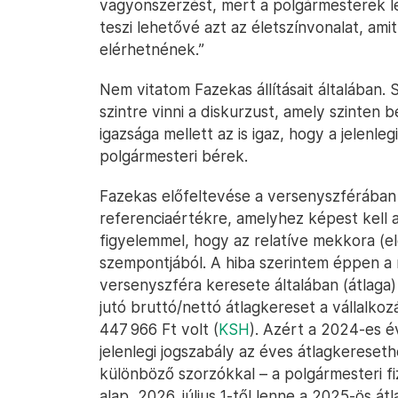
vagyonszerzést, mert a polgármesterek l
teszi lehetővé azt az életszínvonalat, am
elérhetnének.”
Nem vitatom Fazekas állításait általában
szintre vinni a diskurzust, amely szinten b
igazsága mellett az is igaz, hogy a jelen
polgármesteri bérek.
Fazekas előfeltevése a versenyszférában 
referenciaértékre, amelyhez képest kell a
figyelemmel, hogy az relatíve mekkora (e
szempontjából. A hiba szerintem éppen a
versenyszféra keresete általában (átlaga
jutó bruttó/nettó átlagkereset a vállalkoz
447 966 Ft volt (
KSH
). Azért a 2024-es é
jelenlegi jogszabály az éves átlagkereset
különböző szorzókkal – a polgármesteri fi
alap, 2026. július 1-től lenne a 2025-ös á