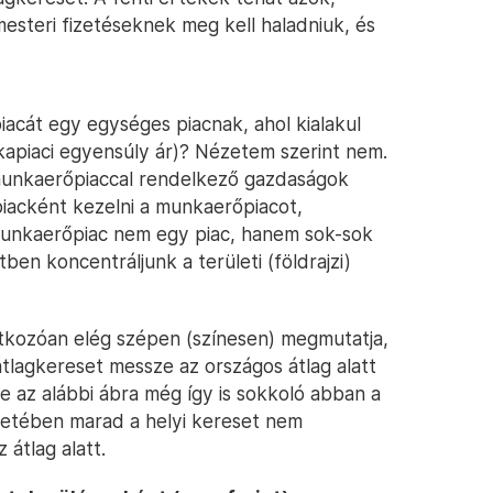
esteri fizetéseknek meg kell haladniuk, és
acát egy egységes piacnak, ahol kialakul
kapiaci egyensúly ár)? Nézetem szerint nem.
munkaerőpiaccal rendelkező gazdaságok
iacként kezelni a munkaerőpiacot,
 munkaerőpiac nem egy piac, hanem sok-sok
en koncentráljunk a területi (földrajzi)
kozóan elég szépen (színesen) megmutatja,
 átlagkereset messze az országos átlag alatt
 az alábbi ábra még így is sokkoló abban a
setében marad a helyi kereset nem
 átlag alatt.