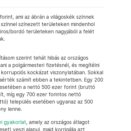
orint, ami az ábrán a világoskék színnek
ó színnel színezett területeken mindenhol
piros/bordó területeken nagyjából a felét
ak.
ításom szerint tehát hibás az országos
ani a polgármesteri fizetésnél, és megítélni
 korrupciós kockázat viszonylatában. Sokkal
ciaérték számít ebben a tekintetben. Egy 200
 esetében a nettó 500 ezer forint (bruttó
t, míg egy 700 ezer forintos nettó
ruttó) település esetében ugyanaz az 500
ony lenne.
yi gyakorlat
, amely az országos átlagot
et) veszi alapul, majd korrigálja azt