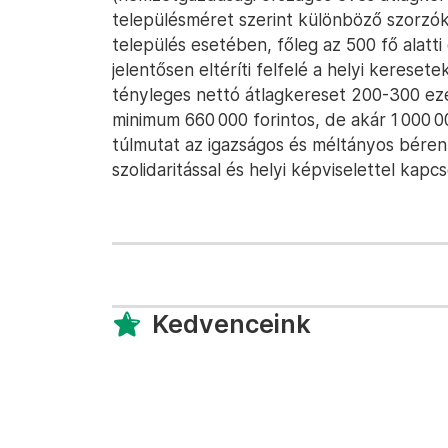
településméret szerint különböző szorzókk
település esetében, főleg az 500 fő alatt
jelentősen eltéríti felfelé a helyi keresete
tényleges nettó átlagkereset 200-300 ezer 
minimum 660 000 forintos, de akár 1 000 0
túlmutat az igazságos és méltányos béren,
szolidaritással és helyi képviselettel kapc
Kedvenceink