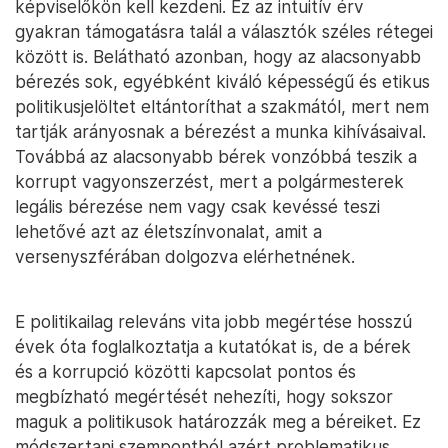
képviselőkön kell kezdeni. Ez az intuitív érv
gyakran támogatásra talál a választók széles rétegei
között is. Belátható azonban, hogy az alacsonyabb
bérezés sok, egyébként kiváló képességű és etikus
politikusjelöltet eltántoríthat a szakmától, mert nem
tartják arányosnak a bérezést a munka kihívásaival.
Továbbá az alacsonyabb bérek vonzóbbá teszik a
korrupt vagyonszerzést, mert a polgármesterek
legális bérezése nem vagy csak kevéssé teszi
lehetővé azt az életszínvonalat, amit a
versenyszférában dolgozva elérhetnének.
E politikailag releváns vita jobb megértése hosszú
évek óta foglalkoztatja a kutatókat is, de a bérek
és a korrupció közötti kapcsolat pontos és
megbízható megértését nehezíti, hogy sokszor
maguk a politikusok határozzák meg a béreiket. Ez
módszertani szempontból azért problematikus,