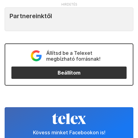
Partnereinktől
Állítsd be a Telexet
megbízható forrásnak!
Beállítom
Kövess minket Facebookon is!