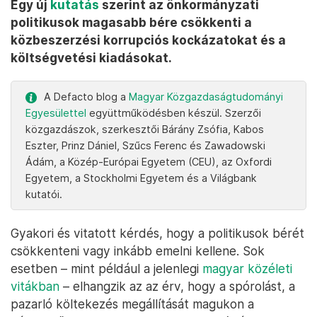
Egy új
kutatás
szerint az önkormányzati
politikusok magasabb bére csökkenti a
közbeszerzési korrupciós kockázatokat és a
költségvetési kiadásokat.
A Defacto blog a
Magyar Közgazdaságtudományi
Egyesülettel
együttműködésben készül. Szerzői
közgazdászok, szerkesztői Bárány Zsófia, Kabos
Eszter, Prinz Dániel, Szűcs Ferenc és Zawadowski
Ádám, a Közép-Európai Egyetem (CEU), az Oxfordi
Egyetem, a Stockholmi Egyetem és a Világbank
kutatói.
Gyakori és vitatott kérdés, hogy a politikusok bérét
csökkenteni vagy inkább emelni kellene. Sok
esetben – mint például a jelenlegi
magyar közéleti
vitákban
– elhangzik az az érv, hogy a spórolást, a
pazarló költekezés megállítását magukon a