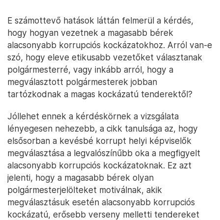
E számottevő hatások láttán felmerül a kérdés,
hogy hogyan vezetnek a magasabb bérek
alacsonyabb korrupciós kockázatokhoz. Arról van-e
szó, hogy eleve etikusabb vezetőket választanak
polgármesterré, vagy inkább arról, hogy a
megválasztott polgármesterek jobban
tartózkodnak a magas kockázatú tenderektől?
Jóllehet ennek a kérdéskörnek a vizsgálata
lényegesen nehezebb, a cikk tanulsága az, hogy
elsősorban a kevésbé korrupt helyi képviselők
megválasztása a legvalószínűbb oka a megfigyelt
alacsonyabb korrupciós kockázatoknak. Ez azt
jelenti, hogy a magasabb bérek olyan
polgármesterjelölteket motiválnak, akik
megválasztásuk esetén alacsonyabb korrupciós
kockázatú, erősebb verseny melletti tendereket