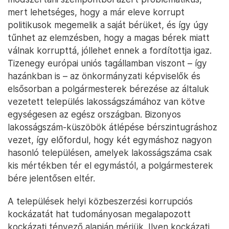
mert lehetséges, hogy a már eleve korrupt
politikusok megemelik a saját bérüket, és így úgy
tűnhet az elemzésben, hogy a magas bérek miatt
válnak korrupttá, jóllehet ennek a fordítottja igaz.
Tizenegy európai uniós tagállamban viszont – így
hazánkban is – az önkormányzati képviselők és
elsősorban a polgármesterek bérezése az általuk
vezetett település lakosságszámához van kötve
egységesen az egész országban. Bizonyos
lakosságszám-küszöbök átlépése bérszintugráshoz
vezet, így előfordul, hogy két egymáshoz nagyon
hasonló településen, amelyek lakosságszáma csak
kis mértékben tér el egymástól, a polgármesterek
bére jelentősen eltér.
A települések helyi közbeszerzési korrupciós
kockázatát hat tudományosan megalapozott
kockázati tényező alapján mérjük. Ilyen kockázati