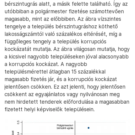
bérszintugrás alatt, a másik felette található. Így az
utóbbiban a polgármester fizetése számottevően
magasabb, mint az előbbiben. Az ábra vízszintes
tengelye a település bérszintugráshoz köthető
lakosságszámtól való százalékos eltérését, míg a
függőleges tengely a település korrupciós
kockázatát mutatja. Az ábra világosan mutatja, hogy
a kicsivel nagyobb településeken jóval alacsonyabb
a korrupciós kockázat. A nagyobb
településmérettel átlagban 15 százalékkal
magasabb fizetés jár, és a korrupciós kockázat
jelentősen csökken. Ez azt jelenti, hogy jelentősen
csökkent az egyajánlatos vagy nyilvánosan meg
nem hirdetett tenderek előfordulása a magasabban
fizetett helyi képviselők településein.