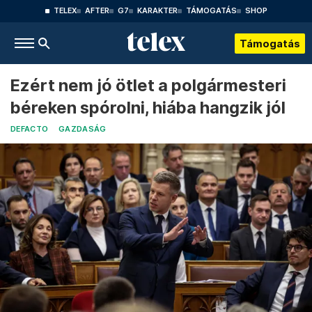
TELEX
AFTER
G7
KARAKTER
TÁMOGATÁS
SHOP
Támogatás
Ezért nem jó ötlet a polgármesteri
béreken spórolni, hiába hangzik jól
DEFACTO
GAZDASÁG