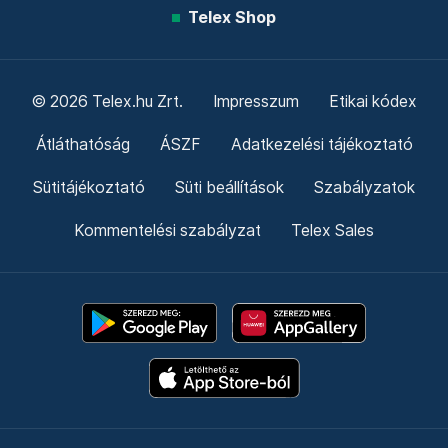
Telex Shop
© 2026 Telex.hu Zrt.
Impresszum
Etikai kódex
Átláthatóság
ÁSZF
Adatkezelési tájékoztató
Sütitájékoztató
Süti beállítások
Szabályzatok
Kommentelési szabályzat
Telex Sales