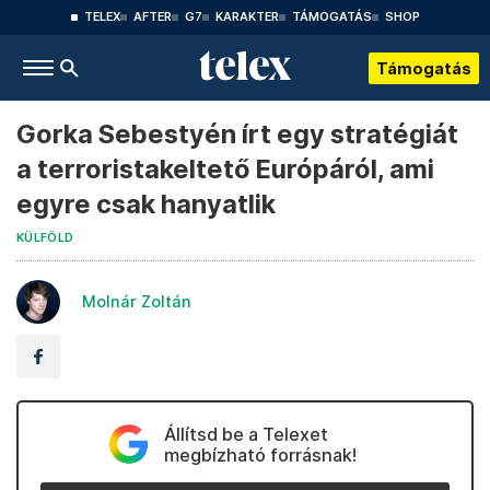
TELEX
AFTER
G7
KARAKTER
TÁMOGATÁS
SHOP
Támogatás
Gorka Sebestyén írt egy stratégiát
a terroristakeltető Európáról, ami
egyre csak hanyatlik
KÜLFÖLD
Molnár Zoltán
Állítsd be a Telexet
megbízható forrásnak!