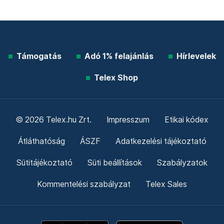
Támogatás
Adó 1% felajánlás
Hírlevelek
Telex Shop
© 2026 Telex.hu Zrt.
Impresszum
Etikai kódex
Átláthatóság
ÁSZF
Adatkezelési tájékoztató
Sütitájékoztató
Süti beállítások
Szabályzatok
Kommentelési szabályzat
Telex Sales