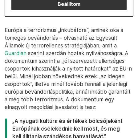
Beállítom
Európa a terrorizmus „inkubátora”, aminek oka a
tömeges bevándorlás – olvasható az Egyesült
Államok új terrorellenes stratégiájában, amit a
Guardian
szerint szerdán hoztak nyilvánosságra. A
dokumentum szerint a „jól szervezett ellenséges
csoportok kihasználják a nyitott határokat” az EU-n
belül. Minél jobban növekednek ezek „az idegen
csoportok”, illetve minél tovább fennáll a jelenlegi
európai bevándorláspolitika, annál inkább garantált
a még több terrorizmus. A dokumentum egy
elnagyolt megoldási javaslatot is tesz:
„A nyugati kultúra és értékek bölcsőjeként
Európának cselekednie kell most, és meg
kell állítania szándékos hanyatlását.”