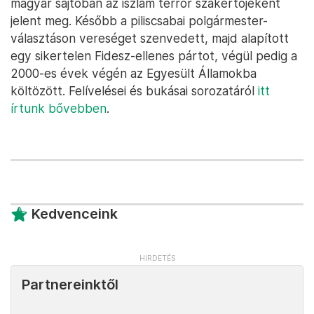
magyar sajtóban az iszlám terror szakértőjeként
jelent meg. Később a piliscsabai polgármester-
választáson vereséget szenvedett, majd alapított
egy sikertelen Fidesz-ellenes pártot, végül pedig a
2000-es évek végén az Egyesült Államokba
költözött. Felívelései és bukásai sorozatáról
itt
írtunk bővebben
.
Kedvenceink
Partnereinktől