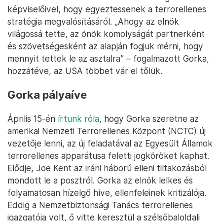
képviselőivel, hogy egyeztessenek a terrorellenes
stratégia megvalósításáról. „Ahogy az elnök
világossá tette, az önök komolyságát partnerként
és szövetségesként az alapján fogjuk mérni, hogy
mennyit tettek le az asztalra” – fogalmazott Gorka,
hozzátéve, az USA többet vár el tőlük.
Gorka pályaíve
Április 15-én
írtunk róla
, hogy Gorka szeretne az
amerikai Nemzeti Terrorellenes Központ (NCTC) új
vezetője lenni, az új feladatával az Egyesült Államok
terrorellenes apparátusa feletti jogköröket kaphat.
Elődje, Joe Kent az iráni háború elleni tiltakozásból
mondott le a posztról. Gorka az elnök lelkes és
folyamatosan hízelgő híve, ellenfeleinek kritizálója.
Eddig a Nemzetbiztonsági Tanács terrorellenes
igazgatója volt, ő vitte keresztül a szélsőbaloldali