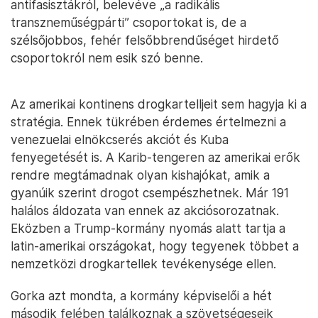
antifasisztákról, belevéve „a radikális
transzneműségpárti” csoportokat is, de a
szélsőjobbos, fehér felsőbbrendűséget hirdető
csoportokról nem esik szó benne.
Az amerikai kontinens drogkartelljeit sem hagyja ki a
stratégia. Ennek tükrében érdemes értelmezni a
venezuelai elnökcserés akciót és Kuba
fenyegetését is. A Karib-tengeren az amerikai erők
rendre megtámadnak olyan kishajókat, amik a
gyanúik szerint drogot csempészhetnek. Már 191
halálos áldozata van ennek az akciósorozatnak.
Eközben a Trump-kormány nyomás alatt tartja a
latin-amerikai országokat, hogy tegyenek többet a
nemzetközi drogkartellek tevékenysége ellen.
Gorka azt mondta, a kormány képviselői a hét
második felében találkoznak a szövetségeseik