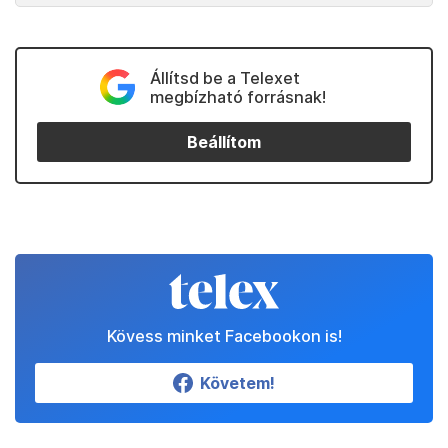
Állítsd be a Telexet
megbízható forrásnak!
Beállítom
Kövess minket Facebookon is!
Követem!