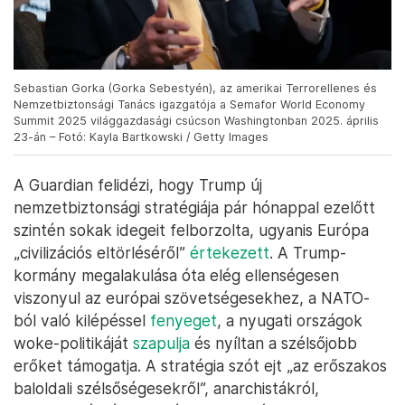
Sebastian Gorka (Gorka Sebestyén), az amerikai Terrorellenes és
Nemzetbiztonsági Tanács igazgatója a Semafor World Economy
Summit 2025 világgazdasági csúcson Washingtonban 2025. április
23-án – Fotó: Kayla Bartkowski / Getty Images
A Guardian felidézi, hogy Trump új
nemzetbiztonsági stratégiája pár hónappal ezelőtt
szintén sokak idegeit felborzolta, ugyanis Európa
„civilizációs eltörléséről”
értekezett
. A Trump-
kormány megalakulása óta elég ellenségesen
viszonyul az európai szövetségesekhez, a NATO-
ból való kilépéssel
fenyeget
, a nyugati országok
woke-politikáját
szapulja
és nyíltan a szélsőjobb
erőket támogatja. A stratégia szót ejt „az erőszakos
baloldali szélsőségesekről”, anarchistákról,